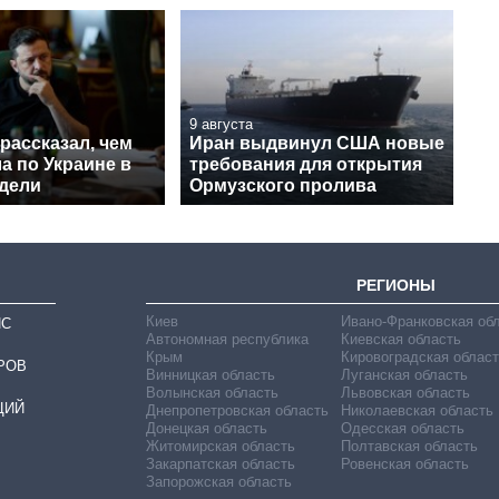
9 августа
рассказал, чем
Иран выдвинул США новые
а по Украине в
требования для открытия
едели
Ормузского пролива
РЕГИОНЫ
Киев
Ивано-Франковская об
ИС
Автономная республика
Киевская область
Крым
Кировоградская област
РОВ
Винницкая область
Луганская область
Волынская область
Львовская область
ЦИЙ
Днепропетровская область
Николаевская область
Донецкая область
Одесская область
Житомирская область
Полтавская область
Закарпатская область
Ровенская область
Запорожская область