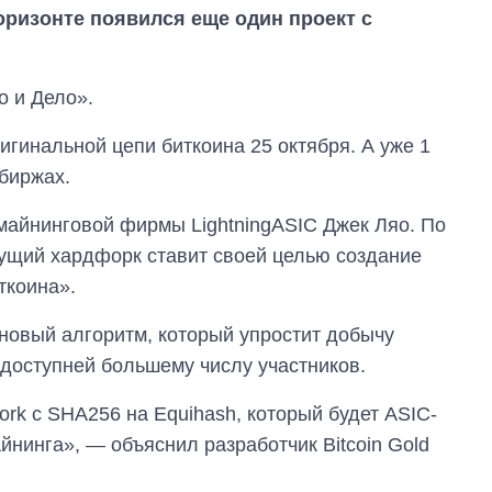
горизонте появился еще один проект с
о и Дело».
игинальной цепи биткоина 25 октября. А уже 1
 биржах.
й майнинговой фирмы LightningASIC Джек Ляо. По
ущий хардфорк ставит своей целью создание
Сколько
ткоина».
картофеля
выращивали в
Украине до и во
новый алгоритм, который упростит добычу
время большой
 доступней большему числу участников.
войны
Work с SHA256 на Equihash, который будет ASIC-
нинга», — объяснил разработчик Bitcoin Gold