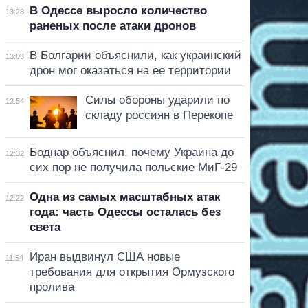
В Одессе выросло количество
13:28
раненых после атаки дронов
В Болгарии объяснили, как украинский
13:03
дрон мог оказаться на ее территории
Силы обороны ударили по
12:54
складу россиян в Перекопе
Боднар объяснил, почему Украина до
12:32
сих пор не получила польские МиГ-29
Одна из самых масштабных атак
12:22
года: часть Одессы осталась без
света
Иран выдвинул США новые
11:54
требования для открытия Ормузского
пролива