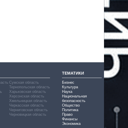
ТЕМАТИКИ
ласть
Сумская область
Бизнес
Тернопольская область
Культура
ь
Харьковская область
Наука
Херсонская область
Национальная
Хмельницкая область
безопасность
Черкасская область
Общество
Черниговская область
Политика
Черновицкая область
Право
Финансы
Экономика