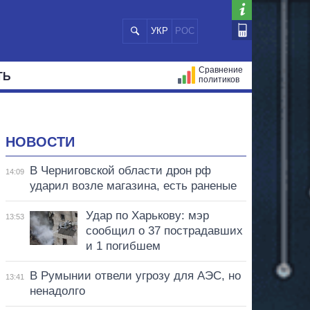
УКР
РОС
Сравнение
ТЬ
политиков
СТРАЦИЙ
МЭРЫ
ВСЕ ПЕРСОНЫ
НОВОСТИ
В Черниговской области дрон рф
14:09
ударил возле магазина, есть раненые
Удар по Харькову: мэр
13:53
сообщил о 37 пострадавших
и 1 погибшем
В Румынии отвели угрозу для АЭС, но
13:41
ненадолго