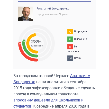
Анатолий Бондаренко
Городской голова Черкасс
В процессе
72
47
Выполнено
42
28%
28
25
выполнено
Не
38
выполнено
Всего
152
За городским головой Черкасс
Анатолием
Бондаренко
наши аналитики в сентябре
2015 года зафиксировали обещание сделать
проезд в коммунальном транспорте
вполовину дешевле для школьников и
студентов
. К середине апреля 2016 года в