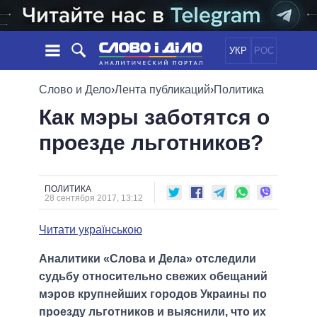
УКР
РОС
НОВОСТИ
Слово и Дело
›
Лента публикаций
›
Политика
Как мэры заботятся о
ОБЕЩАНИЯ
ЛЕНТА
ПОЛИТИКА
проезде льготников?
СОБЫТИЯ
ЭКОНОМИКА
ПОЛИТИКИ
СТАТЬИ
ОБЩЕСТВО
ИНФОГРАФИКА
МНЕНИЯ
МИР
ВСЕ ПОЛИТИКИ
ПОЛИТИКА
28 сентября 2017, 13:12
ОБЗОРЫ
ПРЕЗИДЕНТ И ОФИС
ВИДЕО
ДАЙДЖЕСТЫ
ВЕРХОВНАЯ РАДА
Читати українською
ПОДДЕРЖАТЬ
КАБИНЕТ МИНИСТРОВ
Аналитики «Слова и Дела» отследили
ГЛАВЫ ОБЛАДМИНИСТРАЦИЙ
СРАВНЕНИЕ ПОЛИТИКОВ
судьбу относительно свежих обещаний
МЭРЫ
мэров крупнейших городов Украины по
ВСЕ ПЕРСОНЫ
проезду льготников и выяснили, что их