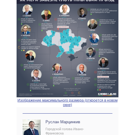
Изображение максимального размера (откроется в новом
окне)
Руслан Марцинкив
Городской голова Ивано-
Франковска