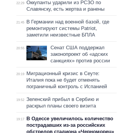
Оккупанты ударили из РСЗО по
22:29
Славянску, есть жертва и ранены
В Германии над военной базой, где
21:45
ремонтируют системы Patriot,
заметили неизвестные БПЛА
Сенат США поддержал
20:55
законопроект об «адских
санкциях» против россии
Миграционный кризис в Сеуте:
20:19
Италия пока не будет отменять
пограничный контроль с Испанией
Зеленский прибыл в Сербию и
19:52
раскрыл планы своего визита
В Одессе увеличилось количество
19:17
пострадавших из-за российских
обстрелов стадиона «Черноморец»