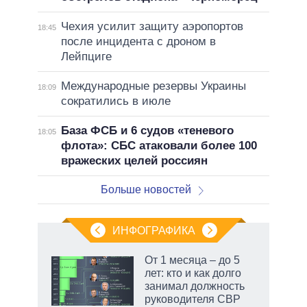
Чехия усилит защиту аэропортов
18:45
после инцидента с дроном в
Лейпциге
Международные резервы Украины
18:09
сократились в июле
База ФСБ и 6 судов «теневого
18:05
флота»: СБС атаковали более 100
вражеских целей россиян
Больше новостей
ИНФОГРАФИКА
От 1 месяца – до 5
лет: кто и как долго
не за
занимал должность
асть
руководителя СВР