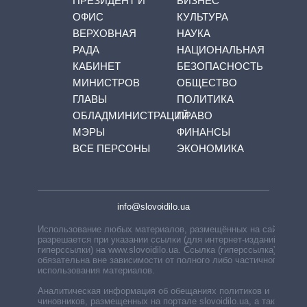
ПРЕЗИДЕНТ И
БИЗНЕС
ОФИС
КУЛЬТУРА
ВЕРХОВНАЯ
НАУКА
РАДА
НАЦИОНАЛЬНАЯ
КАБИНЕТ
БЕЗОПАСНОСТЬ
МИНИСТРОВ
ОБЩЕСТВО
ГЛАВЫ
ПОЛИТИКА
ОБЛАДМИНИСТРАЦИЙ
ПРАВО
МЭРЫ
ФИНАНСЫ
ВСЕ ПЕРСОНЫ
ЭКОНОМИКА
info@slovoidilo.ua
Использование любых материалов, размещённых на сайте,
разрешается при указании ссылки (для интернет-изданий —
гиперссылки) на www.slovoidilo.ua. Ссылка (гиперссылка)
обязательна вне зависимости от полного либо частичного
использования материалов.
Аналитическая информация об обещаниях политиков и
чиновников, размещенных на портале slovoidilo.ua, а также