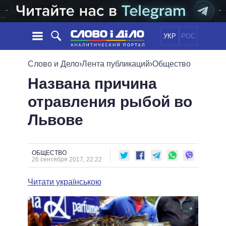
УКР
РОС
НОВОСТИ
Слово и Дело
›
Лента публикаций
›
Общество
Названа причина
ОБЕЩАНИЯ
ЛЕНТА
ПОЛИТИКА
отравления рыбой во
СОБЫТИЯ
ЭКОНОМИКА
ПОЛИТИКИ
Львове
СТАТЬИ
ОБЩЕСТВО
ИНФОГРАФИКА
МНЕНИЯ
МИР
ВСЕ ПОЛИТИКИ
ОБЗОРЫ
ПРЕЗИДЕНТ И ОФИС
ВИДЕО
ОБЩЕСТВО
ДАЙДЖЕСТЫ
26 сентября 2017, 22:22
ВЕРХОВНАЯ РАДА
ПОДДЕРЖАТЬ
КАБИНЕТ МИНИСТРОВ
Читати українською
ГЛАВЫ ОБЛАДМИНИСТРАЦИЙ
СРАВНЕНИЕ ПОЛИТИКОВ
МЭРЫ
ВСЕ ПЕРСОНЫ