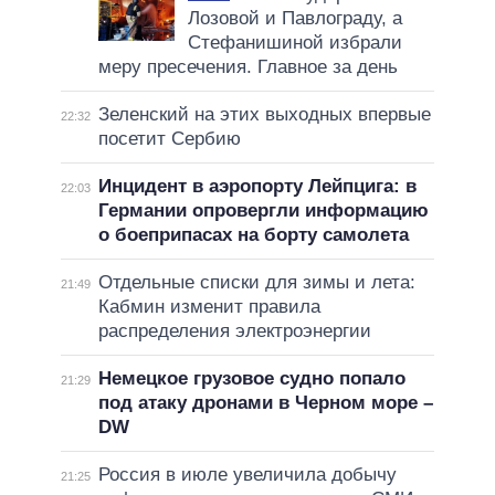
Лозовой и Павлограду, а
Стефанишиной избрали
меру пресечения. Главное за день
Зеленский на этих выходных впервые
22:32
посетит Сербию
Инцидент в аэропорту Лейпцига: в
22:03
Германии опровергли информацию
о боеприпасах на борту самолета
Отдельные списки для зимы и лета:
21:49
Кабмин изменит правила
распределения электроэнергии
Немецкое грузовое судно попало
21:29
под атаку дронами в Черном море –
DW
Россия в июле увеличила добычу
21:25