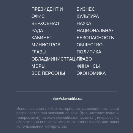
ПРЕЗИДЕНТ И
БИЗНЕС
ОФИС
КУЛЬТУРА
ВЕРХОВНАЯ
НАУКА
РАДА
НАЦИОНАЛЬНАЯ
КАБИНЕТ
БЕЗОПАСНОСТЬ
МИНИСТРОВ
ОБЩЕСТВО
ГЛАВЫ
ПОЛИТИКА
ОБЛАДМИНИСТРАЦИЙ
ПРАВО
МЭРЫ
ФИНАНСЫ
ВСЕ ПЕРСОНЫ
ЭКОНОМИКА
info@slovoidilo.ua
Использование любых материалов, размещённых на сайте,
разрешается при указании ссылки (для интернет-изданий —
гиперссылки) на www.slovoidilo.ua. Ссылка (гиперссылка)
обязательна вне зависимости от полного либо частичного
использования материалов.