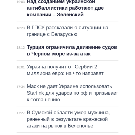
Над созданием украинской
19:03
антибаллистики работают две
компании – Зеленский
В ГПСУ рассказали о ситуации на
18:23
границе с Беларусью
Турция ограничила движение судов
18:12
в Черном море из-за атак
Украина получит от Сербии 2
18:01
миллиона евро: на что направят
Маск не дает Украине использовать
17:34
Starlink для ударов по рф и призывает
к соглашению
В Сумской области умер мужчина,
17:27
раненный в результате вражеской
атаки на рынок в Белополье