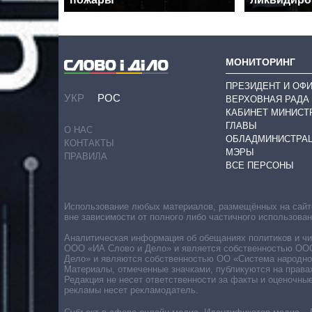
МОНИТОРИНГ
ПРЕЗИДЕНТ И ОФ
УКР
РОС
ВЕРХОВНАЯ РАДА
КАБИНЕТ МИНИСТ
ГЛАВЫ
О НАС
ОБЛАДМИНИСТРА
КОНТАКТЫ
МЭРЫ
ПРАВИЛА
ВСЕ ПЕРСОНЫ
Использование любых материалов, размещённых на сайте,
вне зависимости от полного либо частичного использова
Аналитическая информация об обещаниях политиков и чин
ООО «ИА Слово и Дело» и является собственностью ООО 
Дело» и являются собственностью ОО «Система народног
Материалы, отмеченные значками, публикуются на права
Редакция не несет ответственности за факты и оценочны
рекламы несет рекламодатель.