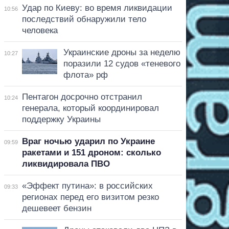
Удар по Киеву: во время ликвидации
10:56
последствий обнаружили тело
человека
Украинские дроны за неделю
10:27
поразили 12 судов «теневого
флота» рф
Пентагон досрочно отстранил
10:24
генерала, который координировал
поддержку Украины
Враг ночью ударил по Украине
09:59
ракетами и 151 дроном: сколько
ликвидировала ПВО
«Эффект путина»: в российских
09:33
регионах перед его визитом резко
дешевеет бензин