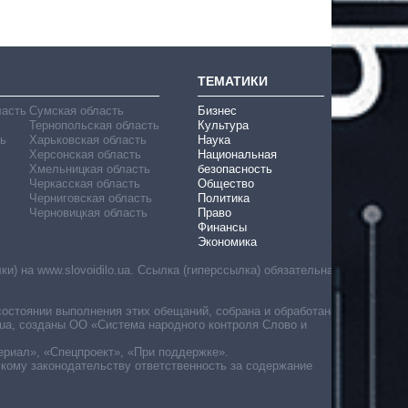
ТЕМАТИКИ
ласть
Сумская область
Бизнес
Тернопольская область
Культура
ь
Харьковская область
Наука
Херсонская область
Национальная
Хмельницкая область
безопасность
Черкасская область
Общество
Черниговская область
Политика
Черновицкая область
Право
Финансы
Экономика
) на www.slovoidilo.ua. Ссылка (гиперссылка) обязательна
состоянии выполнения этих обещаний, собрана и обработана
ua, созданы ОО «Система народного контроля Слово и
ериал», «Спецпроект», «При поддержке».
скому законодательству ответственность за содержание