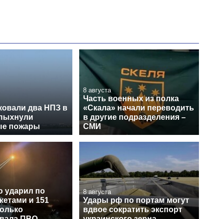
8 августа
Часть военных из полка
ковали два НПЗ в
«Скала» начали переводить
спыхнули
в другие подразделения –
ые пожары
СМИ
ю ударил по
8 августа
кетами и 151
Удары рф по портам могут
колько
вдвое сократить экспорт
вала ПВО
украинского зерна