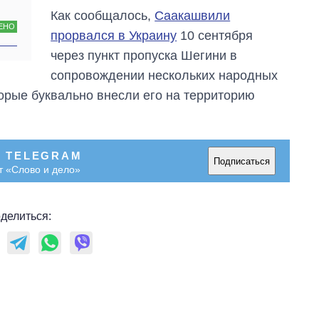
Как сообщалось,
Саакашвили
ЕНО
прорвался в Украину
10 сентября
через пункт пропуска Шегини в
сопровождении нескольких народных
торые буквально внесли его на территорию
В TELEGRAM
Подписаться
т «Слово и дело»
делиться: