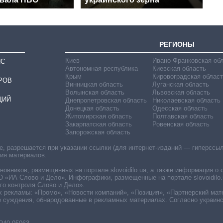
РЕГИОНЫ
Киев
Ивано-Франковская об
ИС
Автономная республика
Киевская область
Крым
Кировоградская област
РОВ
Винницкая область
Луганская область
Волынская область
Львовская область
ЦИЙ
Днепропетровская область
Николаевская область
Донецкая область
Одесская область
Житомирская область
Полтавская область
Закарпатская область
Ровенская область
Запорожская область
 разрешается при указании ссылки (для интернет-изданий — гиперссылки
ния материалов.
овников, размещенных на портале slovoidilo.ua, а также информация о 
«ИА Слово и Дело». Инфографики, размещенные на портале slovoidilo.
о контроля Слово и Дело».
х рекламы: «Промо», «Новости компаний», «Позиция», «Партнерский мат
е суждения, обнародованные в рекламных материалах. Согласно украин