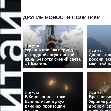
ДРУГИЕ НОВОСТИ ПОЛИТИКИ
8 августа
Украина прошла период
8 августа
рекордной августовской
Дроны ата
жары без отключений света
россии, в
– Шмыгаль
масштабн
8 августа
8 августа
В Киеве после атаки
Враг ночь
баллистикой в двух
Украине ра
районах произошли
дроном: с
пожары
ликвидиро