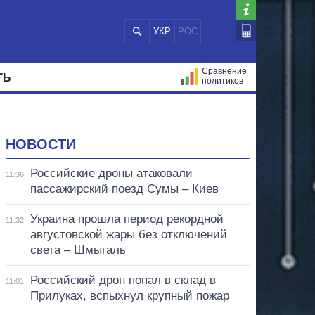
УКР
РОС
Сравнение
ТЬ
политиков
СТРАЦИЙ
МЭРЫ
ВСЕ ПЕРСОНЫ
НОВОСТИ
Российские дроны атаковали
11:36
пассажирский поезд Сумы – Киев
Украина прошла период рекордной
11:32
августовской жары без отключений
света – Шмыгаль
Российский дрон попал в склад в
11:01
Прилуках, вспыхнул крупный пожар