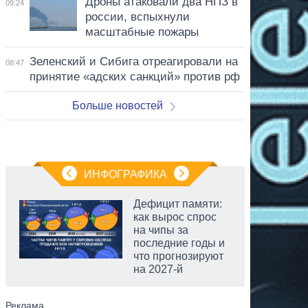
Дроны атаковали два НПЗ в
09:24
россии, вспыхнули
масштабные пожары
Зеленский и Сибига отреагировали на
08:47
принятие «адских санкций» против рф
Больше новостей
ИНФОГРАФИКА
Дефицит памяти:
как вырос спрос
на чипы за
последние годы и
что прогнозируют
на 2027-й