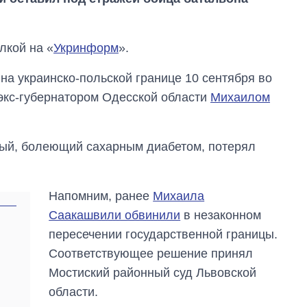
лкой на «
Укринформ
».
на украинско-польской границе 10 сентября во
экс-губернатором Одесской области
Михаилом
ый, болеющий сахарным диабетом, потерял
Напомним, ранее
Михаила
Как изменился
Саакашвили обвинили
в незаконном
бюджет
Министерства
пересечении государственной границы.
обороны за 13 лет
Соответствующее решение принял
войны с россией
Мостиский районный суд Львовской
области.