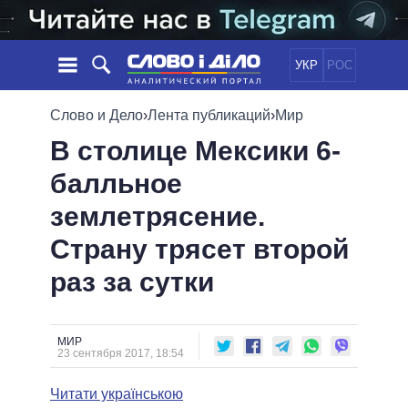
УКР
РОС
НОВОСТИ
Слово и Дело
›
Лента публикаций
›
Мир
В столице Мексики 6-
ОБЕЩАНИЯ
ЛЕНТА
ПОЛИТИКА
балльное
СОБЫТИЯ
ЭКОНОМИКА
ПОЛИТИКИ
землетрясение.
СТАТЬИ
ОБЩЕСТВО
ИНФОГРАФИКА
МНЕНИЯ
МИР
ВСЕ ПОЛИТИКИ
Страну трясет второй
ОБЗОРЫ
ПРЕЗИДЕНТ И ОФИС
раз за сутки
ВИДЕО
ДАЙДЖЕСТЫ
ВЕРХОВНАЯ РАДА
ПОДДЕРЖАТЬ
КАБИНЕТ МИНИСТРОВ
ГЛАВЫ ОБЛАДМИНИСТРАЦИЙ
МИР
СРАВНЕНИЕ ПОЛИТИКОВ
23 сентября 2017, 18:54
МЭРЫ
Читати українською
ВСЕ ПЕРСОНЫ