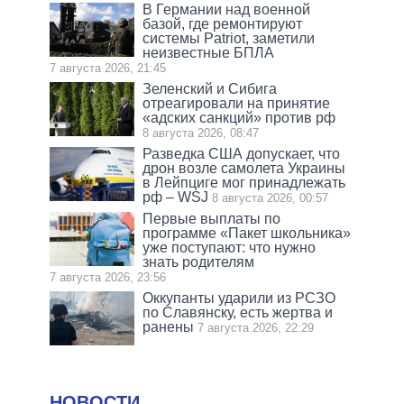
В Германии над военной
базой, где ремонтируют
системы Patriot, заметили
неизвестные БПЛА
7 августа 2026, 21:45
Зеленский и Сибига
отреагировали на принятие
«адских санкций» против рф
8 августа 2026, 08:47
Разведка США допускает, что
дрон возле самолета Украины
в Лейпциге мог принадлежать
рф – WSJ
8 августа 2026, 00:57
Первые выплаты по
программе «Пакет школьника»
уже поступают: что нужно
знать родителям
7 августа 2026, 23:56
Оккупанты ударили из РСЗО
по Славянску, есть жертва и
ранены
7 августа 2026, 22:29
НОВОСТИ