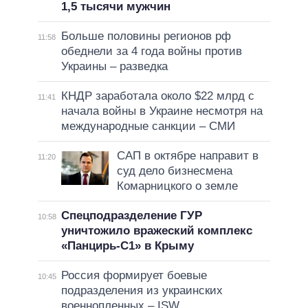
1,5 тысячи мужчин
Больше половины регионов рф
11:58
обеднели за 4 года войны против
Украины – разведка
КНДР заработала около $22 млрд с
11:41
начала войны в Украине несмотря на
международные санкции – СМИ
САП в октябре направит в
11:20
суд дело бизнесмена
Комарницкого о земле
Спецподразделение ГУР
10:58
уничтожило вражеский комплекс
«Панцирь-С1» в Крыму
Россия формирует боевые
10:45
подразделения из украинских
военнопленных – ISW