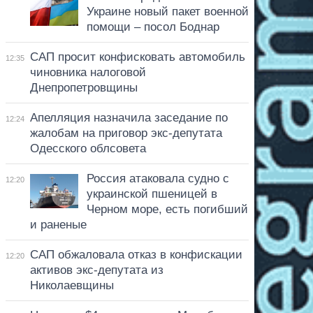
Украине новый пакет военной
помощи – посол Боднар
САП просит конфисковать автомобиль
12:35
чиновника налоговой
Днепропетровщины
Апелляция назначила заседание по
12:24
жалобам на приговор экс-депутата
Одесского облсовета
Россия атаковала судно с
12:20
украинской пшеницей в
Черном море, есть погибший
и раненые
САП обжаловала отказ в конфискации
12:20
активов экс-депутата из
Николаевщины