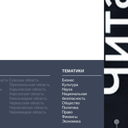
ТЕМАТИКИ
ласть
Сумская область
Бизнес
Тернопольская область
Культура
ь
Харьковская область
Наука
Херсонская область
Национальная
Хмельницкая область
безопасность
Черкасская область
Общество
Черниговская область
Политика
Черновицкая область
Право
Финансы
Экономика