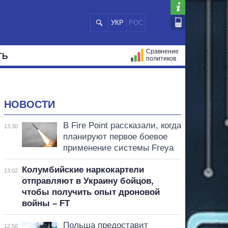
УКР
РОС
Сравнение
ТЬ
политиков
СТРАЦИЙ
МЭРЫ
ВСЕ ПЕРСОНЫ
НОВОСТИ
В Fire Point рассказали, когда
13:30
планируют первое боевое
применение системы Freya
Колумбийские наркокартели
13:02
отправляют в Украину бойцов,
чтобы получить опыт дроновой
войны – FT
Польша предоставит
12:50