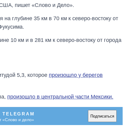
 США, пишет «Слово и Дело».
 на глубине 35 км в 70 км к северо-востоку от
Фукусима.
не 10 км и в 281 км к северо-востоку от города
тудой 5,3, которое
произошло у берегов
ла,
произошло в центральной части Мексики.
В TELEGRAM
Подписаться
т «Слово и дело»
Экспорт оружия:
сколько ракет,