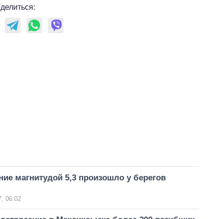
делиться:
самолетов и
танков продала
Украина за годы
независимости
ие магнитудой 5,3 произошло у берегов
, 06:02