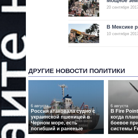
Мощное земл
20 сентября 2017
В Мексике р
10 сентября 2017
ДРУГИЕ НОВОСТИ ПОЛИТИКИ
6 августа
6 августа
Россия атаковала судно с
В Fire Poin
украинской пшеницей в
когда пла
Черном море, есть
боевое пр
погибший и раненые
системы F