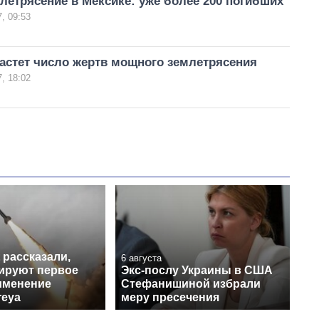
етрясение в Мексике: уже более 200 погибших
, 09:53
астет число жертв мощного землетрясения
, 18:02
t рассказали,
6 августа
нируют первое
Экс-послу Украины в США
именение
Стефанишиной избрали
reya
меру пресечения