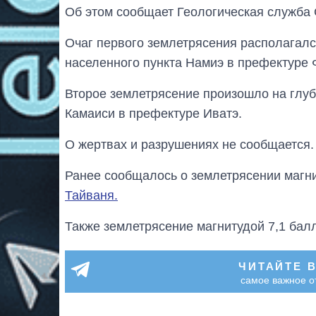
Об этом сообщает Геологическая служба
Очаг первого землетрясения располагался
населенного пункта Намиэ в префектуре 
Второе землетрясение произошло на глуби
Камаиси в префектуре Иватэ.
О жертвах и разрушениях не сообщается.
Ранее сообщалось о землетрясении магни
Тайваня.
Также землетрясение магнитудой 7,1 бал
ЧИТАЙТЕ 
самое важное о