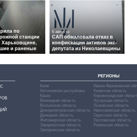
арила по
6 августа
рожной станции
САП обжаловала отказ в
а Харьковщине,
конфискации активов экс-
бшие и раненые
депутата из Николаевщины
РЕГИОНЫ
Киев
Ивано-Франковская об
ИС
Автономная республика
Киевская область
Крым
Кировоградская област
РОВ
Винницкая область
Луганская область
Волынская область
Львовская область
ЦИЙ
Днепропетровская область
Николаевская область
Донецкая область
Одесская область
Житомирская область
Полтавская область
Закарпатская область
Ровенская область
Запорожская область