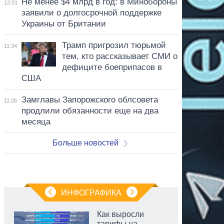
Не менее $4 млрд в год: в Минобороны
12:01
заявили о долгосрочной поддержке
Украины от Британии
Трамп пригрозил тюрьмой
11:34
тем, кто рассказывает СМИ о
дефиците боеприпасов в
США
Замглавы Запорожского облсовета
11:26
продлили обязанности еще на два
месяца
Больше новостей
ИНФОГРАФИКА
Как выросли
тарифы на