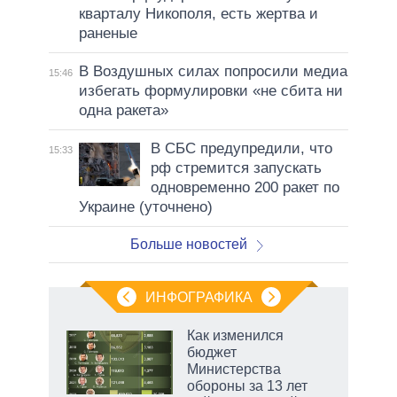
кварталу Никополя, есть жертва и
раненые
В Воздушных силах попросили медиа
15:46
избегать формулировки «не сбита ни
одна ракета»
В СБС предупредили, что
15:33
рф стремится запускать
одновременно 200 ракет по
Украине (уточнено)
Больше новостей
ИНФОГРАФИКА
 как
Как изменился
чипы
бюджет
ды и
Министерства
т на
обороны за 13 лет