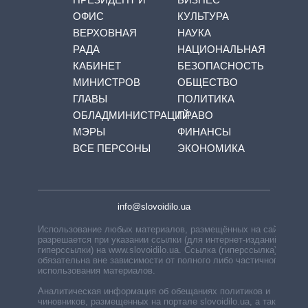
ОФИС
КУЛЬТУРА
ВЕРХОВНАЯ
НАУКА
РАДА
НАЦИОНАЛЬНАЯ
КАБИНЕТ
БЕЗОПАСНОСТЬ
МИНИСТРОВ
ОБЩЕСТВО
ГЛАВЫ
ПОЛИТИКА
ОБЛАДМИНИСТРАЦИЙ
ПРАВО
МЭРЫ
ФИНАНСЫ
ВСЕ ПЕРСОНЫ
ЭКОНОМИКА
info@slovoidilo.ua
Использование любых материалов, размещённых на сайте,
разрешается при указании ссылки (для интернет-изданий —
гиперссылки) на www.slovoidilo.ua. Ссылка (гиперссылка)
обязательна вне зависимости от полного либо частичного
использования материалов.
Аналитическая информация об обещаниях политиков и
чиновников, размещенных на портале slovoidilo.ua, а также