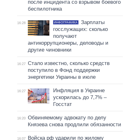
после инцидента со взрывом боевого
беспилотника
Зарплаты
ИНФОГРАФИКА
16:28
госслужащих: сколько
получают
антикоррупционеры, деловоды и
другие чиновники
Стало известно, сколько средств
16:27
поступило в Фонд поддержки
энергетики Украины в июле
Инфляция в Украине
16:27
ускорилась до 7,7% –
Госстат
Обвиняемому адвокату по делу
16:20
Князева снова продлили обязанности
Войска рф ударили по жилому
16:07