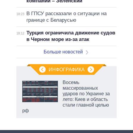
компании – Зеленский
В ГПСУ рассказали о ситуации на
18:23
границе с Беларусью
Турция ограничила движение судов
18:12
в Черном море из-за атак
Больше новостей
ИНФОГРАФИКА
 5
Восемь
го
массированных
сть
ударов по Украине за
ВР
лето: Киев и область
стали главной целью
рф