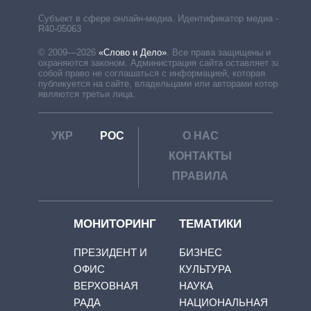
Субъект в сфере онлайн-медиа. Идентификатор медиа –
R40-05063
© 2009—2026
«Слово и Дело»
.
Все права защищены и
охраняются законом. Администрация сайта оставляет за
собой право не соглашаться с информацией, которая
публикуется на сайте, владельцами или авторами которой
являются третьи лица.
УКР
РОС
О НАС
КОНТАКТЫ
ПРАВИЛА
МОНИТОРИНГ
ТЕМАТИКИ
ПРЕЗИДЕНТ И
БИЗНЕС
ОФИС
КУЛЬТУРА
ВЕРХОВНАЯ
НАУКА
РАДА
НАЦИОНАЛЬНАЯ