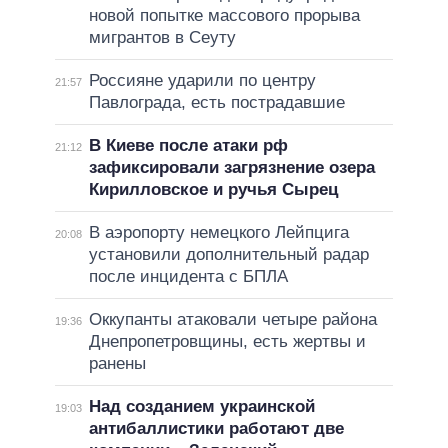
новой попытке массового прорыва
мигрантов в Сеуту
Россияне ударили по центру
21:57
Павлограда, есть пострадавшие
В Киеве после атаки рф
21:12
зафиксировали загрязнение озера
Кирилловское и ручья Сырец
В аэропорту немецкого Лейпцига
20:08
установили дополнительный радар
после инцидента с БПЛА
Оккупанты атаковали четыре района
19:36
Днепропетровщины, есть жертвы и
ранены
Над созданием украинской
19:03
антибаллистики работают две