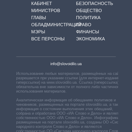
КАБИНЕТ
БЕЗОПАСНОСТЬ
МИНИСТРОВ
ОБЩЕСТВО
ГЛАВЫ
ПОЛИТИКА
ОБЛАДМИНИСТРАЦИЙ
ПРАВО
МЭРЫ
ФИНАНСЫ
ВСЕ ПЕРСОНЫ
ЭКОНОМИКА
info@slovoidilo.ua
Использование любых материалов, размещённых на сайте,
разрешается при указании ссылки (для интернет-изданий —
гиперссылки) на www.slovoidilo.ua. Ссылка (гиперссылка)
обязательна вне зависимости от полного либо частичного
использования материалов.
Аналитическая информация об обещаниях политиков и
чиновников, размещенных на портале slovoidilo.ua, а также
информация о состоянии выполнения этих обещаний,
собрана и обработана ООО «ИА Слово и Дело» и является
собственностью ООО «ИА Слово и Дело». Инфографики,
размещенные на портале slovoidilo.ua, созданы ОО «Система
народного контроля Слово и Дело» и являются
собственностью ОО «Система народного контроля Слово и