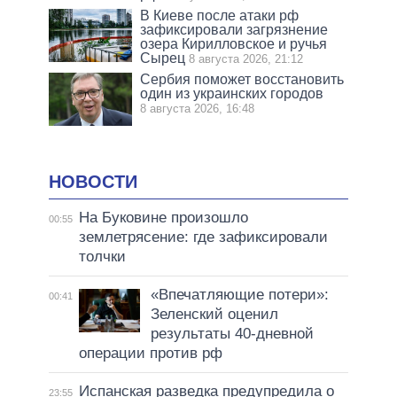
В Киеве после атаки рф
зафиксировали загрязнение
озера Кирилловское и ручья
Сырец
8 августа 2026, 21:12
Сербия поможет восстановить
один из украинских городов
8 августа 2026, 16:48
НОВОСТИ
На Буковине произошло
00:55
землетрясение: где зафиксировали
толчки
«Впечатляющие потери»:
00:41
Зеленский оценил
результаты 40-дневной
операции против рф
Испанская разведка предупредила о
23:55