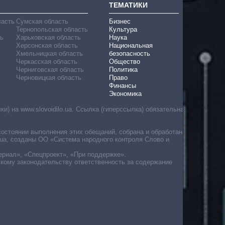
ТЕМАТИКИ
ласть
Сумская область
Бизнес
Тернопольская область
Культура
ь
Харьковская область
Наука
Херсонская область
Национальная
Хмельницкая область
безопасность
Черкасская область
Общество
Черниговская область
Политика
Черновицкая область
Право
Финансы
Экономика
) на www.slovoidilo.ua. Ссылка (гиперссылка) обязательна
состоянии выполнения этих обещаний, собрана и обработана
ua, созданы ОО «Система народного контроля Слово и
ериал», «Спецпроект», «При поддержке».
скому законодательству ответственность за содержание