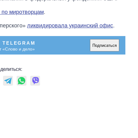
 по миротворцам
.
сперского»
ликвидировала украинский офис
.
В TELEGRAM
Подписаться
т «Слово и дело»
делиться: