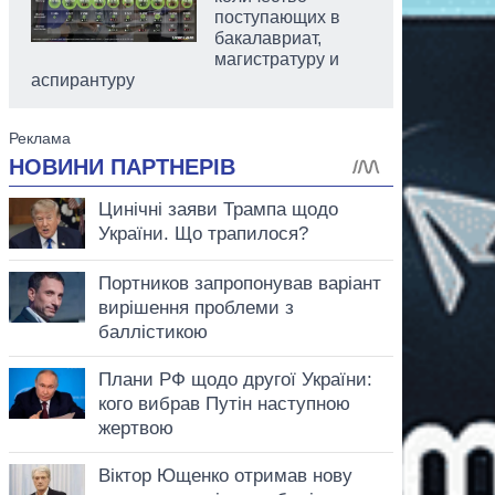
поступающих в
бакалавриат,
магистратуру и
аспирантуру