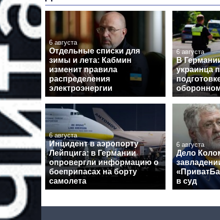
6 августа
Отдельные списки для
6 августа
зимы и лета: Кабмин
В Германи
изменит правила
украинца 
распределения
подготовк
электроэнергии
оборонном
6 августа
Инцидент в аэропорту
6 августа
Лейпцига: в Германии
Дело Коло
опровергли информацию о
завладени
боеприпасах на борту
«ПриватБа
самолета
в суд