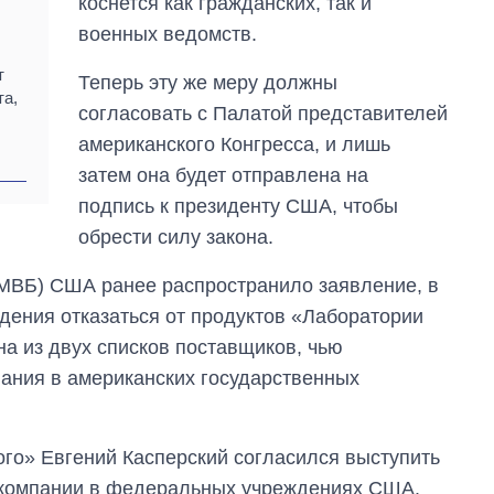
коснется как гражданских, так и
за лето: Киев и
военных ведомств.
область стали
главной целью рф
т
Теперь эту же меру должны
та,
согласовать с Палатой представителей
американского Конгресса, и лишь
затем она будет отправлена на
подпись к президенту США, чтобы
обрести силу закона.
(МВБ) США ранее распространило заявление, в
дения отказаться от продуктов «Лаборатории
на из двух списков поставщиков, чью
ания в американских государственных
го» Евгений Касперский согласился выступить
ю компании в федеральных учреждениях США.