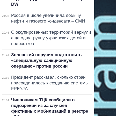
DW
Россия в июле увеличила добычу
21:25
нефти и газового конденсата – СМИ
С оккупированных территорий вернули
20:46
еще одну группу украинских детей и
подростков
Зеленский поручил подготовить
20:41
«специальную санкционную
операцию» против россии
Президент рассказал, сколько стран
20:39
присоединилось к созданию системы
FREYJA
Чиновникам ТЦК сообщили о
20:14
подозрении из-за случаев
фиктивных мобилизаций в реестре