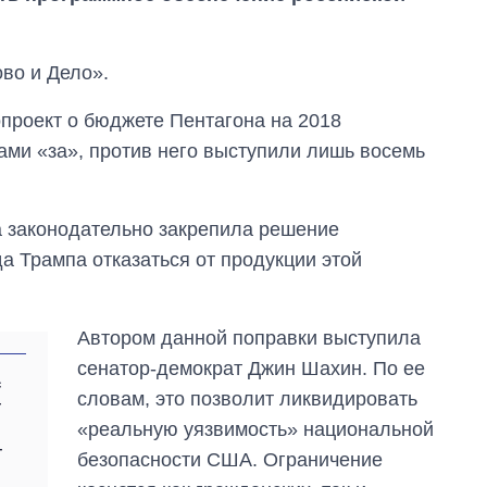
ово и Дело».
проект о бюджете Пентагона на 2018
ами «за», против него выступили лишь восемь
а законодательно закрепила решение
 Трампа отказаться от продукции этой
Автором данной поправки выступила
сенатор-демократ Джин Шахин. По ее
с
словам, это позволит ликвидировать
т
«реальную уязвимость» национальной
Восемь
т
безопасности США. Ограничение
массированных
ударов по Украине