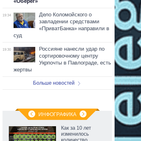
«Оберег»
Дело Коломойского о
19:34
завладении средствами
«ПриватБанка» направили в
суд
Россияне нанесли удар по
19:30
сортировочному центру
Укрпочты в Павлограде, есть
жертвы
Больше новостей
ИНФОГРАФИКА
Как за 10 лет
изменилось
количество