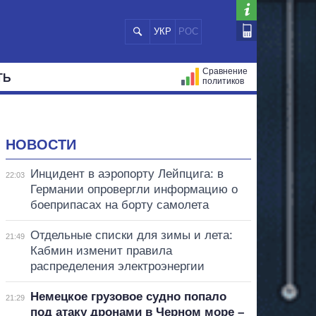
УКР
РОС
Сравнение
ТЬ
политиков
СТРАЦИЙ
МЭРЫ
ВСЕ ПЕРСОНЫ
НОВОСТИ
Инцидент в аэропорту Лейпцига: в
22:03
Германии опровергли информацию о
боеприпасах на борту самолета
Отдельные списки для зимы и лета:
21:49
Кабмин изменит правила
распределения электроэнергии
Немецкое грузовое судно попало
21:29
под атаку дронами в Черном море –