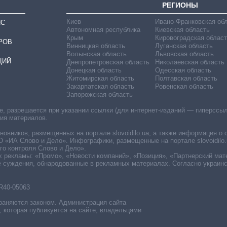
РЕГИОНЫ
Киев
Ивано-Франковская об
ИС
Автономная республика
Киевская область
Крым
Кировоградская област
РОВ
Винницкая область
Луганская область
Волынская область
Львовская область
ЦИЙ
Днепропетровская область
Николаевская область
Донецкая область
Одесская область
Житомирская область
Полтавская область
Закарпатская область
Ровенская область
Запорожская область
 разрешается при указании ссылки (для интернет-изданий — гиперссылки
ния материалов.
овников, размещенных на портале slovoidilo.ua, а также информация о 
«ИА Слово и Дело». Инфографики, размещенные на портале slovoidilo.
о контроля Слово и Дело».
х рекламы: «Промо», «Новости компаний», «Позиция», «Партнерский мат
е суждения, обнародованные в рекламных материалах. Согласно украин
R40-05063
раняются законом. Администрация сайта
, которая публикуется на сайте, владельцами