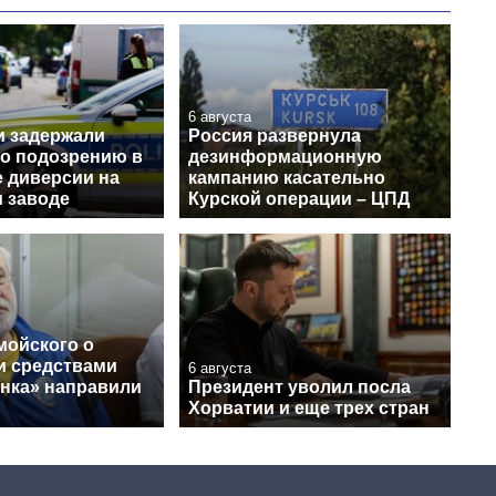
6 августа
и задержали
Россия развернула
по подозрению в
дезинформационную
е диверсии на
кампанию касательно
 заводе
Курской операции – ЦПД
мойского о
и средствами
6 августа
нка» направили
Президент уволил посла
Хорватии и еще трех стран