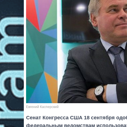
Евгений Касперский
Сенат Конгресса США 18 сентября од
федеральным ведомствам использоват