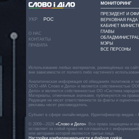
МОНИТОРИНГ
ПРЕЗИДЕНТ И ОФ
УКР
РОС
ВЕРХОВНАЯ РАДА
КАБИНЕТ МИНИСТ
ГЛАВЫ
О НАС
ОБЛАДМИНИСТРА
КОНТАКТЫ
МЭРЫ
ПРАВИЛА
ВСЕ ПЕРСОНЫ
Использование любых материалов, размещённых на сайте,
вне зависимости от полного либо частичного использова
Аналитическая информация об обещаниях политиков и чин
ООО «ИА Слово и Дело» и является собственностью ООО 
Дело» и являются собственностью ОО «Система народног
Материалы, отмеченные значками, публикуются на права
Редакция не несет ответственности за факты и оценочны
рекламы несет рекламодатель.
Субъект в сфере онлайн-медиа. Идентификатор медиа – 
© 2009—2026
«Слово и Дело»
.
Все права защищены и ох
оставляет за собой право не соглашаться с информацией
или авторами которой являются третьи лица.
Настройки конфиденциальности и файлов cookie