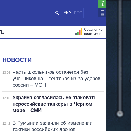
УКР
РОС
Сравнение
ТЬ
политиков
СТРАЦИЙ
МЭРЫ
ВСЕ ПЕРСОНЫ
НОВОСТИ
Часть школьников останется без
13:06
учебников на 1 сентября из-за ударов
россии – МОН
Украина согласилась не атаковать
12:46
нероссийские танкеры в Черном
море – СМИ
В Румынии заявили об изменении
12:42
тактики российских дронов