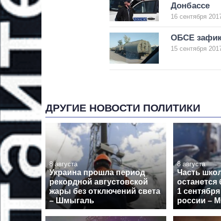
Донбассе
16 сентября 2017
ОБСЕ зафик
15 сентября 2017
ДРУГИЕ НОВОСТИ ПОЛИТИКИ
8 августа
8 августа
Украина прошла период
Часть шко
рекордной августовской
останется 
жары без отключений света
1 сентября
– Шмыгаль
россии – 