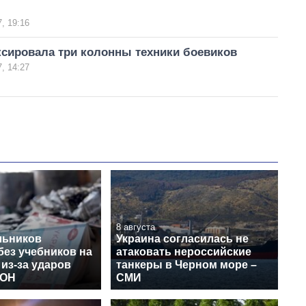
, 19:16
сировала три колонны техники боевиков
, 14:27
8 августа
льников
Украина согласилась не
без учебников на
атаковать нероссийские
 из-за ударов
танкеры в Черном море –
МОН
СМИ