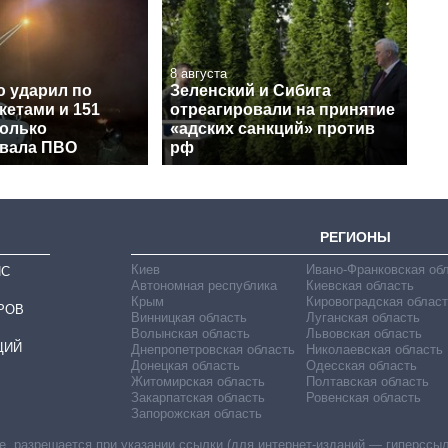
8 августа
ю ударил по
Зеленский и Сибига
кетами и 151
отреагировали на принятие
колько
«адских санкций» против
вала ПВО
рф
РЕГИОНЫ
Киев
Ивано-Франковская об
ИС
Автономная республика
Киевская область
Крым
Кировоградская област
РОВ
Винницкая область
Луганская область
Волынская область
Львовская область
ЦИЙ
Днепропетровская область
Николаевская область
Донецкая область
Одесская область
Житомирская область
Полтавская область
Закарпатская область
Ровенская область
Запорожская область
 разрешается при указании ссылки (для интернет-изданий — гиперссылки