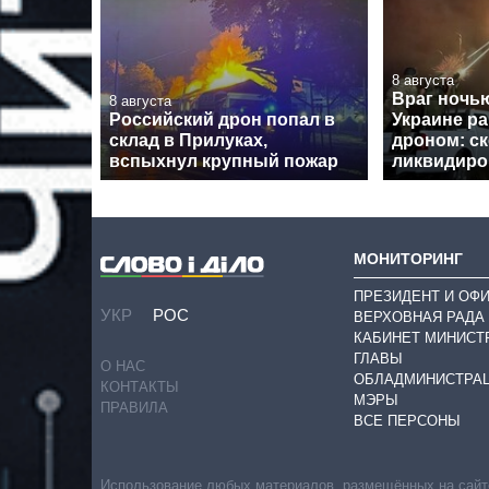
8 августа
Враг ночь
8 августа
Российский дрон попал в
Украине ра
склад в Прилуках,
дроном: с
вспыхнул крупный пожар
ликвидиро
МОНИТОРИНГ
ПРЕЗИДЕНТ И ОФ
УКР
РОС
ВЕРХОВНАЯ РАДА
КАБИНЕТ МИНИСТ
ГЛАВЫ
О НАС
ОБЛАДМИНИСТРА
КОНТАКТЫ
МЭРЫ
ПРАВИЛА
ВСЕ ПЕРСОНЫ
Использование любых материалов, размещённых на сайте,