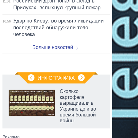
Российский дрон попал в склад в
11:01
Прилуках, вспыхнул крупный пожар
Удар по Киеву: во время ликвидации
10:56
последствий обнаружили тело
человека
Больше новостей
ИНФОГРАФИКА
Сколько
картофеля
выращивали в
Украине до и во
время большой
войны
аспирант