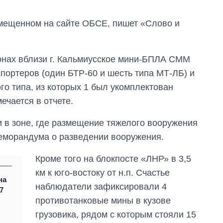
змещенном на сайте ОБСЕ, пишет «Слово и
онах вблизи г. Кальмиусское мини-БПЛА СММ
ортеров (один БТР-60 и шесть типа МТ-ЛБ) и
го типа, из которых 1 был укомплектован
мечается в отчете.
 в зоне, где размещение тяжелого вооружения
меморандума о разведении вооружения.
Восемь
массированных
Кроме того на блокпосте «ЛНР» в 3,5
ударов по Украине
км к юго-востоку от н.п. Счастье
за лето: Киев и
на
область стали
наблюдатели зафиксировали 4
7
главной целью рф
противотанковые мины в кузове
грузовика, рядом с которым стояли 15