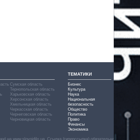
ТЕМАТИКИ
ласть
Сумская область
Бизнес
Тернопольская область
Культура
ь
Харьковская область
Наука
Херсонская область
Национальная
Хмельницкая область
безопасность
Черкасская область
Общество
Черниговская область
Политика
Черновицкая область
Право
Финансы
Экономика
) на www.slovoidilo.ua. Ссылка (гиперссылка) обязательна