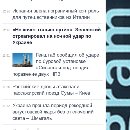
Испания ввела пограничный контроль
12:26
для путешественников из Италии
«Не хочет только путин»: Зеленский
12:10
отреагировал на ночной удар по
Украине
Генштаб сообщил об ударе
11:51
по буровой установке
«Сиваш» и подтвердил
поражение двух НПЗ
Российские дроны атаковали
11:36
пассажирский поезд Сумы – Киев
Украина прошла период рекордной
11:32
августовской жары без отключений
света – Шмыгаль