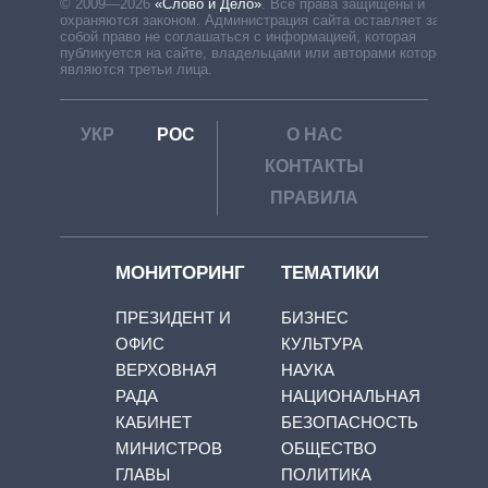
© 2009—2026
«Слово и Дело»
.
Все права защищены и
охраняются законом. Администрация сайта оставляет за
собой право не соглашаться с информацией, которая
публикуется на сайте, владельцами или авторами которой
являются третьи лица.
УКР
РОС
О НАС
КОНТАКТЫ
ПРАВИЛА
МОНИТОРИНГ
ТЕМАТИКИ
ПРЕЗИДЕНТ И
БИЗНЕС
ОФИС
КУЛЬТУРА
ВЕРХОВНАЯ
НАУКА
РАДА
НАЦИОНАЛЬНАЯ
КАБИНЕТ
БЕЗОПАСНОСТЬ
МИНИСТРОВ
ОБЩЕСТВО
ГЛАВЫ
ПОЛИТИКА