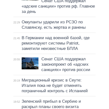
Сенат США поддержал
«адские санкции» против рф. Главное
за день
Оккупанты ударили из РСЗО по
22:29
Славянску, есть жертва и ранены
В Германии над военной базой, где
21:45
ремонтируют системы Patriot,
заметили неизвестные БПЛА
Сенат США поддержал
20:55
законопроект об «адских
санкциях» против россии
Миграционный кризис в Сеуте:
20:19
Италия пока не будет отменять
пограничный контроль с Испанией
Зеленский прибыл в Сербию и
19:52
раскрыл планы своего визита