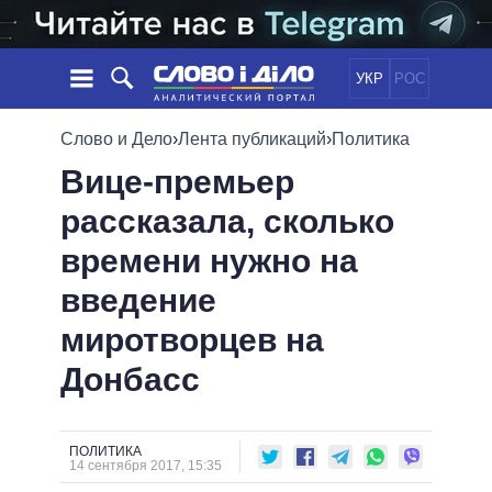
УКР
РОС
НОВОСТИ
Слово и Дело
›
Лента публикаций
›
Политика
Вице-премьер
ОБЕЩАНИЯ
ЛЕНТА
ПОЛИТИКА
рассказала, сколько
СОБЫТИЯ
ЭКОНОМИКА
ПОЛИТИКИ
времени нужно на
СТАТЬИ
ОБЩЕСТВО
ИНФОГРАФИКА
МНЕНИЯ
МИР
ВСЕ ПОЛИТИКИ
введение
ОБЗОРЫ
ПРЕЗИДЕНТ И ОФИС
миротворцев на
ВИДЕО
ДАЙДЖЕСТЫ
ВЕРХОВНАЯ РАДА
Донбасс
ПОДДЕРЖАТЬ
КАБИНЕТ МИНИСТРОВ
ГЛАВЫ ОБЛАДМИНИСТРАЦИЙ
СРАВНЕНИЕ ПОЛИТИКОВ
МЭРЫ
ПОЛИТИКА
14 сентября 2017, 15:35
ВСЕ ПЕРСОНЫ