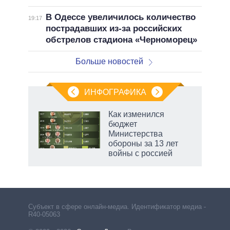
В Одессе увеличилось количество
19:17
пострадавших из-за российских
обстрелов стадиона «Черноморец»
Больше новостей
ИНФОГРАФИКА
 5
Как изменился
го
бюджет
сть
Министерства
ВР
обороны за 13 лет
войны с россией
рф
Субъект в сфере онлайн-медиа. Идентификатор медиа –
R40-05063