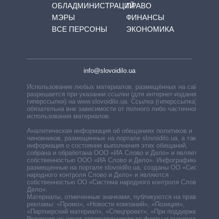
ОБЛАДМИНИСТРАЦИЙ
ПРАВО
МЭРЫ
ФИНАНСЫ
ВСЕ ПЕРСОНЫ
ЭКОНОМИКА
info@slovoidilo.ua
Использование любых материалов, размещённых на сайте,
разрешается при указании ссылки (для интернет-изданий —
гиперссылки) на www.slovoidilo.ua. Ссылка (гиперссылка)
обязательна вне зависимости от полного либо частичного
использования материалов.
Аналитическая информация об обещаниях политиков и
чиновников, размещенных на портале slovoidilo.ua, а также
информация о состоянии выполнения этих обещаний,
собрана и обработана ООО «ИА Слово и Дело» и является
собственностью ООО «ИА Слово и Дело». Инфографики,
размещенные на портале slovoidilo.ua, созданы ОО «Система
народного контроля Слово и Дело» и являются
собственностью ОО «Система народного контроля Слово и
Дело».
Материалы, отмеченные значками, публикуются на правах
рекламы: «Промо», «Новости компаний», «Позиция»,
«Партнерский материал», «Спецпроект», «При поддержке».
Редакция не несет ответственности за факты и оценочные