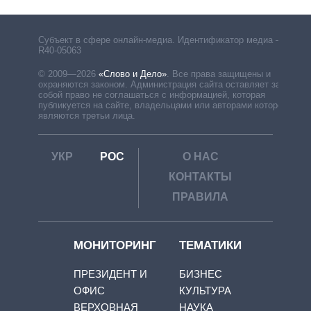
Субъект в сфере онлайн-медиа. Идентификатор медиа –
R40-05063
© 2009—2026
«Слово и Дело»
.
Все права защищены и
охраняются законом. Администрация сайта оставляет за
собой право не соглашаться с информацией, которая
публикуется на сайте, владельцами или авторами которой
являются третьи лица.
УКР
РОС
О НАС
КОНТАКТЫ
ПРАВИЛА
МОНИТОРИНГ
ТЕМАТИКИ
ПРЕЗИДЕНТ И
БИЗНЕС
ОФИС
КУЛЬТУРА
ВЕРХОВНАЯ
НАУКА