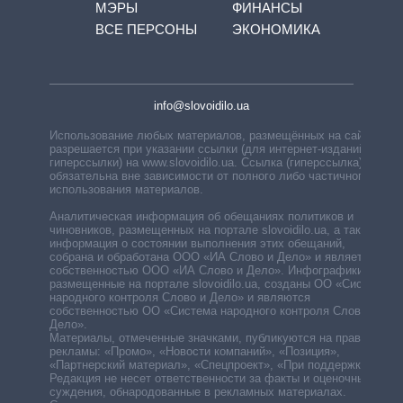
МЭРЫ
ФИНАНСЫ
ВСЕ ПЕРСОНЫ
ЭКОНОМИКА
info@slovoidilo.ua
Использование любых материалов, размещённых на сайте,
разрешается при указании ссылки (для интернет-изданий —
гиперссылки) на www.slovoidilo.ua. Ссылка (гиперссылка)
обязательна вне зависимости от полного либо частичного
использования материалов.
Аналитическая информация об обещаниях политиков и
чиновников, размещенных на портале slovoidilo.ua, а также
информация о состоянии выполнения этих обещаний,
собрана и обработана ООО «ИА Слово и Дело» и является
собственностью ООО «ИА Слово и Дело». Инфографики,
размещенные на портале slovoidilo.ua, созданы ОО «Система
народного контроля Слово и Дело» и являются
собственностью ОО «Система народного контроля Слово и
Дело».
Материалы, отмеченные значками, публикуются на правах
рекламы: «Промо», «Новости компаний», «Позиция»,
«Партнерский материал», «Спецпроект», «При поддержке».
Редакция не несет ответственности за факты и оценочные
суждения, обнародованные в рекламных материалах.