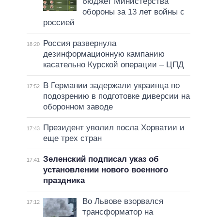
бюджет Министерства
обороны за 13 лет войны с
россией
Россия развернула
18:20
дезинформационную кампанию
касательно Курской операции – ЦПД
В Германии задержали украинца по
17:52
подозрению в подготовке диверсии на
оборонном заводе
Президент уволил посла Хорватии и
17:43
еще трех стран
Зеленский подписал указ об
17:41
установлении нового военного
праздника
Во Львове взорвался
17:12
трансформатор на