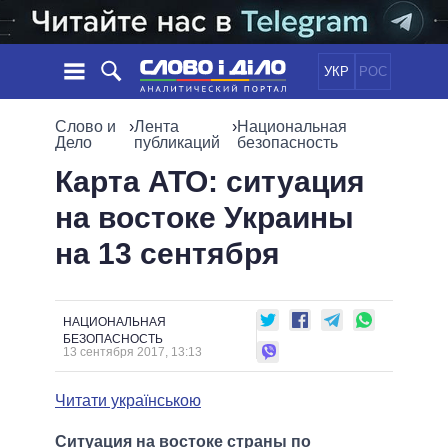
УКР
РОС
НОВОСТИ
Слово и
›
Лента
›
Национальная
Дело
публикаций
безопасность
ОБЕЩАНИЯ
ЛЕНТА
ПОЛИТИКА
Карта АТО: ситуация
СОБЫТИЯ
ЭКОНОМИКА
на востоке Украины
ПОЛИТИКИ
СТАТЬИ
ОБЩЕСТВО
на 13 сентября
ИНФОГРАФИКА
МНЕНИЯ
МИР
ВСЕ ПОЛИТИКИ
ОБЗОРЫ
ПРЕЗИДЕНТ И ОФИС
ВИДЕО
ДАЙДЖЕСТЫ
ВЕРХОВНАЯ РАДА
НАЦИОНАЛЬНАЯ
БЕЗОПАСНОСТЬ
ПОДДЕРЖАТЬ
КАБИНЕТ МИНИСТРОВ
13 сентября 2017, 13:13
ГЛАВЫ ОБЛАДМИНИСТРАЦИЙ
СРАВНЕНИЕ ПОЛИТИКОВ
Читати українською
МЭРЫ
ВСЕ ПЕРСОНЫ
Ситуация на востоке страны по