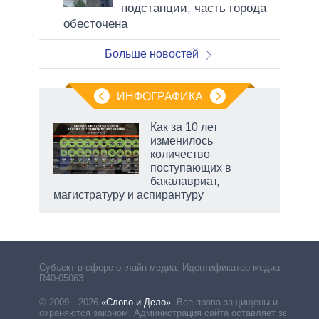
подстанции, часть города
обесточена
Больше новостей
ИНФОГРАФИКА
Как за 10 лет
изменилось
не за
количество
асть
поступающих в
елью
бакалавриат,
магистратуру и аспирантуру
Субъект в сфере онлайн-медиа. Идентификатор медиа –
R40-05063
© 2009—2026
«Слово и Дело»
.
Все права защищены и
охраняются законом. Администрация сайта оставляет за