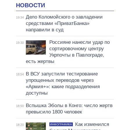
НОВОСТИ
Дело Коломойского о завладении
19:34
средствами «ПриватБанка»
направили в суд
Россияне нанесли удар по
19:30
сортировочному центру
Укрпочты в Павлограде,
есть жертвы
В ВСУ запустили тестирование
18:54
упрощенных переводов через
«Армия+»: какие подразделения
доступны
Вспышка Эболы в Конго: число жертв
18:50
превысило 1800 человек
Как изменился
ИНФОГРАФИКА
18:20