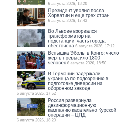
6 августа 2026, 18:20
Президент уволил посла
Хорватии и еще трех стран
6 августа 2026, 17:43
Во Львове взорвался
трансформатор на
подстанции, часть города
обесточена
6 августа 2026, 17:12
Вспышка Эболы в Конго: число
жертв превысило 1800
человек
6 августа 2026, 18:50
В Германии задержали
украинца по подозрению в
подготовке диверсии на
оборонном заводе
6 августа 2026, 17:52
Россия развернула
дезинформационную
кампанию касательно Курской
операции – ЦПД
6 августа 2026, 18:20