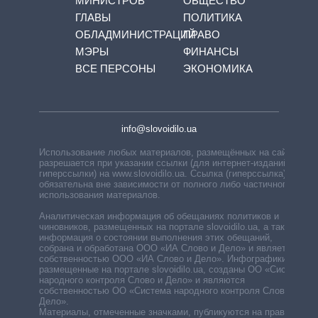
МИНИСТРОВ
ОБЩЕСТВО
ГЛАВЫ
ПОЛИТИКА
ОБЛАДМИНИСТРАЦИЙ
ПРАВО
МЭРЫ
ФИНАНСЫ
ВСЕ ПЕРСОНЫ
ЭКОНОМИКА
info@slovoidilo.ua
Использование любых материалов, размещённых на сайте,
разрешается при указании ссылки (для интернет-изданий —
гиперссылки) на www.slovoidilo.ua. Ссылка (гиперссылка)
обязательна вне зависимости от полного либо частичного
использования материалов.
Аналитическая информация об обещаниях политиков и
чиновников, размещенных на портале slovoidilo.ua, а также
информация о состоянии выполнения этих обещаний,
собрана и обработана ООО «ИА Слово и Дело» и является
собственностью ООО «ИА Слово и Дело». Инфографики,
размещенные на портале slovoidilo.ua, созданы ОО «Система
народного контроля Слово и Дело» и являются
собственностью ОО «Система народного контроля Слово и
Дело».
Материалы, отмеченные значками, публикуются на правах