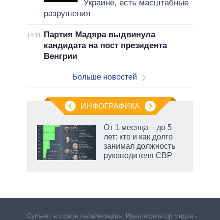
Украине, есть масштабные
разрушения
Партия Мадяра выдвинула
14:33
кандидата на пост президента
Венгрии
Больше новостей
ИНФОГРАФИКА
еля
От 1 месяца – до 5
лет: кто и как долго
занимал должность
руководителя СВР
Субъект в сфере онлайн-медиа. Идентификатор медиа –