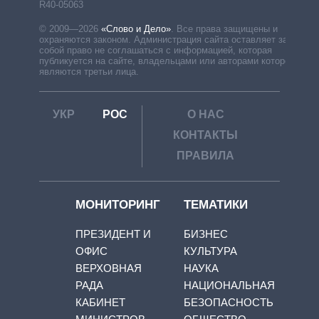
R40-05063
© 2009—2026
«Слово и Дело»
.
Все права защищены и
охраняются законом. Администрация сайта оставляет за
собой право не соглашаться с информацией, которая
публикуется на сайте, владельцами или авторами которой
являются третьи лица.
УКР
РОС
О НАС
КОНТАКТЫ
ПРАВИЛА
МОНИТОРИНГ
ТЕМАТИКИ
ПРЕЗИДЕНТ И
БИЗНЕС
ОФИС
КУЛЬТУРА
ВЕРХОВНАЯ
НАУКА
РАДА
НАЦИОНАЛЬНАЯ
КАБИНЕТ
БЕЗОПАСНОСТЬ