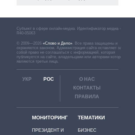
Субъект в сфере онлайн-медиа. Идентификатор медиа –
R40-05063
© 2009—2026
«Слово и Дело»
.
Все права защищены и
охраняются законом. Администрация сайта оставляет за
собой право не соглашаться с информацией, которая
публикуется на сайте, владельцами или авторами которой
являются третьи лица.
УКР
РОС
О НАС
КОНТАКТЫ
ПРАВИЛА
МОНИТОРИНГ
ТЕМАТИКИ
ПРЕЗИДЕНТ И
БИЗНЕС