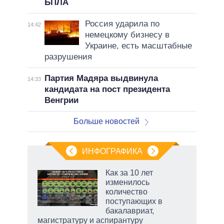
БПЛА
Россия ударила по
14:42
немецкому бизнесу в
Украине, есть масштабные
разрушения
Партия Мадяра выдвинула
14:33
кандидата на пост президента
Венгрии
Больше новостей
ИНФОГРАФИКА
Как за 10 лет
изменилось
не за
количество
асть
поступающих в
елью
бакалавриат,
магистратуру и аспирантуру