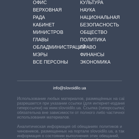
ОФИС
КУЛЬТУРА
ВЕРХОВНАЯ
НАУКА
РАДА
НАЦИОНАЛЬНАЯ
КАБИНЕТ
БЕЗОПАСНОСТЬ
МИНИСТРОВ
ОБЩЕСТВО
ГЛАВЫ
ПОЛИТИКА
ОБЛАДМИНИСТРАЦИЙ
ПРАВО
МЭРЫ
ФИНАНСЫ
ВСЕ ПЕРСОНЫ
ЭКОНОМИКА
info@slovoidilo.ua
Использование любых материалов, размещённых на сайте,
разрешается при указании ссылки (для интернет-изданий —
гиперссылки) на www.slovoidilo.ua. Ссылка (гиперссылка)
обязательна вне зависимости от полного либо частичного
использования материалов.
Аналитическая информация об обещаниях политиков и
чиновников, размещенных на портале slovoidilo.ua, а также
информация о состоянии выполнения этих обещаний,