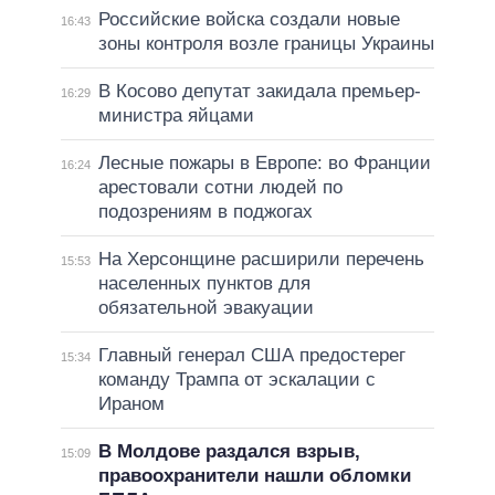
Российские войска создали новые
16:43
зоны контроля возле границы Украины
В Косово депутат закидала премьер-
16:29
министра яйцами
Лесные пожары в Европе: во Франции
16:24
арестовали сотни людей по
подозрениям в поджогах
На Херсонщине расширили перечень
15:53
населенных пунктов для
обязательной эвакуации
Главный генерал США предостерег
15:34
команду Трампа от эскалации с
Ираном
В Молдове раздался взрыв,
15:09
правоохранители нашли обломки