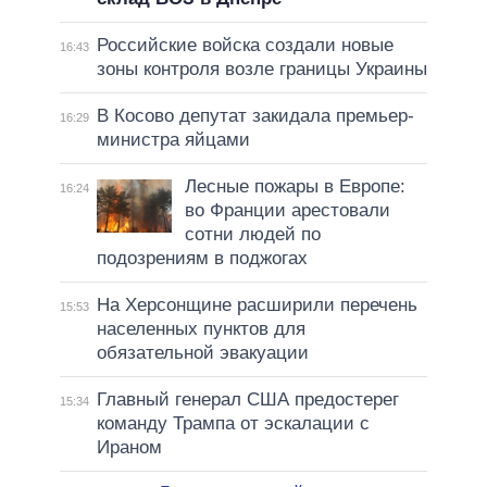
Российские войска создали новые
16:43
зоны контроля возле границы Украины
В Косово депутат закидала премьер-
16:29
министра яйцами
Лесные пожары в Европе:
16:24
во Франции арестовали
сотни людей по
подозрениям в поджогах
На Херсонщине расширили перечень
15:53
населенных пунктов для
обязательной эвакуации
Главный генерал США предостерег
15:34
команду Трампа от эскалации с
Ираном