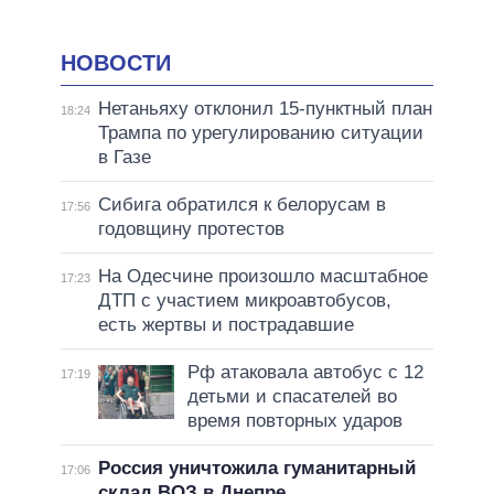
НОВОСТИ
Нетаньяху отклонил 15-пунктный план
18:24
Трампа по урегулированию ситуации
в Газе
Сибига обратился к белорусам в
17:56
годовщину протестов
На Одесчине произошло масштабное
17:23
ДТП с участием микроавтобусов,
есть жертвы и пострадавшие
Рф атаковала автобус с 12
17:19
детьми и спасателей во
время повторных ударов
Россия уничтожила гуманитарный
17:06
склад ВОЗ в Днепре