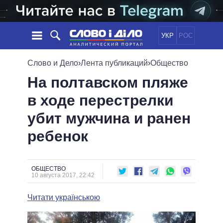
УКР
РОС
НОВОСТИ
Слово и Дело
›
Лента публикаций
›
Общество
На полтавском пляже
ОБЕЩАНИЯ
ЛЕНТА
ПОЛИТИКА
в ходе перестрелки
СОБЫТИЯ
ЭКОНОМИКА
ПОЛИТИКИ
убит мужчина и ранен
СТАТЬИ
ОБЩЕСТВО
ИНФОГРАФИКА
МНЕНИЯ
МИР
ВСЕ ПОЛИТИКИ
ребенок
ОБЗОРЫ
ПРЕЗИДЕНТ И ОФИС
ВИДЕО
ДАЙДЖЕСТЫ
ВЕРХОВНАЯ РАДА
ОБЩЕСТВО
ПОДДЕРЖАТЬ
КАБИНЕТ МИНИСТРОВ
10 августа 2017, 22:42
ГЛАВЫ ОБЛАДМИНИСТРАЦИЙ
СРАВНЕНИЕ ПОЛИТИКОВ
Читати українською
МЭРЫ
ВСЕ ПЕРСОНЫ