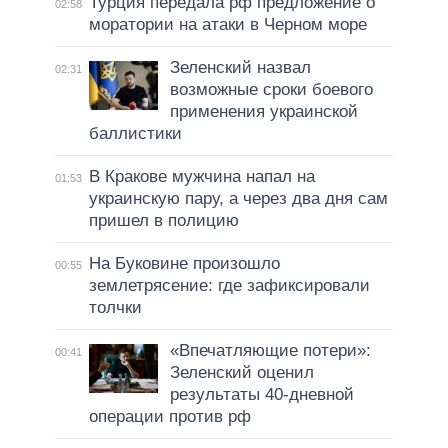
Турция передала рф предложение о
02:58
моратории на атаки в Черном море
Зеленский назвал
02:31
возможные сроки боевого
применения украинской
баллистики
В Кракове мужчина напал на
01:53
украинскую пару, а через два дня сам
пришел в полицию
На Буковине произошло
00:55
землетрясение: где зафиксировали
толчки
«Впечатляющие потери»:
00:41
Зеленский оценил
результаты 40-дневной
операции против рф