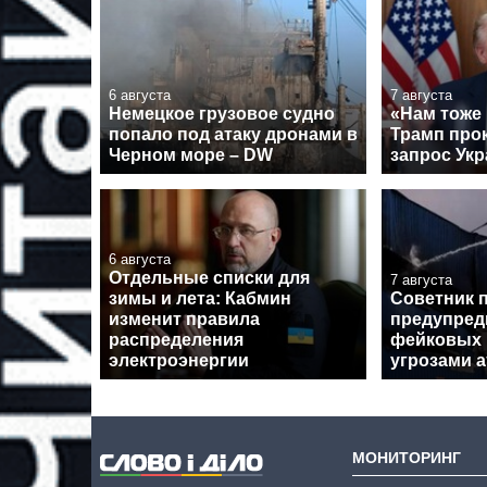
6 августа
7 августа
Немецкое грузовое судно
«Нам тоже
попало под атаку дронами в
Трамп про
Черном море – DW
запрос Укр
6 августа
Отдельные списки для
7 августа
зимы и лета: Кабмин
Советник 
изменит правила
предупред
распределения
фейковых 
электроэнергии
угрозами а
МОНИТОРИНГ