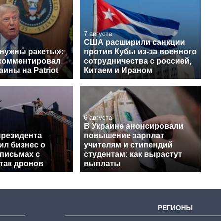
7 августа
США расширили санкции
 нужны ракеты»:
против Кубы из-за военного
комментировал
сотрудничества с россией,
аины на Patriot
Китаем и Ираном
6 августа
В Украине анонсировали
президента
повышение зарплат
ил бизнес о
учителям и стипендий
письмах с
студентам: как вырастут
так дронов
выплаты
РЕГИОНЫ