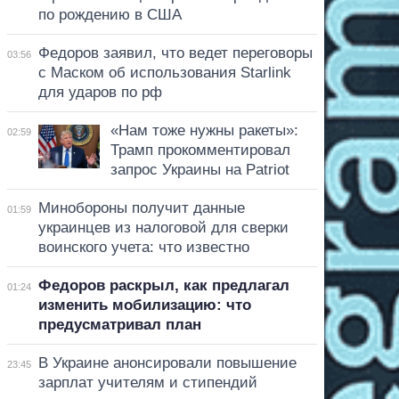
по рождению в США
Федоров заявил, что ведет переговоры
03:56
с Маском об использования Starlink
для ударов по рф
«Нам тоже нужны ракеты»:
02:59
Трамп прокомментировал
запрос Украины на Patriot
Минобороны получит данные
01:59
украинцев из налоговой для сверки
воинского учета: что известно
Федоров раскрыл, как предлагал
01:24
изменить мобилизацию: что
предусматривал план
В Украине анонсировали повышение
23:45
зарплат учителям и стипендий