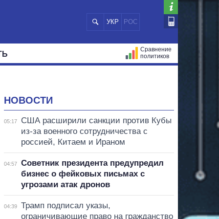
УКР
РОС
Сравнение
ТЬ
политиков
СТРАЦИЙ
МЭРЫ
ВСЕ ПЕРСОНЫ
НОВОСТИ
США расширили санкции против Кубы
05:17
из-за военного сотрудничества с
россией, Китаем и Ираном
Советник президента предупредил
04:57
бизнес о фейковых письмах с
угрозами атак дронов
Трамп подписал указы,
04:39
ограничивающие право на гражданство