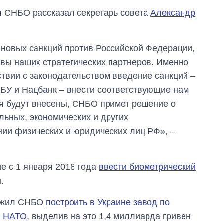
я СНБО рассказал секретарь совета
Александр
новых санкций против Российской Федерации,
ивы наших стратегических партнеров. Именно
ствии с законодательством введение санкций –
СБУ и Нацбанк – внести соответствующие нам
я будут внесены, СНБО примет решение о
ьных, экономических и других
нии физических и юридических лиц РФ», –
 с 1 января 2018 года
ввести биометрический
Сколько
.
картофеля
выращивали в
ожил СНБО
построить в Украине завод по
Украине до и во
м НАТО
, выделив на это 1,4 миллиарда гривен
время большой