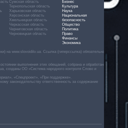
ласть
Сумская область
Бизнес
Тернопольская область
Культура
ь
Харьковская область
Наука
Херсонская область
Национальная
Хмельницкая область
безопасность
Черкасская область
Общество
Черниговская область
Политика
Черновицкая область
Право
Финансы
Экономика
) на www.slovoidilo.ua. Ссылка (гиперссылка) обязательна
состоянии выполнения этих обещаний, собрана и обработана
ua, созданы ОО «Система народного контроля Слово и
ериал», «Спецпроект», «При поддержке».
скому законодательству ответственность за содержание