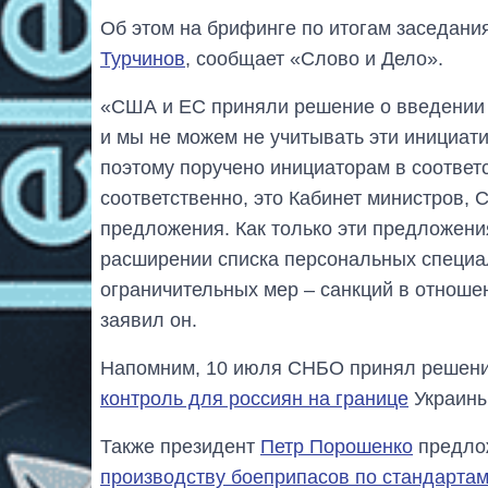
Об этом на брифинге по итогам заседани
Турчинов
, сообщает «Слово и Дело».
«США и ЕС приняли решение о введении 
и мы не можем не учитывать эти инициат
поэтому поручено инициаторам в соответ
соответственно, это Кабинет министров, 
предложения. Как только эти предложени
расширении списка персональных специал
ограничительных мер – санкций в отноше
заявил он.
Напомним, 10 июля СНБО принял решение
контроль для россиян на границе
Украины
Также президент
Петр Порошенко
предл
производству боеприпасов по стандарта