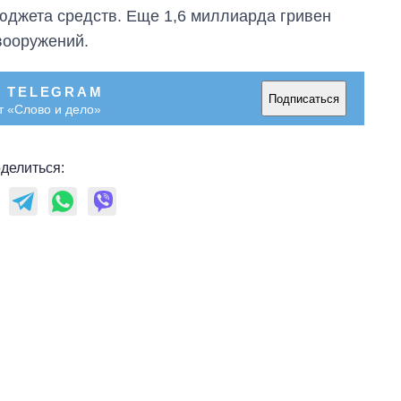
войны
юджета средств. Еще 1,6 миллиарда гривен
вооружений.
В TELEGRAM
Подписаться
т «Слово и дело»
делиться: