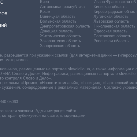
Киев
Ивано-Франковская об
ИС
Автономная республика
Киевская область
Крым
Кировоградская област
РОВ
Винницкая область
Луганская область
Волынская область
Львовская область
ЦИЙ
Днепропетровская область
Николаевская область
Донецкая область
Одесская область
Житомирская область
Полтавская область
Закарпатская область
Ровенская область
Запорожская область
 разрешается при указании ссылки (для интернет-изданий — гиперссылки
ния материалов.
овников, размещенных на портале slovoidilo.ua, а также информация о 
«ИА Слово и Дело». Инфографики, размещенные на портале slovoidilo.
о контроля Слово и Дело».
х рекламы: «Промо», «Новости компаний», «Позиция», «Партнерский мат
е суждения, обнародованные в рекламных материалах. Согласно украин
R40-05063
раняются законом. Администрация сайта
, которая публикуется на сайте, владельцами