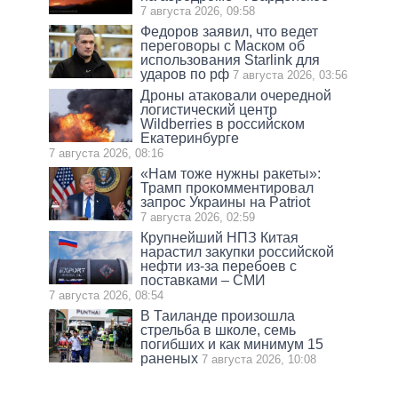
7 августа 2026, 09:58
Федоров заявил, что ведет
переговоры с Маском об
использования Starlink для
ударов по рф
7 августа 2026, 03:56
Дроны атаковали очередной
логистический центр
Wildberries в российском
Екатеринбурге
7 августа 2026, 08:16
«Нам тоже нужны ракеты»:
Трамп прокомментировал
запрос Украины на Patriot
7 августа 2026, 02:59
Крупнейший НПЗ Китая
нарастил закупки российской
нефти из-за перебоев с
поставками – СМИ
7 августа 2026, 08:54
В Таиланде произошла
стрельба в школе, семь
погибших и как минимум 15
раненых
7 августа 2026, 10:08