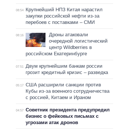
Крупнейший НПЗ Китая нарастил
08:54
закупки российской нефти из-за
перебоев с поставками – СМИ
Дроны атаковали
08:16
очередной логистический
центр Wildberries в
российском Екатеринбурге
Двум крупнейшим банкам россии
07:51
грозит кредитный кризис – разведка
США расширили санкции против
05:17
Кубы из-за военного сотрудничества
с россией, Китаем и Ираном
Советник президента предупредил
04:57
бизнес о фейковых письмах с
угрозами атак дронов