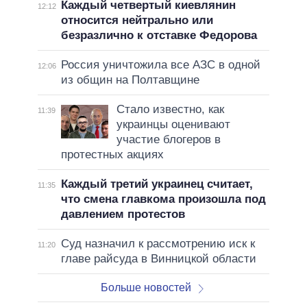
Каждый четвертый киевлянин
12:12
относится нейтрально или
безразлично к отставке Федорова
Россия уничтожила все АЗС в одной
12:06
из общин на Полтавщине
Стало известно, как
11:39
украинцы оценивают
участие блогеров в
протестных акциях
Каждый третий украинец считает,
11:35
что смена главкома произошла под
давлением протестов
Суд назначил к рассмотрению иск к
11:20
главе райсуда в Винницкой области
Больше новостей