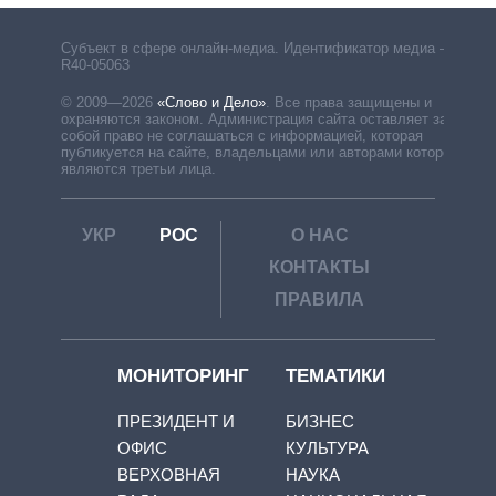
Субъект в сфере онлайн-медиа. Идентификатор медиа –
R40-05063
© 2009—2026
«Слово и Дело»
.
Все права защищены и
охраняются законом. Администрация сайта оставляет за
собой право не соглашаться с информацией, которая
публикуется на сайте, владельцами или авторами которой
являются третьи лица.
УКР
РОС
О НАС
КОНТАКТЫ
ПРАВИЛА
МОНИТОРИНГ
ТЕМАТИКИ
ПРЕЗИДЕНТ И
БИЗНЕС
ОФИС
КУЛЬТУРА
ВЕРХОВНАЯ
НАУКА