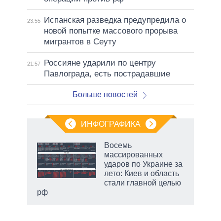
Испанская разведка предупредила о
23:55
новой попытке массового прорыва
мигрантов в Сеуту
Россияне ударили по центру
21:57
Павлограда, есть пострадавшие
Больше новостей
ИНФОГРАФИКА
Восемь
массированных
ударов по Украине за
ет
лето: Киев и область
стали главной целью
рф