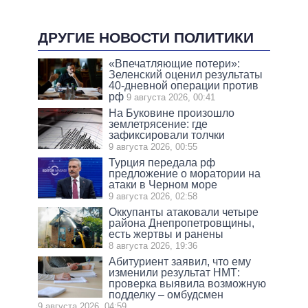
ДРУГИЕ НОВОСТИ ПОЛИТИКИ
«Впечатляющие потери»:
Зеленский оценил результаты
40-дневной операции против
рф
9 августа 2026, 00:41
На Буковине произошло
землетрясение: где
зафиксировали толчки
9 августа 2026, 00:55
Турция передала рф
предложение о моратории на
атаки в Черном море
9 августа 2026, 02:58
Оккупанты атаковали четыре
района Днепропетровщины,
есть жертвы и ранены
8 августа 2026, 19:36
Абитуриент заявил, что ему
изменили результат НМТ:
проверка выявила возможную
подделку – омбудсмен
9 августа 2026, 04:59