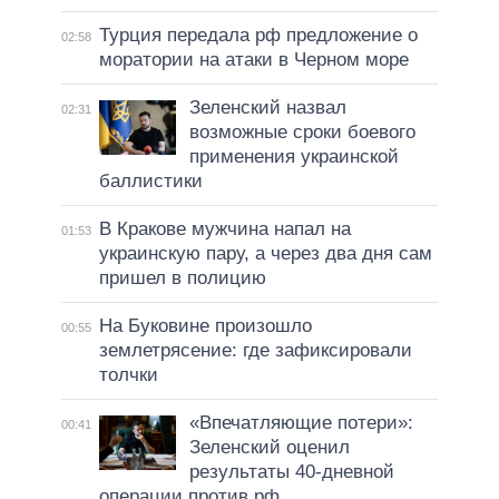
Турция передала рф предложение о
02:58
моратории на атаки в Черном море
Зеленский назвал
02:31
возможные сроки боевого
применения украинской
баллистики
В Кракове мужчина напал на
01:53
украинскую пару, а через два дня сам
пришел в полицию
На Буковине произошло
00:55
землетрясение: где зафиксировали
толчки
«Впечатляющие потери»:
00:41
Зеленский оценил
результаты 40-дневной
операции против рф