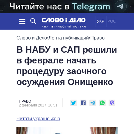
УКР
РОС
НОВОСТИ
Слово и Дело
›
Лента публикаций
›
Право
В НАБУ и САП решили
ОБЕЩАНИЯ
ЛЕНТА
ПОЛИТИКА
в феврале начать
СОБЫТИЯ
ЭКОНОМИКА
ПОЛИТИКИ
процедуру заочного
СТАТЬИ
ОБЩЕСТВО
ИНФОГРАФИКА
МНЕНИЯ
МИР
ВСЕ ПОЛИТИКИ
осуждения Онищенко
ОБЗОРЫ
ПРЕЗИДЕНТ И ОФИС
ВИДЕО
ДАЙДЖЕСТЫ
ВЕРХОВНАЯ РАДА
ПРАВО
ПОДДЕРЖАТЬ
КАБИНЕТ МИНИСТРОВ
2 февраля 2017, 10:51
ГЛАВЫ ОБЛАДМИНИСТРАЦИЙ
СРАВНЕНИЕ ПОЛИТИКОВ
Читати українською
МЭРЫ
ВСЕ ПЕРСОНЫ