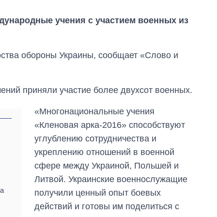
дународные учения с участием военных из
рства обороны Украины, сообщает «Слово и
чений приняли участие более двухсот военных.
«Многонациональные учения
«Кленовая арка-2016» способствуют
углублению сотрудничества и
укреплению отношений в военной
Дефицит памяти:
сфере между Украиной, Польшей и
как вырос спрос
Литвой. Украинские военнослужащие
на чипы за
на
получили ценный опыт боевых
последние годы и
что прогнозируют
действий и готовы им поделиться с
на 2027-й