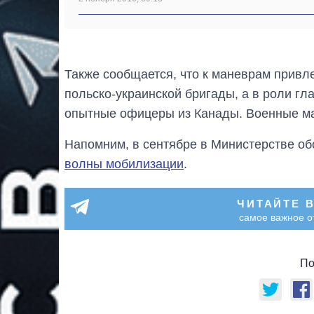
Также сообщается, что к маневрам привл
польско-украинской бригады, а в роли г
опытные офицеры из Канады. Военные ма
Напомним, в сентябре в Министерстве об
волны мобилизации
.
ЧИТАЙТЕ 
самое важное о
По