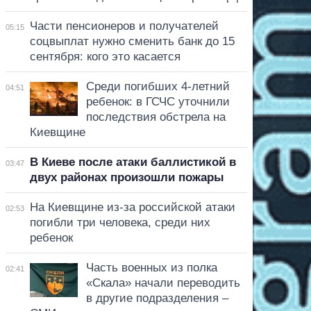
Части пенсионеров и получателей
05:15
соцвыплат нужно сменить банк до 15
сентября: кого это касается
Среди погибших 4-летний
04:51
ребенок: в ГСЧС уточнили
последствия обстрела на
Киевщине
В Киеве после атаки баллистикой в
03:47
двух районах произошли пожары
На Киевщине из-за российской атаки
02:53
погибли три человека, среди них
ребенок
Часть военных из полка
02:41
«Скала» начали переводить
в другие подразделения –