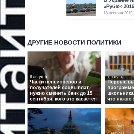
В Украине н
«Рубеж-201
18 октября 2016,
ДРУГИЕ НОВОСТИ ПОЛИТИКИ
8 августа
7 августа
Части пенсионеров и
Первые вы
получателей соцвыплат
программе
нужно сменить банк до 15
школьника
сентября: кого это касается
что нужно 
8 августа