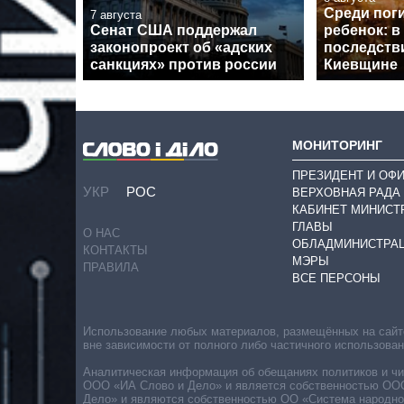
Среди пог
7 августа
Сенат США поддержал
ребенок: в
законопроект об «адских
последств
санкциях» против россии
Киевщине
МОНИТОРИНГ
ПРЕЗИДЕНТ И ОФ
УКР
РОС
ВЕРХОВНАЯ РАДА
КАБИНЕТ МИНИСТ
ГЛАВЫ
О НАС
ОБЛАДМИНИСТРА
КОНТАКТЫ
МЭРЫ
ПРАВИЛА
ВСЕ ПЕРСОНЫ
Использование любых материалов, размещённых на сайте,
вне зависимости от полного либо частичного использова
Аналитическая информация об обещаниях политиков и чин
ООО «ИА Слово и Дело» и является собственностью ООО 
Дело» и являются собственностью ОО «Система народног