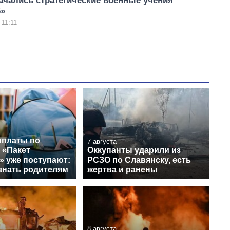
ачались стратегические военные учения
6»
 11:11
платы по
7 августа
 «Пакет
Оккупанты ударили из
» уже поступают:
РСЗО по Славянску, есть
знать родителям
жертва и ранены
8 августа