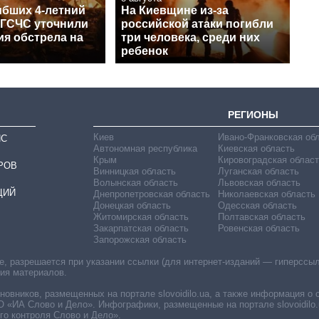
ибших 4-летний
На Киевщине из-за
 ГСЧС уточнили
российской атаки погибли
ия обстрела на
три человека, среди них
ребенок
РЕГИОНЫ
Киев
Ивано-Франковская об
ИС
Автономная республика
Киевская область
Крым
Кировоградская област
РОВ
Винницкая область
Луганская область
Волынская область
Львовская область
ЦИЙ
Днепропетровская область
Николаевская область
Донецкая область
Одесская область
Житомирская область
Полтавская область
Закарпатская область
Ровенская область
Запорожская область
 разрешается при указании ссылки (для интернет-изданий — гиперссылки
ния материалов.
овников, размещенных на портале slovoidilo.ua, а также информация о 
«ИА Слово и Дело». Инфографики, размещенные на портале slovoidilo.
о контроля Слово и Дело».