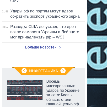
СМИ
Удары рф по портам могут вдвое
01:59
сократить экспорт украинского зерна
Разведка США допускает, что дрон
00:57
возле самолета Украины в Лейпциге
мог принадлежать рф – WSJ
Больше новостей
ИНФОГРАФИКА
Восемь
массированных
ударов по Украине
за лето: Киев и
область стали
главной целью рф