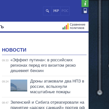
УКР
РОС
Сравнение
ТЬ
политиков
СТРАЦИЙ
МЭРЫ
ВСЕ ПЕРСОНЫ
НОВОСТИ
«Эффект путина»: в российских
09:33
регионах перед его визитом резко
дешевеет бензин
Дроны атаковали два НПЗ в
09:24
россии, вспыхнули
масштабные пожары
Зеленский и Сибига отреагировали на
08:47
принятие «адских санкций» против рф