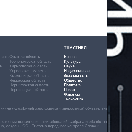
ТЕМАТИКИ
ласть
Сумская область
Бизнес
Тернопольская область
Культура
ь
Харьковская область
Наука
Херсонская область
Национальная
Хмельницкая область
безопасность
Черкасская область
Общество
Черниговская область
Политика
Черновицкая область
Право
Финансы
Экономика
) на www.slovoidilo.ua. Ссылка (гиперссылка) обязательна
состоянии выполнения этих обещаний, собрана и обработана
ua, созданы ОО «Система народного контроля Слово и