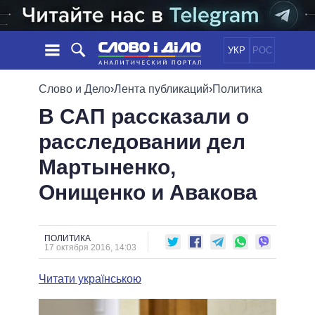
УКР
РОС
НОВОСТИ
Слово и Дело
›
Лента публикаций
›
Политика
В САП рассказали о
ОБЕЩАНИЯ
ЛЕНТА
ПОЛИТИКА
расследовании дел
СОБЫТИЯ
ЭКОНОМИКА
ПОЛИТИКИ
Мартыненко,
СТАТЬИ
ОБЩЕСТВО
ИНФОГРАФИКА
МНЕНИЯ
МИР
ВСЕ ПОЛИТИКИ
Онищенко и Авакова
ОБЗОРЫ
ПРЕЗИДЕНТ И ОФИС
ВИДЕО
ДАЙДЖЕСТЫ
ВЕРХОВНАЯ РАДА
ПОЛИТИКА
ПОДДЕРЖАТЬ
КАБИНЕТ МИНИСТРОВ
17 октября 2016, 14:03
ГЛАВЫ ОБЛАДМИНИСТРАЦИЙ
СРАВНЕНИЕ ПОЛИТИКОВ
Читати українською
МЭРЫ
ВСЕ ПЕРСОНЫ