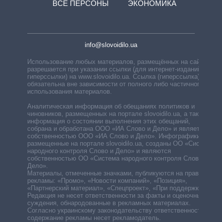
ВСЕ ПЕРСОНЫ
ЭКОНОМИКА
info@slovoidilo.ua
Использование любых материалов, размещённых на сайте,
разрешается при указании ссылки (для интернет-изданий —
гиперссылки) на www.slovoidilo.ua. Ссылка (гиперссылка)
обязательна вне зависимости от полного либо частичного
использования материалов.
Аналитическая информация об обещаниях политиков и
чиновников, размещенных на портале slovoidilo.ua, а также
информация о состоянии выполнения этих обещаний,
собрана и обработана ООО «ИА Слово и Дело» и является
собственностью ООО «ИА Слово и Дело». Инфографики,
размещенные на портале slovoidilo.ua, созданы ОО «Система
народного контроля Слово и Дело» и являются
собственностью ОО «Система народного контроля Слово и
Дело».
Материалы, отмеченные значками, публикуются на правах
рекламы: «Промо», «Новости компаний», «Позиция»,
«Партнерский материал», «Спецпроект», «При поддержке».
Редакция не несет ответственности за факты и оценочные
суждения, обнародованные в рекламных материалах.
Согласно украинскому законодательству ответственность за
содержание рекламы несет рекламодатель.