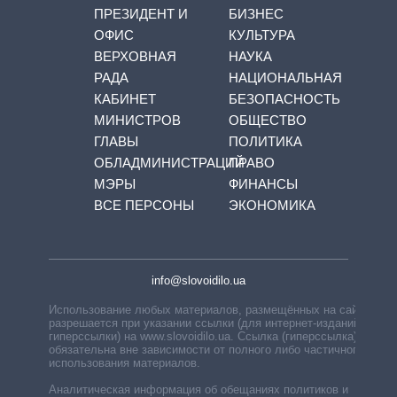
ПРЕЗИДЕНТ И
БИЗНЕС
ОФИС
КУЛЬТУРА
ВЕРХОВНАЯ
НАУКА
РАДА
НАЦИОНАЛЬНАЯ
КАБИНЕТ
БЕЗОПАСНОСТЬ
МИНИСТРОВ
ОБЩЕСТВО
ГЛАВЫ
ПОЛИТИКА
ОБЛАДМИНИСТРАЦИЙ
ПРАВО
МЭРЫ
ФИНАНСЫ
ВСЕ ПЕРСОНЫ
ЭКОНОМИКА
info@slovoidilo.ua
Использование любых материалов, размещённых на сайте,
разрешается при указании ссылки (для интернет-изданий —
гиперссылки) на www.slovoidilo.ua. Ссылка (гиперссылка)
обязательна вне зависимости от полного либо частичного
использования материалов.
Аналитическая информация об обещаниях политиков и