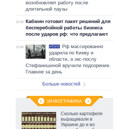
возобновляет работу после
длительной паузы
Кабмин готовит пакет решений для
23:45
бесперебойной работы бизнеса
после ударов рф: что предлагают
Рф массированно
ИТОГИ
23:00
ударила по Киеву и
области, а экс-послу
Стефанишиной вручили подозрение.
Главное за день
Больше новостей
ИНФОГРАФИКА
Сколько картофеля
о
выращивали в
Украине до и во