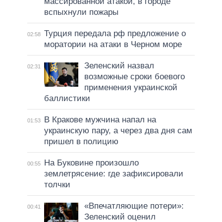
массированной атакой, в городе
вспыхнули пожары
Турция передала рф предложение о
02:58
моратории на атаки в Черном море
Зеленский назвал
02:31
возможные сроки боевого
применения украинской
баллистики
В Кракове мужчина напал на
01:53
украинскую пару, а через два дня сам
пришел в полицию
На Буковине произошло
00:55
землетрясение: где зафиксировали
толчки
«Впечатляющие потери»:
00:41
Зеленский оценил