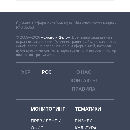
Субъект в сфере онлайн-медиа. Идентификатор медиа –
R40-05063
© 2009—2026
«Слово и Дело»
.
Все права защищены и
охраняются законом. Администрация сайта оставляет за
собой право не соглашаться с информацией, которая
публикуется на сайте, владельцами или авторами которой
являются третьи лица.
УКР
РОС
О НАС
КОНТАКТЫ
ПРАВИЛА
МОНИТОРИНГ
ТЕМАТИКИ
ПРЕЗИДЕНТ И
БИЗНЕС
ОФИС
КУЛЬТУРА