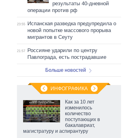
результаты 40-дневной
операции против рф
Испанская разведка предупредила о
23:55
новой попытке массового прорыва
мигрантов в Сеуту
Россияне ударили по центру
21:57
Павлограда, есть пострадавшие
Больше новостей
ИНФОГРАФИКА
Как за 10 лет
изменилось
количество
ет
поступающих в
бакалавриат,
магистратуру и аспирантуру