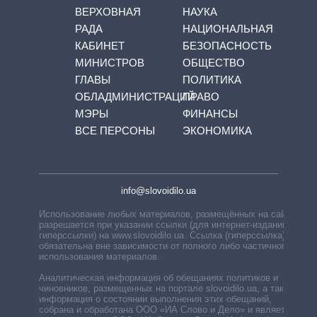
ВЕРХОВНАЯ
НАУКА
РАДА
НАЦИОНАЛЬНАЯ
КАБИНЕТ
БЕЗОПАСНОСТЬ
МИНИСТРОВ
ОБЩЕСТВО
ГЛАВЫ
ПОЛИТИКА
ОБЛАДМИНИСТРАЦИЙ
ПРАВО
МЭРЫ
ФИНАНСЫ
ВСЕ ПЕРСОНЫ
ЭКОНОМИКА
info@slovoidilo.ua
Использование любых материалов, размещённых на сайте,
разрешается при указании ссылки (для интернет-изданий —
гиперссылки) на www.slovoidilo.ua. Ссылка (гиперссылка)
обязательна вне зависимости от полного либо частичного
использования материалов.
Аналитическая информация об обещаниях политиков и
чиновников, размещенных на портале slovoidilo.ua, а также
информация о состоянии выполнения этих обещаний,
собрана и обработана ООО «ИА Слово и Дело» и является