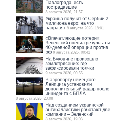
Павлограда, есть
пострадавшие
8 августа 2026, 21:57
Украина получит от Сербии 2
миллиона евро: на что
направят
8 августа 2026, 18:01
«Впечатляющие потери»:
Зеленский оценил результаты
40-дневной операции против
рф
9 августа 2026, 00:41
На Буковине произошло
землетрясение: где
зафиксировали толчки
9 августа 2026, 00:55
В аэропорту немецкого
Лейпцига установили
дополнительный радар после
инцидента с БПЛА
8 августа 2026, 20:08
Над созданием украинской
антибаллистики работают две
компании – Зеленский
8 августа 2026, 19:03