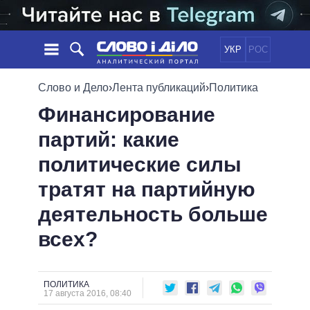
УКР
РОС
НОВОСТИ
Слово и Дело
›
Лента публикаций
›
Политика
Финансирование
ОБЕЩАНИЯ
ЛЕНТА
ПОЛИТИКА
партий: какие
СОБЫТИЯ
ЭКОНОМИКА
ПОЛИТИКИ
политические силы
СТАТЬИ
ОБЩЕСТВО
ИНФОГРАФИКА
МНЕНИЯ
МИР
ВСЕ ПОЛИТИКИ
тратят на партийную
ОБЗОРЫ
ПРЕЗИДЕНТ И ОФИС
деятельность больше
ВИДЕО
ДАЙДЖЕСТЫ
ВЕРХОВНАЯ РАДА
всех?
ПОДДЕРЖАТЬ
КАБИНЕТ МИНИСТРОВ
ГЛАВЫ ОБЛАДМИНИСТРАЦИЙ
СРАВНЕНИЕ ПОЛИТИКОВ
МЭРЫ
ПОЛИТИКА
17 августа 2016, 08:40
ВСЕ ПЕРСОНЫ