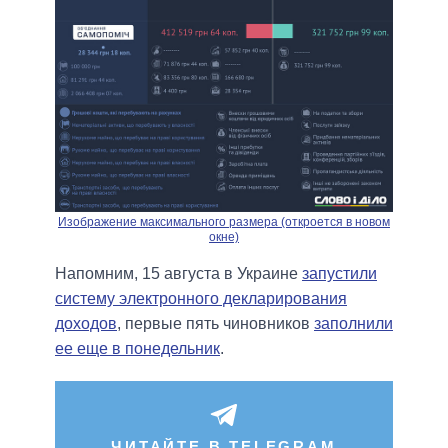
Изображение максимального размера (откроется в новом
окне)
Напомним, 15 августа в Украине
запустили
систему электронного декларирования
доходов
, первые пять чиновников
заполнили
ее еще в понедельник
.
ЧИТАЙТЕ В TELEGRAM