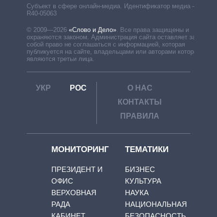
Субъект в сфере онлайн-медиа. Идентификатор медиа –
R40-05063
© 2009—2026
«Слово и Дело»
.
Все права защищены и
охраняются законом. Администрация сайта оставляет за
собой право не соглашаться с информацией, которая
публикуется на сайте, владельцами или авторами которой
являются третьи лица.
УКР
РОС
О НАС
КОНТАКТЫ
ПРАВИЛА
МОНИТОРИНГ
ТЕМАТИКИ
ПРЕЗИДЕНТ И
БИЗНЕС
ОФИС
КУЛЬТУРА
ВЕРХОВНАЯ
НАУКА
РАДА
НАЦИОНАЛЬНАЯ
КАБИНЕТ
БЕЗОПАСНОСТЬ