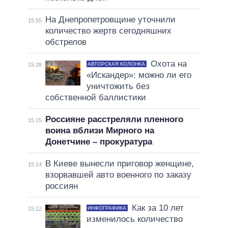
На Днепропетровщине уточнили
15:55
количество жертв сегодняшних
обстрелов
Охота на
АВТОРСКАЯ КОЛОНКА
15:28
«Искандер»: можно ли его
уничтожить без
собственной баллистики
Россияне расстреляли пленного
15:15
воина вблизи Мирного на
Донетчине – прокуратура
В Киеве вынесли приговор женщине,
15:14
взорвавшей авто военного по заказу
россиян
Как за 10 лет
ИНФОГРАФИКА
15:12
изменилось количество