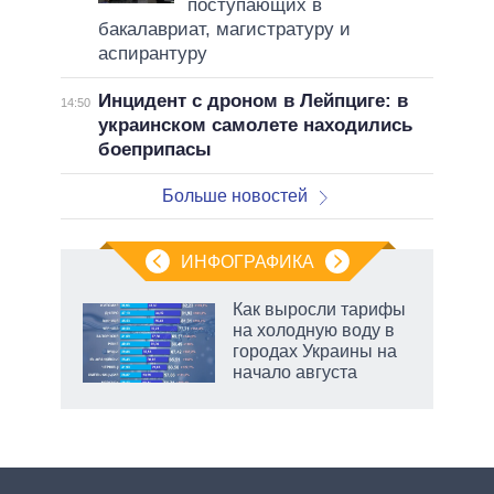
поступающих в
бакалавриат, магистратуру и
аспирантуру
Инцидент с дроном в Лейпциге: в
14:50
украинском самолете находились
боеприпасы
Больше новостей
ИНФОГРАФИКА
Как выросли тарифы
о
на холодную воду в
городах Украины на
начало августа
ic
рф