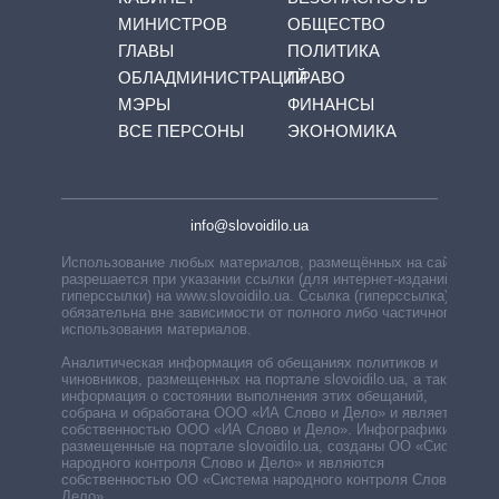
МИНИСТРОВ
ОБЩЕСТВО
ГЛАВЫ
ПОЛИТИКА
ОБЛАДМИНИСТРАЦИЙ
ПРАВО
МЭРЫ
ФИНАНСЫ
ВСЕ ПЕРСОНЫ
ЭКОНОМИКА
info@slovoidilo.ua
Использование любых материалов, размещённых на сайте,
разрешается при указании ссылки (для интернет-изданий —
гиперссылки) на www.slovoidilo.ua. Ссылка (гиперссылка)
обязательна вне зависимости от полного либо частичного
использования материалов.
Аналитическая информация об обещаниях политиков и
чиновников, размещенных на портале slovoidilo.ua, а также
информация о состоянии выполнения этих обещаний,
собрана и обработана ООО «ИА Слово и Дело» и является
собственностью ООО «ИА Слово и Дело». Инфографики,
размещенные на портале slovoidilo.ua, созданы ОО «Система
народного контроля Слово и Дело» и являются
собственностью ОО «Система народного контроля Слово и
Дело».