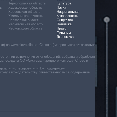
Тернопольская область
Культура
ь
Харьковская область
Наука
Херсонская область
Национальная
Хмельницкая область
безопасность
Черкасская область
Общество
Черниговская область
Политика
Черновицкая область
Право
Финансы
Экономика
) на www.slovoidilo.ua. Ссылка (гиперссылка) обязательна
состоянии выполнения этих обещаний, собрана и обработана
ua, созданы ОО «Система народного контроля Слово и
ериал», «Спецпроект», «При поддержке».
скому законодательству ответственность за содержание