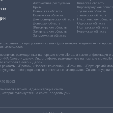
Автономная республика
Киевская область
Крым
Кировоградская област
РОВ
Винницкая область
Луганская область
Волынская область
Львовская область
ЦИЙ
Днепропетровская область
Николаевская область
Донецкая область
Одесская область
Житомирская область
Полтавская область
Закарпатская область
Ровенская область
Запорожская область
 разрешается при указании ссылки (для интернет-изданий — гиперссылки
ния материалов.
овников, размещенных на портале slovoidilo.ua, а также информация о 
«ИА Слово и Дело». Инфографики, размещенные на портале slovoidilo.
о контроля Слово и Дело».
х рекламы: «Промо», «Новости компаний», «Позиция», «Партнерский мат
е суждения, обнародованные в рекламных материалах. Согласно украин
R40-05063
раняются законом. Администрация сайта
, которая публикуется на сайте, владельцами