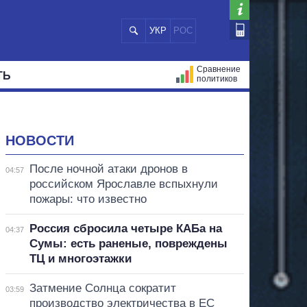
УКР
РОС
Сравнение
ТЬ
политиков
СТРАЦИЙ
МЭРЫ
ВСЕ ПЕРСОНЫ
НОВОСТИ
После ночной атаки дронов в
04:57
российском Ярославле вспыхнули
пожары: что известно
Россия сбросила четыре КАБа на
04:37
Сумы: есть раненые, повреждены
ТЦ и многоэтажки
Затмение Солнца сократит
03:59
производство электричества в ЕС