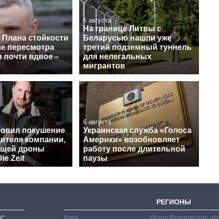
6 августа
На границе Литвы с
 Плана стойкости
Беларусью нашли уже
ле пересмотра
третий подземный туннель
 почти вдвое –
для нелегальных
мигрантов
6 августа
товил покушение
Украинская служба «Голоса
дителя компании,
Америки» возобновляет
ющей дроны
работу после длительной
ie Zeit
паузы
РЕГИОНЫ
Киев
Ивано-Франковская об
ИС