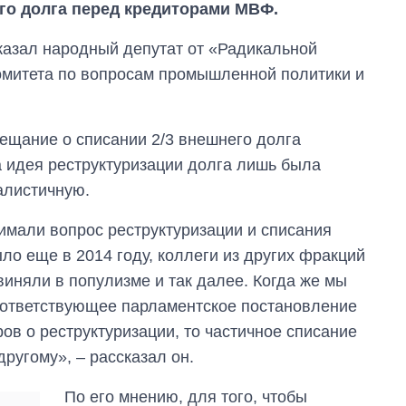
го долга перед кредиторами МВФ.
казал народный депутат от «Радикальной
омитета по вопросам промышленной политики и
бещание о списании 2/3 внешнего долга
а идея реструктуризации долга лишь была
алистичную.
имали вопрос реструктуризации и списания
ыло еще в 2014 году, коллеги из других фракций
виняли в популизме и так далее. Когда же мы
оответствующее парламентское постановление
ов о реструктуризации, то частичное списание
ругому», – рассказал он.
Как сократилось
количество
По его мнению, для того, чтобы
медучреждений в