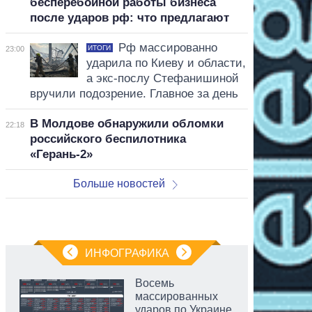
бесперебойной работы бизнеса
после ударов рф: что предлагают
Рф массированно
ИТОГИ
23:00
ударила по Киеву и области,
а экс-послу Стефанишиной
вручили подозрение. Главное за день
В Молдове обнаружили обломки
22:18
российского беспилотника
«Герань-2»
Больше новостей
ИНФОГРАФИКА
Восемь
массированных
ударов по Украине