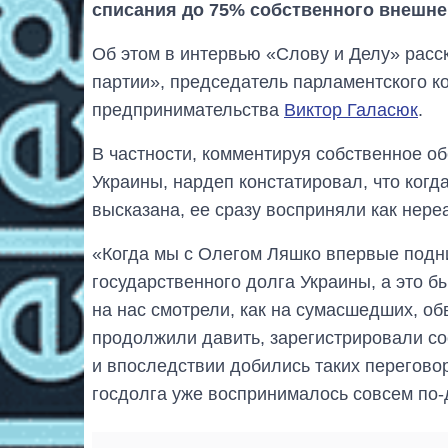
списания до 75% собственного внешне
Об этом в интервью «Слову и Делу» расс
партии», председатель парламентского к
предпринимательства
Виктор Галасюк
.
В частности, комментируя собственное о
Украины, нардеп констатировал, что когд
высказана, ее сразу восприняли как нере
«Когда мы с Олегом Ляшко впервые подн
государственного долга Украины, а это б
на нас смотрели, как на сумасшедших, об
продолжили давить, зарегистрировали с
и впоследствии добились таких переговор
госдолга уже воспринималось совсем по-д