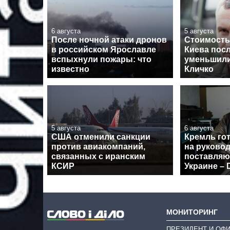
6 августа
5 августа
После ночной атаки дронов
Стоимость
в российском Ярославле
Киева пос
вспыхнули пожары: что
уменьшили
известно
Кличко
5 августа
6 августа
США отменили санкции
Кремль го
против авиакомпаний,
на руково
связанных с иранским
поставля
КСИР
Украине – D
МОНИТОРИНГ
ПРЕЗИДЕНТ И ОФ