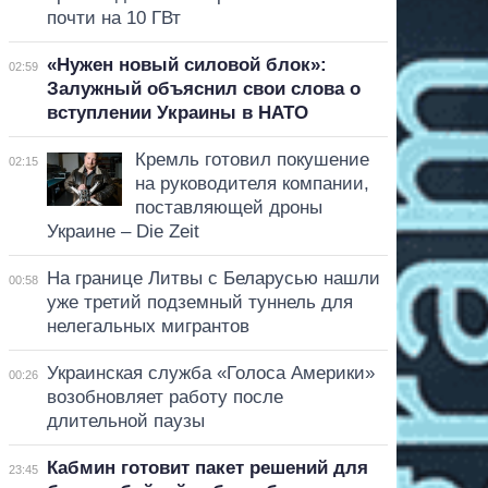
почти на 10 ГВт
«Нужен новый силовой блок»:
02:59
Залужный объяснил свои слова о
вступлении Украины в НАТО
Кремль готовил покушение
02:15
на руководителя компании,
поставляющей дроны
Украине – Die Zeit
На границе Литвы с Беларусью нашли
00:58
уже третий подземный туннель для
нелегальных мигрантов
Украинская служба «Голоса Америки»
00:26
возобновляет работу после
длительной паузы
Кабмин готовит пакет решений для
23:45