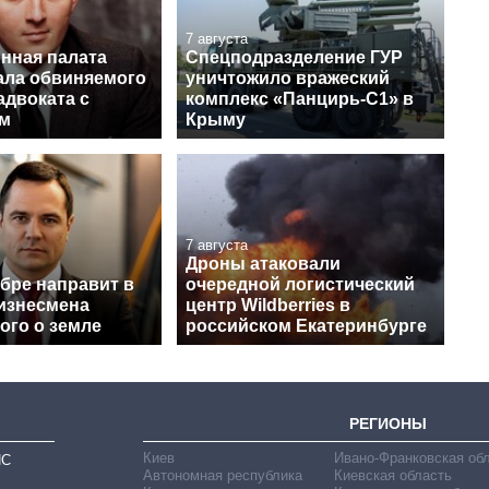
7 августа
нная палата
Спецподразделение ГУР
ла обвиняемого
уничтожило вражеский
адвоката с
комплекс «Панцирь-С1» в
ом
Крыму
7 августа
Дроны атаковали
бре направит в
очередной логистический
бизнесмена
центр Wildberries в
ого о земле
российском Екатеринбурге
РЕГИОНЫ
Киев
Ивано-Франковская об
ИС
Автономная республика
Киевская область