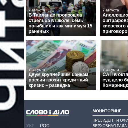
7 августа
7 августа
В Таиланде произошла
Апелляцио
стрельба в школе, семь
оштрафова
погибших и как минимум 15
киевского 
раненых
приговор
7 августа
7 августа
Двум крупнейшим банкам
САП в октя
россии грозит кредитный
суд дело 
кризис – разведка
Комарницк
МОНИТОРИНГ
ПРЕЗИДЕНТ И ОФ
УКР
РОС
ВЕРХОВНАЯ РАДА