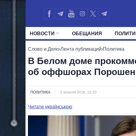
НОВОСТИ
ОБЕЩАНИЯ
ПОЛИТИ
ВСЕ ПОЛИТИКИ
ПРЕЗИДЕНТ И ОФ
Слово и Дело
›
Лента публикаций
›
Политика
В Белом доме проком
об оффшорах Порошен
ПОЛИТИКА
5 апреля 2016, 10:20
Читати українською