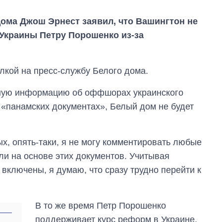
ома Джош Эрнест заявил, что Вашингтон не
 Украины Петру Порошенко из-за
лкой на пресс-службу Белого дома.
нную информацию об оффшорах украинского
 «панамских документах», Белый дом не будет
ых, опять-таки, я не могу комментировать любые
ли на основе этих документов. Учитывая
включены, я думаю, что сразу трудно перейти к
Как за 10 лет
изменилось
количество
В то же время Петр Порошенко
поступающих в
бакалавриат,
поддерживает курс реформ в Украине,