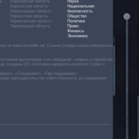
ь
Харьковская область
Наука
Херсонская область
Национальная
Хмельницкая область
безопасность
Черкасская область
Общество
Черниговская область
Политика
Черновицкая область
Право
Финансы
Экономика
) на www.slovoidilo.ua. Ссылка (гиперссылка) обязательна
состоянии выполнения этих обещаний, собрана и обработана
ua, созданы ОО «Система народного контроля Слово и
ериал», «Спецпроект», «При поддержке».
скому законодательству ответственность за содержание