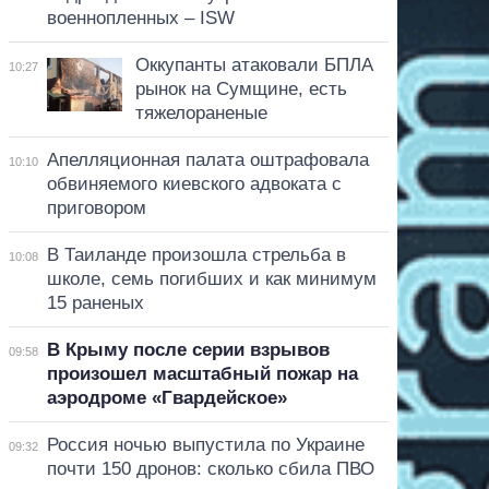
военнопленных – ISW
Оккупанты атаковали БПЛА
10:27
рынок на Сумщине, есть
тяжелораненые
Апелляционная палата оштрафовала
10:10
обвиняемого киевского адвоката с
приговором
В Таиланде произошла стрельба в
10:08
школе, семь погибших и как минимум
15 раненых
В Крыму после серии взрывов
09:58
произошел масштабный пожар на
аэродроме «Гвардейское»
Россия ночью выпустила по Украине
09:32
почти 150 дронов: сколько сбила ПВО