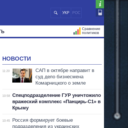
УКР
РОС
Сравнение
ТЬ
политиков
СТРАЦИЙ
МЭРЫ
ВСЕ ПЕРСОНЫ
НОВОСТИ
САП в октябре направит в
11:20
суд дело бизнесмена
Комарницкого о земле
Спецподразделение ГУР уничтожило
10:58
вражеский комплекс «Панцирь-С1» в
Крыму
Россия формирует боевые
10:45
подразделения из украинских