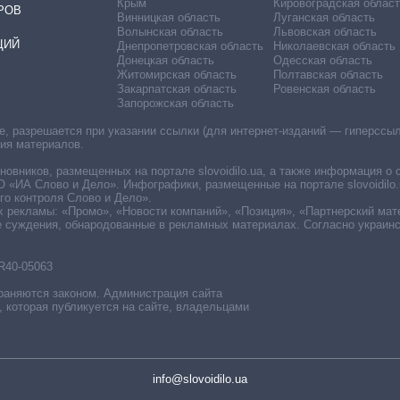
Крым
Кировоградская област
РОВ
Винницкая область
Луганская область
Волынская область
Львовская область
ЦИЙ
Днепропетровская область
Николаевская область
Донецкая область
Одесская область
Житомирская область
Полтавская область
Закарпатская область
Ровенская область
Запорожская область
 разрешается при указании ссылки (для интернет-изданий — гиперссылки
ния материалов.
овников, размещенных на портале slovoidilo.ua, а также информация о 
«ИА Слово и Дело». Инфографики, размещенные на портале slovoidilo.
о контроля Слово и Дело».
х рекламы: «Промо», «Новости компаний», «Позиция», «Партнерский мат
е суждения, обнародованные в рекламных материалах. Согласно украин
R40-05063
раняются законом. Администрация сайта
, которая публикуется на сайте, владельцами
info@slovoidilo.ua