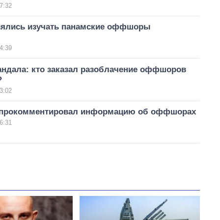
7:32
зялись изучать панамские оффшоры
4:39
андала: кто заказал разоблачение оффшоров
?
3:02
прокомментировал информацию об оффшорах
6:31