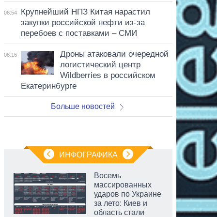
Крупнейший НПЗ Китая нарастил
08:54
закупки российской нефти из-за
перебоев с поставками – СМИ
Дроны атаковали очередной
08:16
логистический центр
Wildberries в российском
Екатеринбурге
Больше новостей
ИНФОГРАФИКА
Восемь
массированных
ударов по Украине
за лето: Киев и
область стали