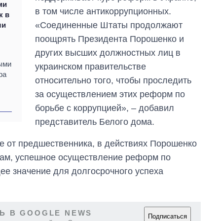
ми
магистратуру и
в том числе антикоррупционных.
аспирантуру
к в
«Соединенные Штаты продолжают
ли
поощрять Президента Порошенко и
других высших должностных лиц в
ными
украинском правительстве
ра
относительно того, чтобы проследить
за осуществлением этих реформ по
борьбе с коррупцией», – добавил
представитель Белого дома.
чие от предшественника, в действиях Порошенко
вам, успешное осуществление реформ по
ее значение для долгосрочного успеха
Ь В GOOGLE NEWS
Подписаться