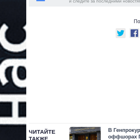
и следите за последними новостя
По
В Генпрокур
ЧИТАЙТЕ
оффшорах 
ТАКЖЕ