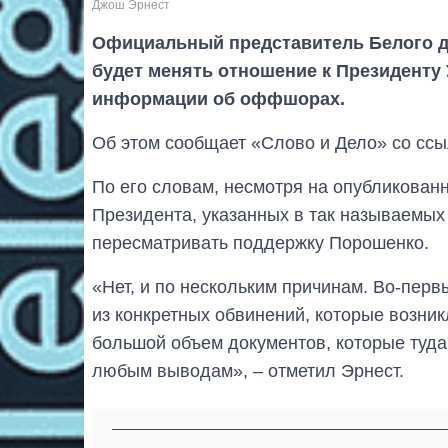
Джош Эрнест
Официальный представитель Белого д
будет менять отношение к Президенту
информации об оффшорах.
Об этом сообщает «Слово и Дело» со ссы
По его словам, несмотря на опубликова
Президента, указанных в так называемых
пересматривать поддержку Порошенко.
«Нет, и по нескольким причинам. Во-перв
из конкретных обвинений, которые возник
большой объем документов, которые туда 
любым выводам», – отметил Эрнест.