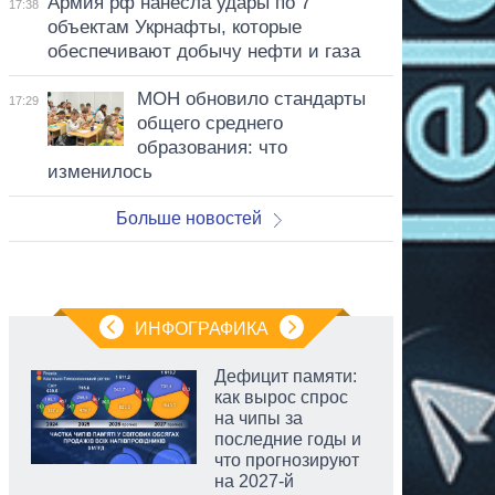
Армия рф нанесла удары по 7
17:38
объектам Укрнафты, которые
обеспечивают добычу нефти и газа
МОН обновило стандарты
17:29
общего среднего
образования: что
изменилось
Больше новостей
ИНФОГРАФИКА
Дефицит памяти:
как вырос спрос
на чипы за
последние годы и
что прогнозируют
на 2027-й