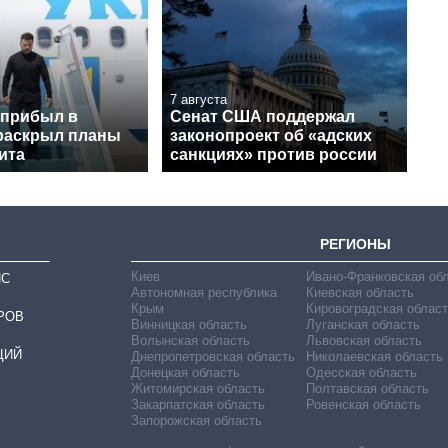
7 августа
 прибыл в
Сенат США поддержал
раскрыл планы
законопроект об «адских
ита
санкциях» против россии
РЕГИОНЫ
Киев
Ивано-Франковская об
ИС
Автономная республика
Киевская область
Крым
Кировоградская област
РОВ
Винницкая область
Луганская область
Волынская область
Львовская область
ЦИЙ
Днепропетровская область
Николаевская область
Донецкая область
Одесская область
Житомирская область
Полтавская область
Закарпатская область
Ровенская область
Запорожская область