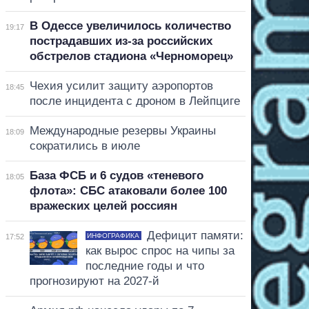
В Одессе увеличилось количество
19:17
пострадавших из-за российских
обстрелов стадиона «Черноморец»
Чехия усилит защиту аэропортов
18:45
после инцидента с дроном в Лейпциге
Международные резервы Украины
18:09
сократились в июле
База ФСБ и 6 судов «теневого
18:05
флота»: СБС атаковали более 100
вражеских целей россиян
Дефицит памяти:
ИНФОГРАФИКА
17:52
как вырос спрос на чипы за
последние годы и что
прогнозируют на 2027-й