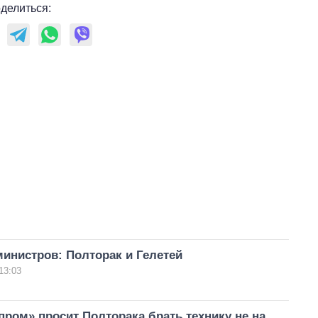
делиться:
инистров: Полторак и Гелетей
13:03
ром» просит Полторака брать технику не на