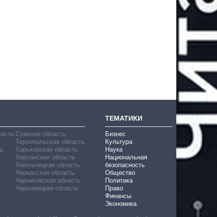
ТЕМАТИКИ
ласть
Сумская область
Бизнес
Тернопольская область
Культура
ь
Харьковская область
Наука
Херсонская область
Национальная
Хмельницкая область
безопасность
Черкасская область
Общество
Черниговская область
Политика
Черновицкая область
Право
Финансы
Экономика