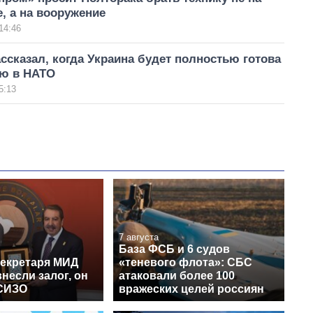
, а на вооружение
14:46
ссказал, когда Украина будет полностью готова
ию в НАТО
5:13
7 августа
База ФСБ и 6 судов
секретаря МИД
«теневого флота»: СБС
несли залог, он
атаковали более 100
СИЗО
вражеских целей россиян