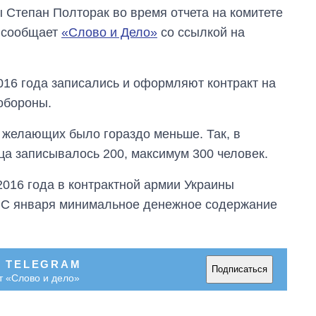
 Степан Полторак во время отчета на комитете
, сообщает
«Слово и Дело»
со ссылкой на
016 года записались и оформляют контракт на
обороны.
 желающих было гораздо меньше. Так, в
ца записывалось 200, максимум 300 человек.
2016 года в контрактной армии Украины
. С января минимальное денежное содержание
Восемь
массированных
В TELEGRAM
ударов по Украине
Подписаться
т «Слово и дело»
за лето: Киев и
область стали
главной целью рф