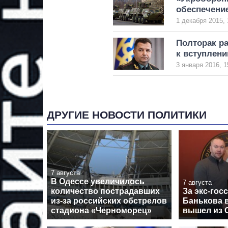
обеспечение
1 декабря 2015, 
Полторак ра
к вступлен
3 января 2016, 1
ДРУГИЕ НОВОСТИ ПОЛИТИКИ
7 августа
В Одессе увеличилось
7 августа
количество пострадавших
За экс-гос
из-за российских обстрелов
Банькова в
стадиона «Черноморец»
вышел из 