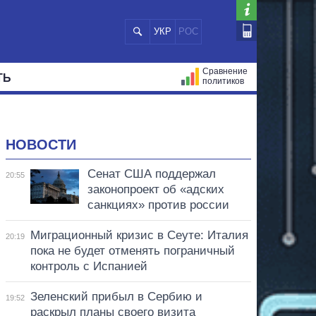
УКР
РОС
Сравнение
ТЬ
политиков
СТРАЦИЙ
МЭРЫ
ВСЕ ПЕРСОНЫ
НОВОСТИ
Сенат США поддержал
20:55
законопроект об «адских
санкциях» против россии
Миграционный кризис в Сеуте: Италия
20:19
пока не будет отменять пограничный
контроль с Испанией
Зеленский прибыл в Сербию и
19:52
раскрыл планы своего визита