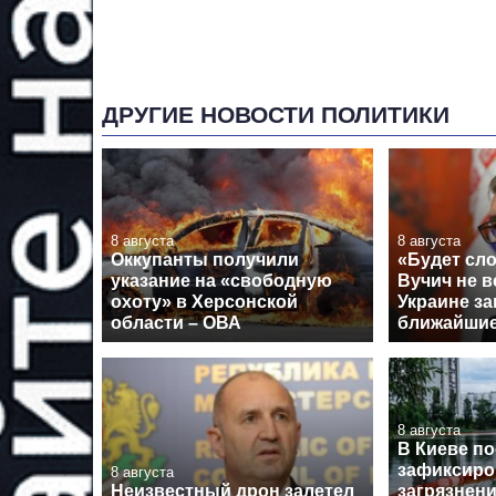
ДРУГИЕ НОВОСТИ ПОЛИТИКИ
8 августа
8 августа
Оккупанты получили
«Будет сло
указание на «свободную
Вучич не в
охоту» в Херсонской
Украине за
области – ОВА
ближайши
8 августа
В Киеве по
зафиксиро
8 августа
Неизвестный дрон залетел
загрязнени