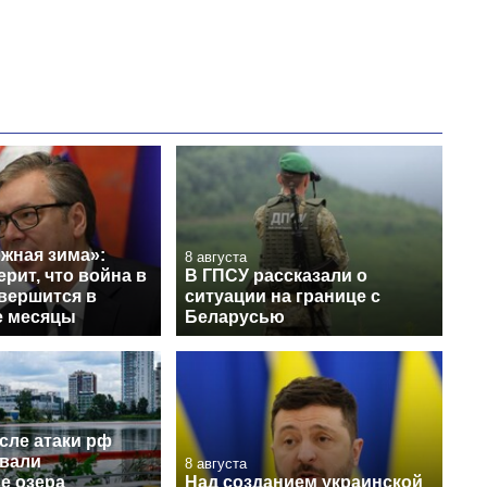
жная зима»:
8 августа
ерит, что война в
В ГПСУ рассказали о
вершится в
ситуации на границе с
е месяцы
Беларусью
сле атаки рф
вали
8 августа
е озера
Над созданием украинской