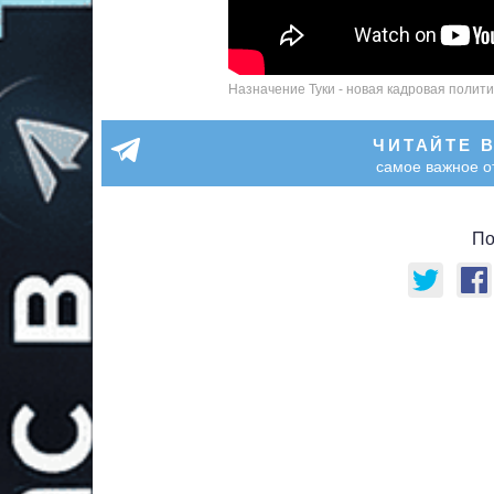
Назначение Туки - новая кадровая полит
ЧИТАЙТЕ 
самое важное о
По