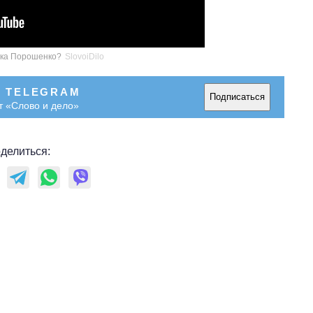
ика Порошенко?
SlovoiDilo
В TELEGRAM
Подписаться
т «Слово и дело»
делиться:
Как за 10 лет
изменилось
количество
поступающих в
бакалавриат,
магистратуру и
аспирантуру