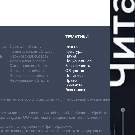
ТЕМАТИКИ
ласть
Сумская область
Бизнес
Тернопольская область
Культура
ь
Харьковская область
Наука
Херсонская область
Национальная
Хмельницкая область
безопасность
Черкасская область
Общество
Черниговская область
Политика
Черновицкая область
Право
Финансы
Экономика
) на www.slovoidilo.ua. Ссылка (гиперссылка) обязательна
состоянии выполнения этих обещаний, собрана и обработана
ua, созданы ОО «Система народного контроля Слово и
ериал», «Спецпроект», «При поддержке».
скому законодательству ответственность за содержание