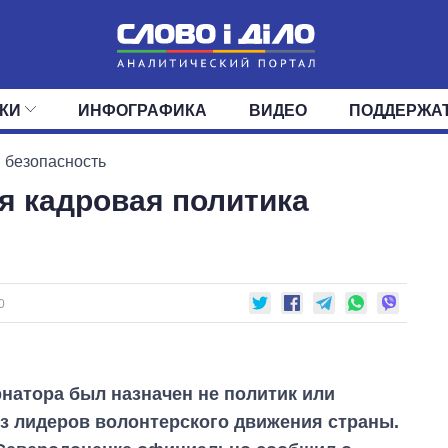
КИ
ИНФОГРАФИКА
ВИДЕО
ПОДДЕРЖА
ИС
ЛЕНТА
ВЕРХОВНАЯ РАДА
СОБЫТИЯ
СТАТЬИ
КАБИНЕТ МИНИСТРОВ
МНЕНИЯ
ОБЗОРЫ
ГЛАВЫ ОБЛАДМИНИ
ДАЙДЖЕСТЫ
 безопасность
ая кадровая политика
ПОЛИТИКА
ДЕПУТАТЫ
ЭКОНОМИКА
КОМИТЕТЫ
ФРАКЦИИ
ОБЩЕСТВО
ОКРУГА
МИР
0
натора был назначен не политик или
з лидеров волонтерского движения страны.