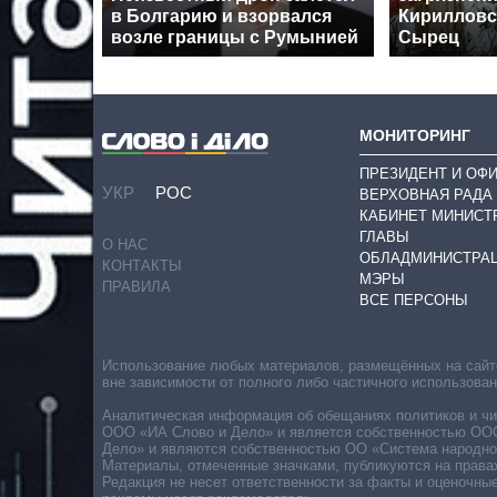
в Болгарию и взорвался
Кирилловс
возле границы с Румынией
Сырец
МОНИТОРИНГ
ПРЕЗИДЕНТ И ОФ
УКР
РОС
ВЕРХОВНАЯ РАДА
КАБИНЕТ МИНИСТ
ГЛАВЫ
О НАС
ОБЛАДМИНИСТРА
КОНТАКТЫ
МЭРЫ
ПРАВИЛА
ВСЕ ПЕРСОНЫ
Использование любых материалов, размещённых на сайте,
вне зависимости от полного либо частичного использова
Аналитическая информация об обещаниях политиков и чин
ООО «ИА Слово и Дело» и является собственностью ООО 
Дело» и являются собственностью ОО «Система народног
Материалы, отмеченные значками, публикуются на права
Редакция не несет ответственности за факты и оценочны