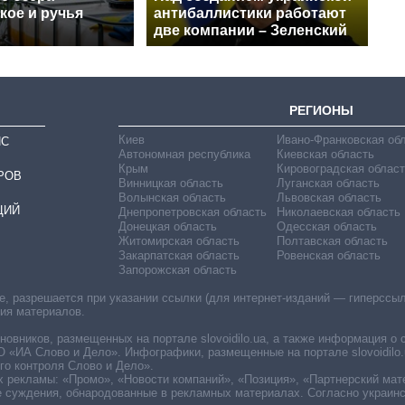
кое и ручья
антибаллистики работают
две компании – Зеленский
РЕГИОНЫ
Киев
Ивано-Франковская об
ИС
Автономная республика
Киевская область
Крым
Кировоградская област
РОВ
Винницкая область
Луганская область
Волынская область
Львовская область
ЦИЙ
Днепропетровская область
Николаевская область
Донецкая область
Одесская область
Житомирская область
Полтавская область
Закарпатская область
Ровенская область
Запорожская область
 разрешается при указании ссылки (для интернет-изданий — гиперссылки
ния материалов.
овников, размещенных на портале slovoidilo.ua, а также информация о 
«ИА Слово и Дело». Инфографики, размещенные на портале slovoidilo.
о контроля Слово и Дело».
х рекламы: «Промо», «Новости компаний», «Позиция», «Партнерский мат
е суждения, обнародованные в рекламных материалах. Согласно украин