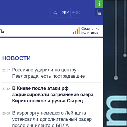
УКР
РОС
Сравнение
ТЬ
политиков
СТРАЦИЙ
МЭРЫ
ВСЕ ПЕРСОНЫ
НОВОСТИ
Россияне ударили по центру
21:57
Павлограда, есть пострадавшие
В Киеве после атаки рф
21:12
зафиксировали загрязнение озера
Кирилловское и ручья Сырец
В аэропорту немецкого Лейпцига
20:08
установили дополнительный радар
после инцидента с БПЛА