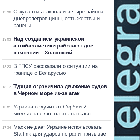
Оккупанты атаковали четыре района
19:36
Днепропетровщины, есть жертвы и
ранены
Над созданием украинской
19:03
антибаллистики работают две
компании – Зеленский
В ГПСУ рассказали о ситуации на
18:23
границе с Беларусью
Турция ограничила движение судов
18:12
в Черном море из-за атак
Украина получит от Сербии 2
18:01
миллиона евро: на что направят
Маск не дает Украине использовать
17:34
Starlink для ударов по рф и призывает