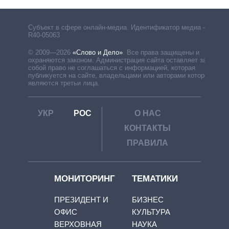
Субъект в сфере онлайн-медиа. Идентификатор медиа –
R40-05063
© 2009—2026
«Слово и Дело»
.
Все права защищены и
охраняются законом. Администрация сайта оставляет за
собой право не соглашаться с информацией, которая
публикуется на сайте, владельцами или авторами которой
являются третьи лица.
УКР
РОС
О НАС
КОНТАКТЫ
ПРАВИЛА
МОНИТОРИНГ
ТЕМАТИКИ
ПРЕЗИДЕНТ И
БИЗНЕС
ОФИС
КУЛЬТУРА
ВЕРХОВНАЯ
НАУКА