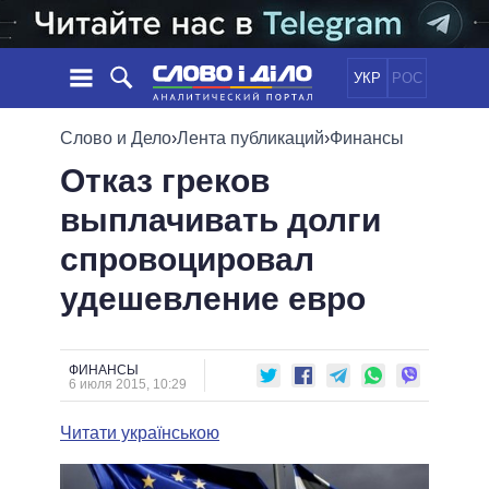
УКР
РОС
НОВОСТИ
Слово и Дело
›
Лента публикаций
›
Финансы
Отказ греков
ОБЕЩАНИЯ
ЛЕНТА
ПОЛИТИКА
выплачивать долги
СОБЫТИЯ
ЭКОНОМИКА
ПОЛИТИКИ
спровоцировал
СТАТЬИ
ОБЩЕСТВО
ИНФОГРАФИКА
МНЕНИЯ
МИР
ВСЕ ПОЛИТИКИ
удешевление евро
ОБЗОРЫ
ПРЕЗИДЕНТ И ОФИС
ВИДЕО
ДАЙДЖЕСТЫ
ВЕРХОВНАЯ РАДА
ФИНАНСЫ
ПОДДЕРЖАТЬ
КАБИНЕТ МИНИСТРОВ
6 июля 2015, 10:29
ГЛАВЫ ОБЛАДМИНИСТРАЦИЙ
СРАВНЕНИЕ ПОЛИТИКОВ
Читати українською
МЭРЫ
ВСЕ ПЕРСОНЫ