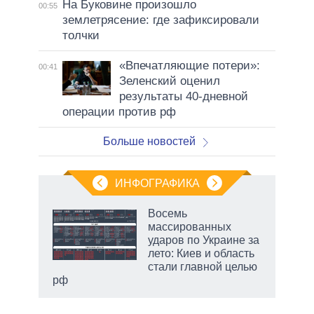
На Буковине произошло
00:55
землетрясение: где зафиксировали
толчки
«Впечатляющие потери»:
00:41
Зеленский оценил
результаты 40-дневной
операции против рф
Больше новостей
ИНФОГРАФИКА
 как
Восемь
чипы
массированных
ды и
ударов по Украине за
т на
лето: Киев и область
стали главной целью
рф