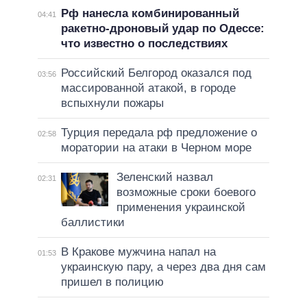
Рф нанесла комбинированный
04:41
ракетно-дроновый удар по Одессе:
что известно о последствиях
Российский Белгород оказался под
03:56
массированной атакой, в городе
вспыхнули пожары
Турция передала рф предложение о
02:58
моратории на атаки в Черном море
Зеленский назвал
02:31
возможные сроки боевого
применения украинской
баллистики
В Кракове мужчина напал на
01:53
украинскую пару, а через два дня сам
пришел в полицию