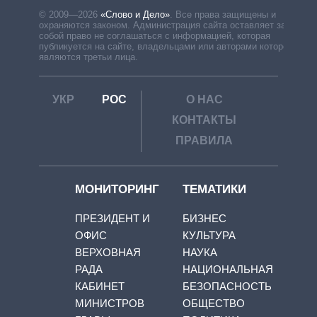
© 2009—2026
«Слово и Дело»
.
Все права защищены и
охраняются законом. Администрация сайта оставляет за
собой право не соглашаться с информацией, которая
публикуется на сайте, владельцами или авторами которой
являются третьи лица.
УКР
РОС
О НАС
КОНТАКТЫ
ПРАВИЛА
МОНИТОРИНГ
ТЕМАТИКИ
ПРЕЗИДЕНТ И
БИЗНЕС
ОФИС
КУЛЬТУРА
ВЕРХОВНАЯ
НАУКА
РАДА
НАЦИОНАЛЬНАЯ
КАБИНЕТ
БЕЗОПАСНОСТЬ
МИНИСТРОВ
ОБЩЕСТВО