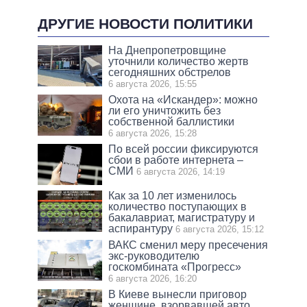
ДРУГИЕ НОВОСТИ ПОЛИТИКИ
На Днепропетровщине
уточнили количество жертв
сегодняшних обстрелов
6 августа 2026, 15:55
Охота на «Искандер»: можно
ли его уничтожить без
собственной баллистики
6 августа 2026, 15:28
По всей россии фиксируются
сбои в работе интернета –
СМИ
6 августа 2026, 14:19
Как за 10 лет изменилось
количество поступающих в
бакалавриат, магистратуру и
аспирантуру
6 августа 2026, 15:12
ВАКС сменил меру пресечения
экс-руководителю
госкомбината «Прогресс»
6 августа 2026, 16:20
В Киеве вынесли приговор
женщине, взорвавшей авто