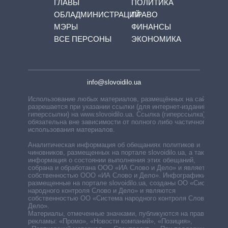
ГЛАВЫ
ПОЛИТИКА
ОБЛАДМИНИСТРАЦИЙ
ПРАВО
МЭРЫ
ФИНАНСЫ
ВСЕ ПЕРСОНЫ
ЭКОНОМИКА
info@slovoidilo.ua
Использование любых материалов, размещённых на сайте,
разрешается при указании ссылки (для интернет-изданий —
гиперссылки) на www.slovoidilo.ua. Ссылка (гиперссылка)
обязательна вне зависимости от полного либо частичного
использования материалов.
Аналитическая информация об обещаниях политиков и
чиновников, размещенных на портале slovoidilo.ua, а также
информация о состоянии выполнения этих обещаний,
собрана и обработана ООО «ИА Слово и Дело» и является
собственностью ООО «ИА Слово и Дело». Инфографики,
размещенные на портале slovoidilo.ua, созданы ОО «Система
народного контроля Слово и Дело» и являются
собственностью ОО «Система народного контроля Слово и
Дело».
Материалы, отмеченные значками, публикуются на правах
рекламы: «Промо», «Новости компаний», «Позиция»,