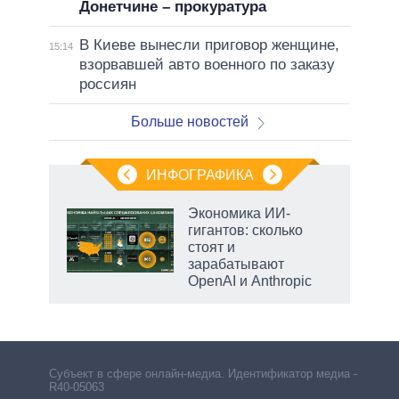
Донетчине – прокуратура
В Киеве вынесли приговор женщине,
15:14
взорвавшей авто военного по заказу
россиян
Больше новостей
ИНФОГРАФИКА
Экономика ИИ-
гигантов: сколько
не за
стоят и
асть
зарабатывают
елью
OpenAI и Anthropic
Субъект в сфере онлайн-медиа. Идентификатор медиа –
R40-05063