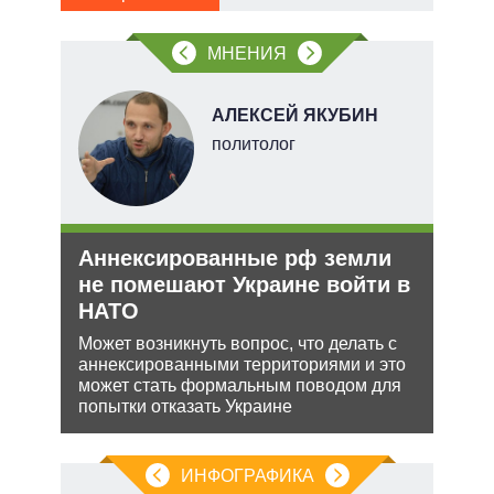
в
щита
обо
 сети
МНЕНИЯ
овым
АЛЕКСЕЙ ЯКУБИН
акам.
тель
политолог
и
Аннексированные рф земли
Укр
О и
не помешают Украине войти в
дец
НАТО
теп
ии на
Может возникнуть вопрос, что делать с
Деце
 по
аннексированными территориями и это
позв
может стать формальным поводом для
кото
попытки отказать Украине
без 
ИНФОГРАФИКА