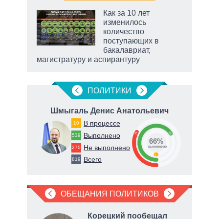
 как
Как за 10 лет
чипы
изменилось
ды и
количество
т на
поступающих в
бакалавриат,
магистратуру и аспирантуру
ПОЛИТИКИ
ич
Шмыгаль Денис Анатольевич
Ду
В процессе
10
33
66
Выполнено
539
66%
Не выполнено
270
о
выполнено
1
Всего
819
ОБЕЩАНИЯ ПОЛИТИКОВ
, что
Корецкий пообещал