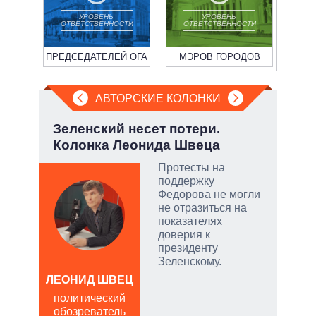
УРОВЕНЬ
УРОВЕНЬ
ОТВЕТСТВЕННОСТИ
ОТВЕТСТВЕННОСТИ
ПРЕДСЕДАТЕЛЕЙ ОГА
МЭРОВ ГОРОДОВ
АВТОРСКИЕ КОЛОНКИ
а ли
Зеленский несет потери.
При
?
Колонка Леонида Швеца
пер
опе
 и
Протесты на
о
поддержку
Федорова не могли
 но
не отразиться на
на к
показателях
доверия к
руем
президенту
Зеленскому.
от
ЛЕОНИД ШВЕЦ
Д
политический
ПО
обозреватель