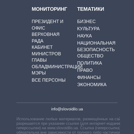
МОНИТОРИНГ
ТЕМАТИКИ
ПРЕЗИДЕНТ И
БИЗНЕС
ОФИС
КУЛЬТУРА
ВЕРХОВНАЯ
НАУКА
РАДА
НАЦИОНАЛЬНАЯ
КАБИНЕТ
БЕЗОПАСНОСТЬ
МИНИСТРОВ
ОБЩЕСТВО
ГЛАВЫ
ПОЛИТИКА
ОБЛАДМИНИСТРАЦИЙ
ПРАВО
МЭРЫ
ФИНАНСЫ
ВСЕ ПЕРСОНЫ
ЭКОНОМИКА
info@slovoidilo.ua
Использование любых материалов, размещённых на сайте,
разрешается при указании ссылки (для интернет-изданий —
гиперссылки) на www.slovoidilo.ua. Ссылка (гиперссылка)
обязательна вне зависимости от полного либо частичного