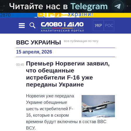
2870
УКР
РОС
НОВОСТИ
ВВС УКРАИНЫ
все публикации по тегу
15 апреля, 2026
ОБЕЩАНИЯ
ЛЕНТА
ПОЛИТИКА
Премьер Норвегии заявил,
СОБЫТИЯ
ЭКОНОМИКА
00:45
ПОЛИТИКИ
что обещанные
СТАТЬИ
ОБЩЕСТВО
истребители F-16 уже
ИНФОГРАФИКА
МНЕНИЯ
МИР
ВСЕ ПОЛИТИКИ
переданы Украине
ОБЗОРЫ
ПРЕЗИДЕНТ И ОФИС
ВИДЕО
Норвегия уже передала
ДАЙДЖЕСТЫ
ВЕРХОВНАЯ РАДА
Украине обещанные
ПОДДЕРЖАТЬ
КАБИНЕТ МИНИСТРОВ
шесть истребителей F-
ГЛАВЫ ОБЛАДМИНИСТРАЦИЙ
16, которые в скором
СРАВНЕНИЕ ПОЛИТИКОВ
времени будут включены в состав ВВС
МЭРЫ
ВСУ.