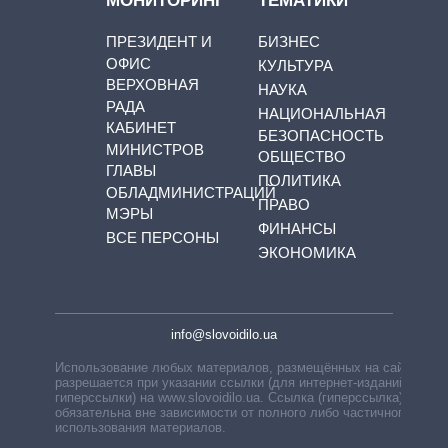
МОНИТОРИНГ
ТЕМАТИКИ
ПРЕЗИДЕНТ И
БИЗНЕС
ОФИС
КУЛЬТУРА
ВЕРХОВНАЯ
НАУКА
РАДА
НАЦИОНАЛЬНАЯ
КАБИНЕТ
БЕЗОПАСНОСТЬ
МИНИСТРОВ
ОБЩЕСТВО
ГЛАВЫ
ПОЛИТИКА
ОБЛАДМИНИСТРАЦИЙ
ПРАВО
МЭРЫ
ФИНАНСЫ
ВСЕ ПЕРСОНЫ
ЭКОНОМИКА
info@slovoidilo.ua
Использование любых материалов, размещённых на сайте,
разрешается при указании ссылки (для интернет-изданий —
гиперссылки) на www.slovoidilo.ua. Ссылка (гиперссылка)
обязательна вне зависимости от полного либо частичного
использования материалов.