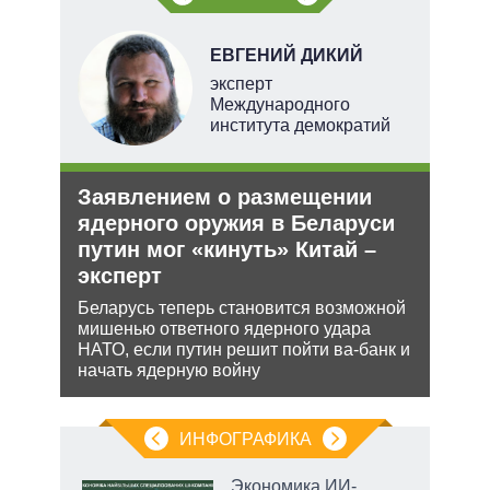
НОВ
ЕВГЕНИЙ ДИКИЙ
эксперт
Международного
института демократий
е
Заявлением о размещении
Орд
аг
ядерного оружия в Беларуси
под
путин мог «кинуть» Китай –
Юрид
эксперт
МУС 
ень
проп
Беларусь теперь становится возможной
инфо
мишенью ответного ядерного удара
НАТО, если путин решит пойти ва-банк и
начать ядерную войну
ИНФОГРАФИКА
Экономика ИИ-