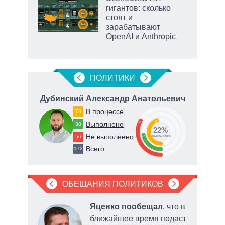
гигантов: сколько
стоят и
зарабатывают
OpenAI и Anthropic
рф
ПОЛИТИКИ
ч
Дубинский Александр Анатольевич
В
В процессе
78
45
33
Выполнено
38
22%
Не выполнено
56
22
о
выполнено
Всего
172
ОБЕЩАНИЯ ПОЛИТИКОВ
л
в
Яценко пообещал
, что в
ближайшее время подаст