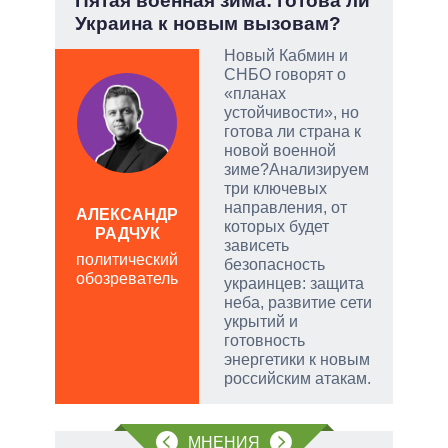
но
Пятая военная зима: готова ли
При
Украина к новым вызовам?
пер
опе
Новый Кабмин и
СНБО говорят о
ой
«планах
устойчивости», но
готова ли страна к
новой военной
зиме?Анализируем
и
три ключевых
направления, от
АЛЕКСАНДР
которых будет
РАДЧУК
Д
зависеть
ПО
политический
безопасность
обозреватель
в
украинцев: защита
обо
неба, развитие сети
укрытий и
готовность
энергетики к новым
российским атакам.
МНЕНИЯ