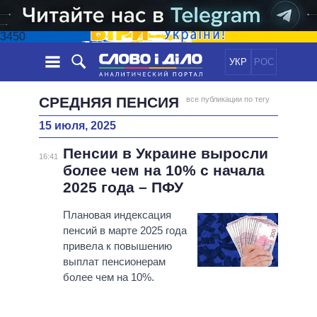
3450
УКР
РОС
НОВОСТИ
СРЕДНЯЯ ПЕНСИЯ
все публикации по тегу
15 июля, 2025
ОБЕЩАНИЯ
ЛЕНТА
ПОЛИТИКА
Пенсии в Украине выросли
СОБЫТИЯ
ЭКОНОМИКА
16:41
ПОЛИТИКИ
более чем на 10% с начала
СТАТЬИ
ОБЩЕСТВО
2025 года – ПФУ
ИНФОГРАФИКА
МНЕНИЯ
МИР
ВСЕ ПОЛИТИКИ
ОБЗОРЫ
Плановая индексация
ПРЕЗИДЕНТ И ОФИС
ВИДЕО
пенсий в марте 2025 года
ДАЙДЖЕСТЫ
ВЕРХОВНАЯ РАДА
привела к повышению
ПОДДЕРЖАТЬ
КАБИНЕТ МИНИСТРОВ
выплат пенсионерам
ГЛАВЫ ОБЛАДМИНИСТРАЦИЙ
более чем на 10%.
СРАВНЕНИЕ ПОЛИТИКОВ
МЭРЫ