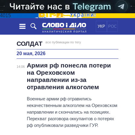
4015
УКР
РОС
НОВОСТИ
СОЛДАТ
все публикации по тегу
20 мая, 2026
ОБЕЩАНИЯ
ЛЕНТА
ПОЛИТИКА
Армия рф понесла потери
СОБЫТИЯ
ЭКОНОМИКА
14:06
ПОЛИТИКИ
на Ореховском
СТАТЬИ
ОБЩЕСТВО
направлении из-за
ИНФОГРАФИКА
МНЕНИЯ
МИР
ВСЕ ПОЛИТИКИ
отравления алкоголем
ОБЗОРЫ
ПРЕЗИДЕНТ И ОФИС
ВИДЕО
Военные армии рф отравились
ДАЙДЖЕСТЫ
ВЕРХОВНАЯ РАДА
некачественным алкоголем на Ореховском
ПОДДЕРЖАТЬ
КАБИНЕТ МИНИСТРОВ
направлении и скончались на позициях.
ГЛАВЫ ОБЛАДМИНИСТРАЦИЙ
Перехват разговора оккупантов о потерях
СРАВНЕНИЕ ПОЛИТИКОВ
рф опубликовали разведчики ГУР.
МЭРЫ