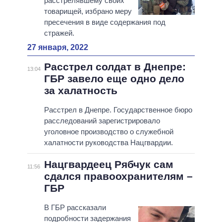
расстрелявшему своих
товарищей, избрано меру
пресечения в виде содержания под
стражей.
27 января, 2022
Расстрел солдат в Днепре:
13:04
ГБР завело еще одно дело
за халатность
Расстрел в Днепре. Государственное бюро
расследований зарегистрировало
уголовное производство о служебной
халатности руководства Нацгвардии.
Нацгвардеец Рябчук сам
11:56
сдался правоохранителям –
ГБР
В ГБР рассказали
подробности задержания