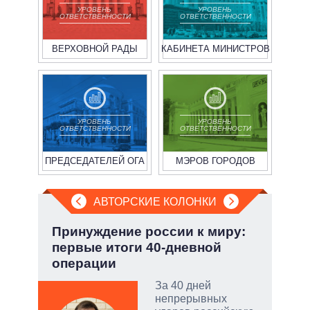
УРОВЕНЬ
УРОВЕНЬ
ОТВЕТСТВЕННОСТИ
ОТВЕТСТВЕННОСТИ
ВЕРХОВНОЙ РАДЫ
КАБИНЕТА МИНИСТРОВ
УРОВЕНЬ
УРОВЕНЬ
ОТВЕТСТВЕННОСТИ
ОТВЕТСТВЕННОСТИ
ПРЕДСЕДАТЕЛЕЙ ОГА
МЭРОВ ГОРОДОВ
АВТОРСКИЕ КОЛОНКИ
.
Принуждение россии к миру:
Охо
первые итоги 40-дневной
ли 
операции
соб
ы:
За 40 дней
а
непрерывных
е