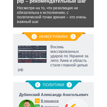
ти в
рф – рекомендательный шаг
яде
пут
Несмотря на то, что резолюция не
экс
обязательна к исполнению, с
ь с
политической точки зрения – это очень
 это
Бела
важный шаг
 для
мише
НАТО
нача
ИНФОГРАФИКА
Восемь
массированных
т
ударов по Украине за
еры,
лето: Киев и область
ие
стали главной целью
рф
маги
ПОЛИТИКИ
Дубинский Александр Анатольевич
Ст
В процессе
78
45
33
Выполнено
38