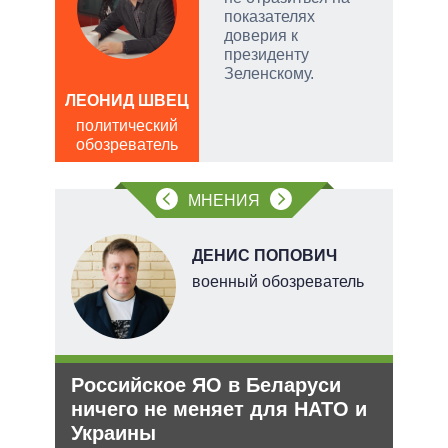
а –
показателях
доверия к
.
президенту
ла
Зеленскому.
ЛЕОНИД ШВЕЦ
, а
Д
политический
чаще
ПО
обозреватель
яжном
в
обо
МНЕНИЯ
В
ДЕНИС ПОПОВИЧ
ких
военный обозреватель
Российское ЯО в Беларуси
Рез
рф
ничего не меняет для НАТО и
рф 
Украины
ра
Несм