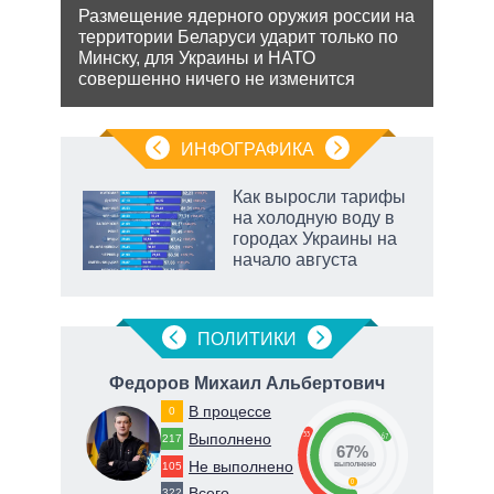
йская
обяз
Размещение ядерного оружия россии на
 этот
поли
территории Беларуси ударит только по
важн
Минску, для Украины и НАТО
совершенно ничего не изменится
ИНФОГРАФИКА
Как выросли тарифы
на холодную воду в
городах Украины на
начало августа
ПОЛИТИКИ
Федоров Михаил Альбертович
В процессе
0
33
Выполнено
67
217
67%
Не выполнено
105
82
о
выполнено
0
Всего
322