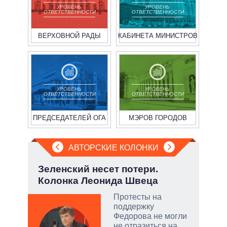
УРОВЕНЬ
УРОВЕНЬ
ОТВЕТСТВЕННОСТИ
ОТВЕТСТВЕННОСТИ
ВЕРХОВНОЙ РАДЫ
КАБИНЕТА МИНИСТРОВ
УРОВЕНЬ
УРОВЕНЬ
ОТВЕТСТВЕННОСТИ
ОТВЕТСТВЕННОСТИ
ПРЕДСЕДАТЕЛЕЙ ОГА
МЭРОВ ГОРОДОВ
АВТОРСКИЕ КОЛОНКИ
.
Зеленский несет потери.
Эво
Колонка Леонида Швеца
пер
Дра
Протесты на
ы:
поддержку
а
Федорова не могли
е
не отразиться на