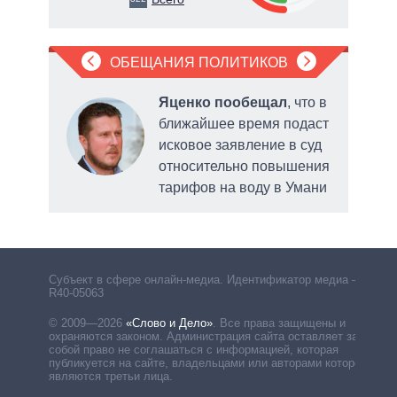
ОБЕЩАНИЯ ПОЛИТИКОВ
ла
Яценко пообещал
, что в
рку
ближайшее время подаст
исковое заявление в суд
нии
относительно повышения
тарифов на воду в Умани
выде
Субъект в сфере онлайн-медиа. Идентификатор медиа –
R40-05063
© 2009—2026
«Слово и Дело»
.
Все права защищены и
охраняются законом. Администрация сайта оставляет за
собой право не соглашаться с информацией, которая
публикуется на сайте, владельцами или авторами которой
являются третьи лица.