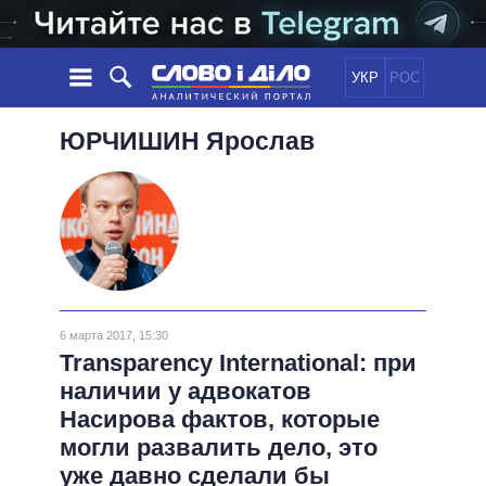
УКР
РОС
НОВОСТИ
ЮРЧИШИН
Ярослав
ОБЕЩАНИЯ
ЛЕНТА
ПОЛИТИКА
СОБЫТИЯ
ЭКОНОМИКА
ПОЛИТИКИ
СТАТЬИ
ОБЩЕСТВО
ИНФОГРАФИКА
МНЕНИЯ
МИР
ВСЕ ПОЛИТИКИ
ОБЗОРЫ
ПРЕЗИДЕНТ И ОФИС
ВИДЕО
6 марта 2017, 15:30
ДАЙДЖЕСТЫ
ВЕРХОВНАЯ РАДА
Transparency International: при
ПОДДЕРЖАТЬ
КАБИНЕТ МИНИСТРОВ
наличии у адвокатов
ГЛАВЫ ОБЛАДМИНИСТРАЦИЙ
Насирова фактов, которые
СРАВНЕНИЕ ПОЛИТИКОВ
МЭРЫ
могли развалить дело, это
ВСЕ ПЕРСОНЫ
уже давно сделали бы