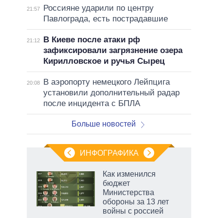
Россияне ударили по центру
21:57
Павлограда, есть пострадавшие
В Киеве после атаки рф
21:12
зафиксировали загрязнение озера
Кирилловское и ручья Сырец
В аэропорту немецкого Лейпцига
20:08
установили дополнительный радар
после инцидента с БПЛА
Больше новостей
ИНФОГРАФИКА
 как
Как изменился
чипы
бюджет
ды и
Министерства
т на
обороны за 13 лет
войны с россией