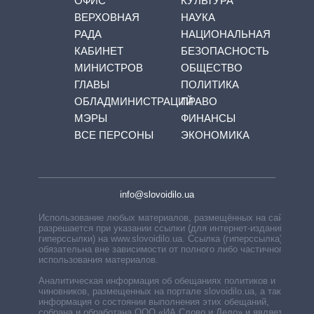
ОФИС
КУЛЬТУРА
ВЕРХОВНАЯ
НАУКА
РАДА
НАЦИОНАЛЬНАЯ
КАБИНЕТ
БЕЗОПАСНОСТЬ
МИНИСТРОВ
ОБЩЕСТВО
ГЛАВЫ
ПОЛИТИКА
ОБЛАДМИНИСТРАЦИЙ
ПРАВО
МЭРЫ
ФИНАНСЫ
ВСЕ ПЕРСОНЫ
ЭКОНОМИКА
info@slovoidilo.ua
Использование любых материалов, размещённых на сайте,
разрешается при указании ссылки (для интернет-изданий —
гиперссылки) на www.slovoidilo.ua. Ссылка (гиперссылка)
обязательна вне зависимости от полного либо частичного
использования материалов.
Аналитическая информация об обещаниях политиков и
чиновников, размещенных на портале slovoidilo.ua, а также
информация о состоянии выполнения этих обещаний,
собрана и обработана ООО «ИА Слово и Дело» и является