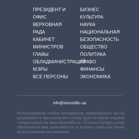
ПРЕЗИДЕНТ И
БИЗНЕС
ОФИС
КУЛЬТУРА
ВЕРХОВНАЯ
НАУКА
РАДА
НАЦИОНАЛЬНАЯ
КАБИНЕТ
БЕЗОПАСНОСТЬ
МИНИСТРОВ
ОБЩЕСТВО
ГЛАВЫ
ПОЛИТИКА
ОБЛАДМИНИСТРАЦИЙ
ПРАВО
МЭРЫ
ФИНАНСЫ
ВСЕ ПЕРСОНЫ
ЭКОНОМИКА
info@slovoidilo.ua
Использование любых материалов, размещённых на сайте,
разрешается при указании ссылки (для интернет-изданий —
гиперссылки) на www.slovoidilo.ua. Ссылка (гиперссылка)
обязательна вне зависимости от полного либо частичного
использования материалов.