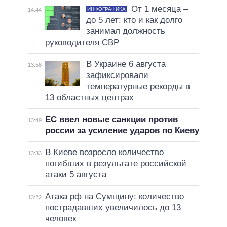
От 1 месяца –
ИНФОГРАФИКА
14:44
до 5 лет: кто и как долго
занимал должность
руководителя СВР
В Украине 6 августа
13:58
зафиксировали
температурные рекорды в
13 областных центрах
ЕС ввел новые санкции против
13:49
россии за усиление ударов по Киеву
В Киеве возросло количество
13:33
погибших в результате российской
атаки 5 августа
Атака рф на Сумщину: количество
13:22
пострадавших увеличилось до 13
человек