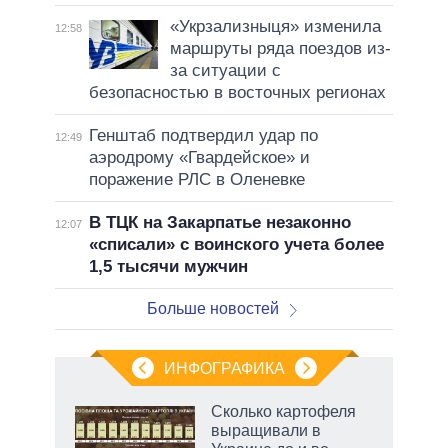
«Укрзализныця» изменила
12:58
маршруты ряда поездов из-
за ситуации с
безопасностью в восточных регионах
Генштаб подтвердил удар по
12:49
аэродрому «Гвардейское» и
поражение РЛС в Оленевке
В ТЦК на Закарпатье незаконно
12:07
«списали» с воинского учета более
1,5 тысячи мужчин
Больше новостей
ИНФОГРАФИКА
Сколько картофеля
выращивали в