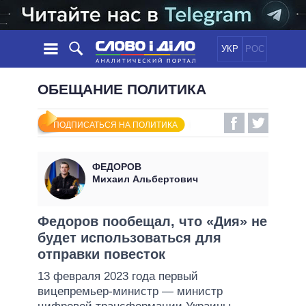
УКР
РОС
НОВОСТИ
ОБЕЩАНИЕ ПОЛИТИКА
ОБЕЩАНИЯ
ЛЕНТА
ПОЛИТИКА
ПОДПИСАТЬСЯ НА ПОЛИТИКА
СОБЫТИЯ
ЭКОНОМИКА
ПОЛИТИКИ
СТАТЬИ
ОБЩЕСТВО
ФЕДОРОВ
ИНФОГРАФИКА
МНЕНИЯ
МИР
ВСЕ ПОЛИТИКИ
Михаил Альбертович
ОБЗОРЫ
ПРЕЗИДЕНТ И ОФИС
ВИДЕО
ДАЙДЖЕСТЫ
ВЕРХОВНАЯ РАДА
Федоров пообещал, что «Дия» не
ПОДДЕРЖАТЬ
будет использоваться для
КАБИНЕТ МИНИСТРОВ
отправки повесток
ГЛАВЫ ОБЛАДМИНИСТРАЦИЙ
СРАВНЕНИЕ ПОЛИТИКОВ
13 февраля 2023 года первый
МЭРЫ
вицепремьер-министр — министр
ВСЕ ПЕРСОНЫ