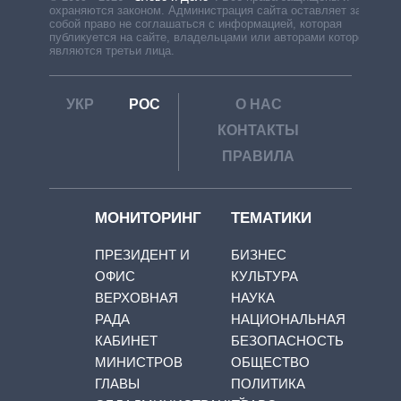
охраняются законом. Администрация сайта оставляет за
собой право не соглашаться с информацией, которая
публикуется на сайте, владельцами или авторами которой
являются третьи лица.
УКР
РОС
О НАС
КОНТАКТЫ
ПРАВИЛА
МОНИТОРИНГ
ТЕМАТИКИ
ПРЕЗИДЕНТ И
БИЗНЕС
ОФИС
КУЛЬТУРА
ВЕРХОВНАЯ
НАУКА
РАДА
НАЦИОНАЛЬНАЯ
КАБИНЕТ
БЕЗОПАСНОСТЬ
МИНИСТРОВ
ОБЩЕСТВО
ГЛАВЫ
ПОЛИТИКА