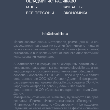
ОБЛАДМИНИСТРАЦИЙ
ПРАВО
МЭРЫ
ФИНАНСЫ
ВСЕ ПЕРСОНЫ
ЭКОНОМИКА
info@slovoidilo.ua
Использование любых материалов, размещённых на сайте,
разрешается при указании ссылки (для интернет-изданий —
гиперссылки) на www.slovoidilo.ua. Ссылка (гиперссылка)
обязательна вне зависимости от полного либо частичного
использования материалов.
Аналитическая информация об обещаниях политиков и
чиновников, размещенных на портале slovoidilo.ua, а также
информация о состоянии выполнения этих обещаний,
собрана и обработана ООО «ИА Слово и Дело» и является
собственностью ООО «ИА Слово и Дело». Инфографики,
размещенные на портале slovoidilo.ua, созданы ОО «Система
народного контроля Слово и Дело» и являются
собственностью ОО «Система народного контроля Слово и
Дело».
Материалы, отмеченные значками, публикуются на правах
рекламы: «Промо», «Новости компаний», «Позиция»,
«Партнерский материал», «Спецпроект», «При поддержке».
Редакция не несет ответственности за факты и оценочные