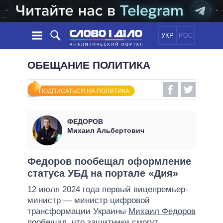
УКР
РОС
НОВОСТИ
ОБЕЩАНИЕ ПОЛИТИКА
ОБЕЩАНИЯ
ЛЕНТА
ПОЛИТИКА
ПОДПИСАТЬСЯ НА ПОЛИТИКА
СОБЫТИЯ
ЭКОНОМИКА
ПОЛИТИКИ
СТАТЬИ
ОБЩЕСТВО
ФЕДОРОВ
ИНФОГРАФИКА
МНЕНИЯ
МИР
ВСЕ ПОЛИТИКИ
Михаил Альбертович
ОБЗОРЫ
ПРЕЗИДЕНТ И ОФИС
ВИДЕО
ДАЙДЖЕСТЫ
ВЕРХОВНАЯ РАДА
Федоров пообещал оформление
ПОДДЕРЖАТЬ
статуса УБД на портале «Дия»
КАБИНЕТ МИНИСТРОВ
ГЛАВЫ ОБЛАДМИНИСТРАЦИЙ
12 июля 2024 года первый вицепремьер-
СРАВНЕНИЕ ПОЛИТИКОВ
министр — министр цифровой
МЭРЫ
трансформации Украины
Михаил Федоров
ВСЕ ПЕРСОНЫ
пообещал, что защитники смогут