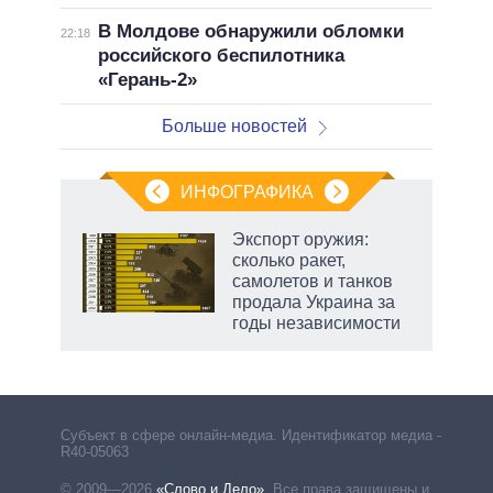
В Молдове обнаружили обломки
22:18
российского беспилотника
«Герань-2»
Больше новостей
ИНФОГРАФИКА
рифы
Экспорт оружия:
у в
сколько ракет,
 на
самолетов и танков
продала Украина за
годы независимости
Субъект в сфере онлайн-медиа. Идентификатор медиа –
R40-05063
© 2009—2026
«Слово и Дело»
.
Все права защищены и