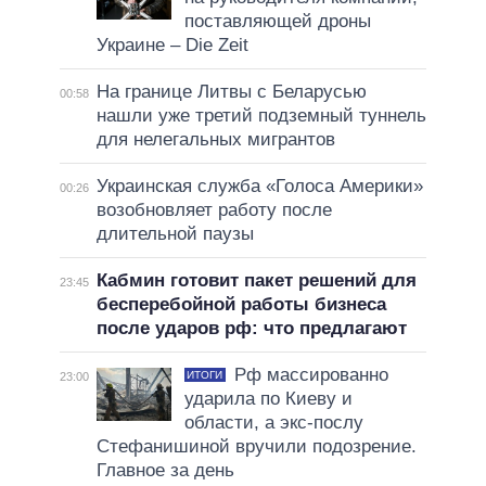
поставляющей дроны
Украине – Die Zeit
На границе Литвы с Беларусью
00:58
нашли уже третий подземный туннель
для нелегальных мигрантов
Украинская служба «Голоса Америки»
00:26
возобновляет работу после
длительной паузы
Кабмин готовит пакет решений для
23:45
бесперебойной работы бизнеса
после ударов рф: что предлагают
Рф массированно
ИТОГИ
23:00
ударила по Киеву и
области, а экс-послу
Стефанишиной вручили подозрение.
Главное за день