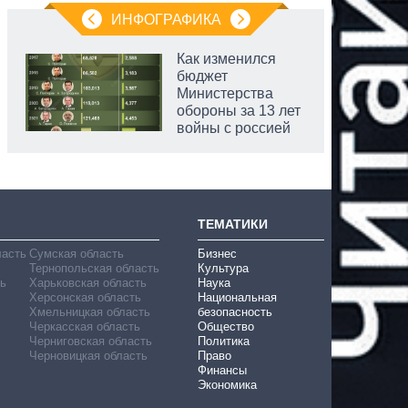
ИНФОГРАФИКА
Как изменился
бюджет
Министерства
обороны за 13 лет
войны с россией
ТЕМАТИКИ
ласть
Сумская область
Бизнес
Тернопольская область
Культура
ь
Харьковская область
Наука
Херсонская область
Национальная
Хмельницкая область
безопасность
Черкасская область
Общество
Черниговская область
Политика
Черновицкая область
Право
Финансы
Экономика