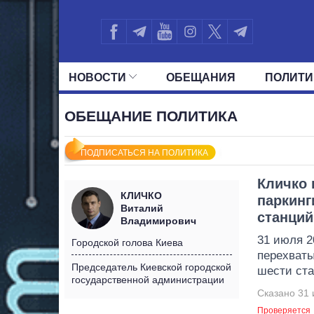
НОВОСТИ
ОБЕЩАНИЯ
ПОЛИТИ
ВСЕ ПОЛИТИКИ
ПРЕЗИДЕНТ И ОФ
ОБЕЩАНИЕ ПОЛИТИКА
ПОДПИСАТЬСЯ НА ПОЛИТИКА
Кличко 
КЛИЧКО
паркинг
Виталий
станций
Владимирович
31 июля 2
Городской голова Киева
перехваты
Председатель Киевской городской
шести ста
государственной администрации
Сказано 31 
Проверяется