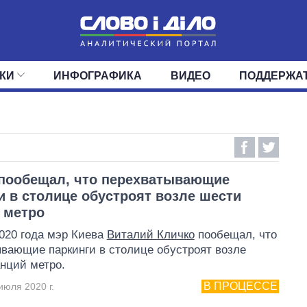
КИ
ИНФОГРАФИКА
ВИДЕО
ПОДДЕРЖА
ИС
ЛЕНТА
ВЕРХОВНАЯ РАДА
СОБЫТИЯ
СТАТЬИ
КАБИНЕТ МИНИСТРОВ
МНЕНИЯ
ОБЗОРЫ
ГЛАВЫ ОБЛАДМИНИ
ДАЙДЖЕСТЫ
ПОЛИТИКА
ДЕПУТАТЫ
ЭКОНОМИКА
КОМИТЕТЫ
ФРАКЦИИ
ОБЩЕСТВО
ОКРУГА
МИР
пообещал, что перехватывающие
и в столице обустроят возле шести
 метро
020 года мэр Киева
Виталий Кличко
пообещал, что
вающие паркинги в столице обустроят возле
нций метро.
В ПРОЦЕССЕ
июля 2020 г.