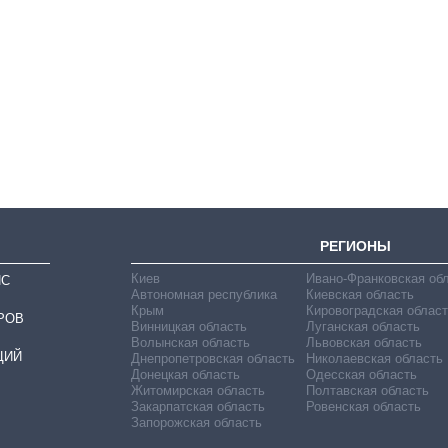
Сколько
картофеля
выращивали в
Украине до и во
время большой
войны
РЕГИОНЫ
Киев
Ивано-Франковская об
ИС
Автономная республика
Киевская область
Крым
Кировоградская област
РОВ
Винницкая область
Луганская область
Волынская область
Львовская область
ЦИЙ
Днепропетровская область
Николаевская область
Донецкая область
Одесская область
Житомирская область
Полтавская область
Закарпатская область
Ровенская область
Запорожская область