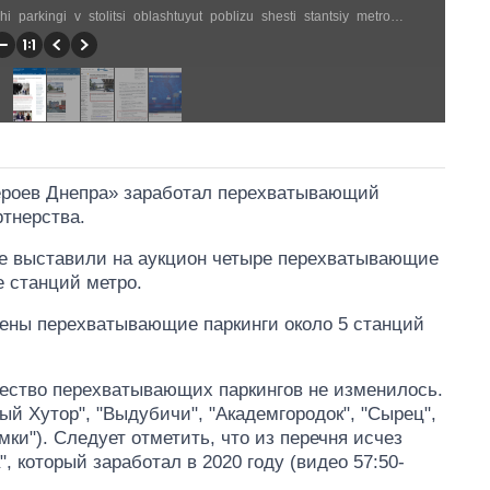
https://kyivcity.gov.ua/news/vitaliy_klichko_perekhoplyuyuchi_parkingi_v_stolitsi_oblashtuyut_poblizu_shesti_stantsiy_metro/ (1182 × 1616)
Героев Днепра» заработал перехватывающий
ртнерства.
еве выставили на аукцион четыре перехватывающие
е станций метро.
оены перехватывающие паркинги около 5 станций
чество перехватывающих паркингов не изменилось.
ый Хутор", "Выдубичи", "Академгородок", "Сырец",
мки"). Следует отметить, что из перечня исчез
, который заработал в 2020 году (видео 57:50-