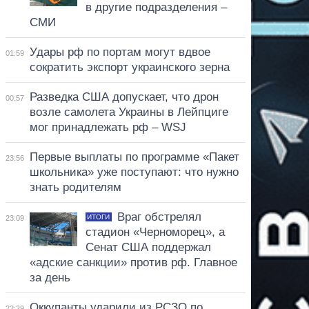
в другие подразделения –
СМИ
Удары рф по портам могут вдвое
01:59
сократить экспорт украинского зерна
Разведка США допускает, что дрон
00:57
возле самолета Украины в Лейпциге
мог принадлежать рф – WSJ
Первые выплаты по программе «Пакет
23:56
школьника» уже поступают: что нужно
знать родителям
Враг обстрелял
ИТОГИ
23:09
стадион «Черноморец», а
Сенат США поддержал
«адские санкции» против рф. Главное
за день
Оккупанты ударили из РСЗО по
22:29