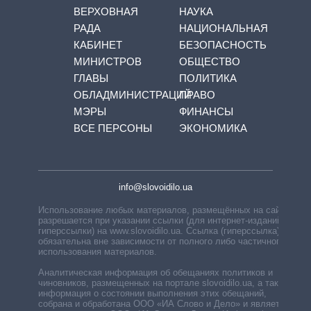
ВЕРХОВНАЯ
НАУКА
РАДА
НАЦИОНАЛЬНАЯ
КАБИНЕТ
БЕЗОПАСНОСТЬ
МИНИСТРОВ
ОБЩЕСТВО
ГЛАВЫ
ПОЛИТИКА
ОБЛАДМИНИСТРАЦИЙ
ПРАВО
МЭРЫ
ФИНАНСЫ
ВСЕ ПЕРСОНЫ
ЭКОНОМИКА
info@slovoidilo.ua
Использование любых материалов, размещённых на сайте,
разрешается при указании ссылки (для интернет-изданий —
гиперссылки) на www.slovoidilo.ua. Ссылка (гиперссылка)
обязательна вне зависимости от полного либо частичного
использования материалов.
Аналитическая информация об обещаниях политиков и
чиновников, размещенных на портале slovoidilo.ua, а также
информация о состоянии выполнения этих обещаний,
собрана и обработана ООО «ИА Слово и Дело» и является