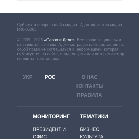
Субъект в сфере онлайн-медиа. Идентификатор медиа –
R40-05063
© 2009—2026
«Слово и Дело»
.
Все права защищены и
охраняются законом. Администрация сайта оставляет за
собой право не соглашаться с информацией, которая
публикуется на сайте, владельцами или авторами которой
являются третьи лица.
УКР
РОС
О НАС
КОНТАКТЫ
ПРАВИЛА
МОНИТОРИНГ
ТЕМАТИКИ
ПРЕЗИДЕНТ И
БИЗНЕС
ОФИС
КУЛЬТУРА