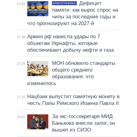
Дефицит
ИНФОГРАФИКА
17:52
памяти: как вырос спрос на
чипы за последние годы и
что прогнозируют на 2027-й
Армия рф нанесла удары по 7
17:38
объектам Укрнафты, которые
обеспечивают добычу нефти и газа
МОН обновило стандарты
17:29
общего среднего
образования: что
изменилось
Нацбанк выпустит памятную монету в
17:10
честь Папы Римского Иоанна Павла II
За экс-госсекретаря МИД
16:51
Банькова внесли залог, он
вышел из СИЗО