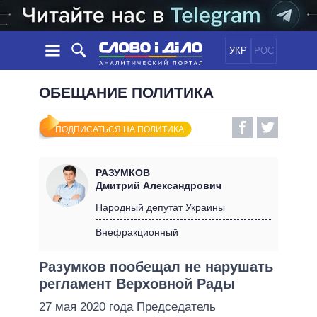
УКР
РОС
НОВОСТИ
ОБЕЩАНИЕ ПОЛИТИКА
ОБЕЩАНИЯ
ЛЕНТА
ПОЛИТИКА
ПОДПИСАТЬСЯ НА ПОЛИТИКА
СОБЫТИЯ
ЭКОНОМИКА
ПОЛИТИКИ
СТАТЬИ
ОБЩЕСТВО
РАЗУМКОВ
ИНФОГРАФИКА
МНЕНИЯ
МИР
ВСЕ ПОЛИТИКИ
Дмитрий Александрович
ОБЗОРЫ
ПРЕЗИДЕНТ И ОФИС
Народный депутат Украины
ВИДЕО
ДАЙДЖЕСТЫ
ВЕРХОВНАЯ РАДА
Внефракционный
ПОДДЕРЖАТЬ
КАБИНЕТ МИНИСТРОВ
Разумков пообещал не нарушать
ГЛАВЫ ОБЛАДМИНИСТРАЦИЙ
СРАВНЕНИЕ ПОЛИТИКОВ
регламент Верховной Рады
МЭРЫ
27 мая 2020 года Председатель
ВСЕ ПЕРСОНЫ