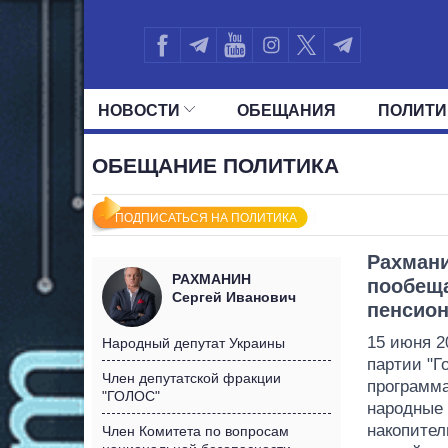
НОВОСТИ
ОБЕЩАНИЯ
ПОЛИТИ
ВСЕ ПОЛИТИКИ
ПРЕЗИДЕНТ И ОФ
ОБЕЩАНИЕ ПОЛИТИКА
ПОДПИСАТЬСЯ НА ПОЛИТИКА
Рахман
РАХМАНИН
пообеща
Сергей Иванович
пенсион
15 июня 2
Народный депутат Украины
партии "Г
Член депутатской фракции
программа
"ГОЛОС"
народные 
накопител
Член Комитета по вопросам