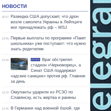
НОВОСТИ
Разведка США допускает, что дрон
00:57
возле самолета Украины в Лейпциге
мог принадлежать рф – WSJ
Первые выплаты по программе «Пакет
23:56
школьника» уже поступают: что нужно
знать родителям
Враг обстрелял
ИТОГИ
23:09
стадион «Черноморец», а
Сенат США поддержал
«адские санкции» против рф. Главное
за день
Оккупанты ударили из РСЗО по
22:29
Славянску, есть жертва и ранены
В Германии над военной базой, где
21:45