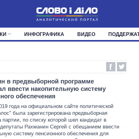
КИ
ИНФОГРАФИКА
ВИДЕО
ПОДДЕРЖА
ИС
ЛЕНТА
ВЕРХОВНАЯ РАДА
СОБЫТИЯ
СТАТЬИ
КАБИНЕТ МИНИСТРОВ
МНЕНИЯ
ОБЗОРЫ
ГЛАВЫ ОБЛАДМИНИ
ДАЙДЖЕСТЫ
ПОЛИТИКА
ДЕПУТАТЫ
ЭКОНОМИКА
КОМИТЕТЫ
ФРАКЦИИ
ОБЩЕСТВО
ОКРУГА
МИР
ин в предвыборной программе
л ввести накопительную систему
ного обеспечения
019 года на официальном сайте политической
олос" была зарегистрирована предвыборная
 партии, по списку которой шел кандидат в
депутаты Рахманин Сергей с обещанием ввести
ьную систему пенсионного обеспечения для