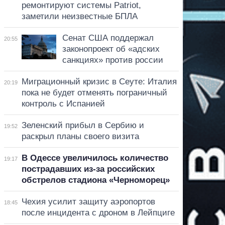
ремонтируют системы Patriot,
заметили неизвестные БПЛА
Сенат США поддержал
20:55
законопроект об «адских
санкциях» против россии
Миграционный кризис в Сеуте: Италия
20:19
пока не будет отменять пограничный
контроль с Испанией
Зеленский прибыл в Сербию и
19:52
раскрыл планы своего визита
В Одессе увеличилось количество
19:17
пострадавших из-за российских
обстрелов стадиона «Черноморец»
Чехия усилит защиту аэропортов
18:45
после инцидента с дроном в Лейпциге