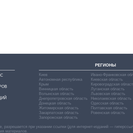
Восемь
массированных
ударов по Украине
за лето: Киев и
область стали
главной целью рф
РЕГИОНЫ
Киев
Ивано-Франковская об
ИС
Автономная республика
Киевская область
Крым
Кировоградская област
РОВ
Винницкая область
Луганская область
Волынская область
Львовская область
ЦИЙ
Днепропетровская область
Николаевская область
Донецкая область
Одесская область
Житомирская область
Полтавская область
Закарпатская область
Ровенская область
Запорожская область
 разрешается при указании ссылки (для интернет-изданий — гиперссылки
ния материалов.