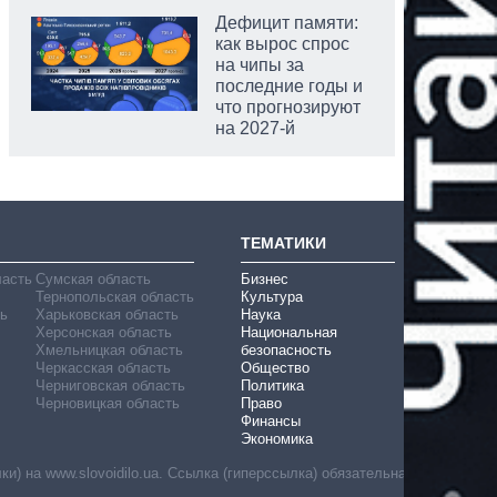
Дефицит памяти:
как вырос спрос
на чипы за
последние годы и
что прогнозируют
на 2027-й
ТЕМАТИКИ
ласть
Сумская область
Бизнес
Тернопольская область
Культура
ь
Харьковская область
Наука
Херсонская область
Национальная
Хмельницкая область
безопасность
Черкасская область
Общество
Черниговская область
Политика
Черновицкая область
Право
Финансы
Экономика
) на www.slovoidilo.ua. Ссылка (гиперссылка) обязательна