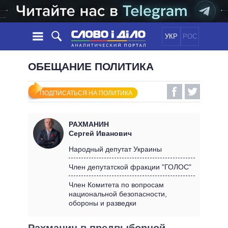
УКР
РОС
НОВОСТИ
ОБЕЩАНИЕ ПОЛИТИКА
ОБЕЩАНИЯ
ЛЕНТА
ПОЛИТИКА
ПОДПИСАТЬСЯ НА ПОЛИТИКА
СОБЫТИЯ
ЭКОНОМИКА
ПОЛИТИКИ
СТАТЬИ
ОБЩЕСТВО
РАХМАНИН
ИНФОГРАФИКА
МНЕНИЯ
МИР
ВСЕ ПОЛИТИКИ
Сергей Иванович
ОБЗОРЫ
ПРЕЗИДЕНТ И ОФИС
Народный депутат Украины
ВИДЕО
ДАЙДЖЕСТЫ
ВЕРХОВНАЯ РАДА
Член депутатской фракции "ГОЛОС"
ПОДДЕРЖАТЬ
КАБИНЕТ МИНИСТРОВ
Член Комитета по вопросам
ГЛАВЫ ОБЛАДМИНИСТРАЦИЙ
национальной безопасности,
СРАВНЕНИЕ ПОЛИТИКОВ
обороны и разведки
МЭРЫ
ВСЕ ПЕРСОНЫ
Рахманин в предвыборной