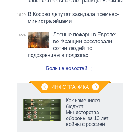
зоны контроля возле границы Украины
В Косово депутат закидала премьер-
16:29
министра яйцами
Лесные пожары в Европе:
16:24
во Франции арестовали
сотни людей по
подозрениям в поджогах
Больше новостей
ИНФОГРАФИКА
 5
Как изменился
го
бюджет
сть
Министерства
ВР
обороны за 13 лет
войны с россией
рф