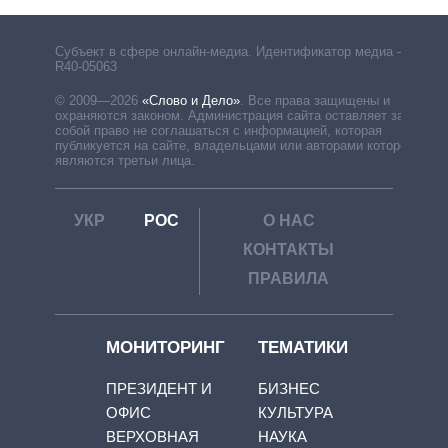
Субъект в сфере онлайн-медиа. Идентификатор медиа –
R40-05063
© 2009—2026
«Слово и Дело»
.
Все права защищены и
охраняются законом. Администрация сайта оставляет за
собой право не соглашаться с информацией, которая
публикуется на сайте, владельцами или авторами которой
являются третьи лица.
УКР
РОС
О НАС
КОНТАКТЫ
ПРАВИЛА
МОНИТОРИНГ
ТЕМАТИКИ
ПРЕЗИДЕНТ И
БИЗНЕС
ОФИС
КУЛЬТУРА
ВЕРХОВНАЯ
НАУКА