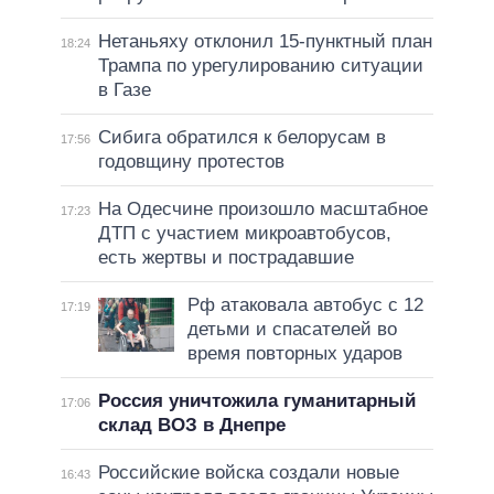
Нетаньяху отклонил 15-пунктный план
18:24
Трампа по урегулированию ситуации
в Газе
Сибига обратился к белорусам в
17:56
годовщину протестов
На Одесчине произошло масштабное
17:23
ДТП с участием микроавтобусов,
есть жертвы и пострадавшие
Рф атаковала автобус с 12
17:19
детьми и спасателей во
время повторных ударов
Россия уничтожила гуманитарный
17:06
склад ВОЗ в Днепре
Российские войска создали новые
16:43