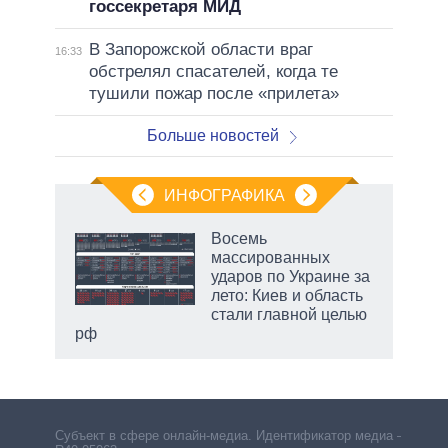
госсекретаря МИД
В Запорожской области враг
16:33
обстрелял спасателей, когда те
тушили пожар после «прилета»
Больше новостей
ИНФОГРАФИКА
Восемь
массированных
ударов по Украине за
ет
лето: Киев и область
стали главной целью
рф
Субъект в сфере онлайн-медиа. Идентификатор медиа –