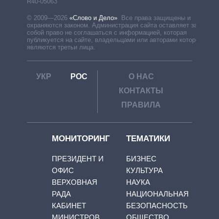
R40-05063
© 2009—2026
«Слово и Дело»
.
Все права защищены и
охраняются законом. Администрация сайта оставляет за
собой право не соглашаться с информацией, которая
публикуется на сайте, владельцами или авторами которой
являются третьи лица.
УКР
РОС
О НАС
КОНТАКТЫ
ПРАВИЛА
МОНИТОРИНГ
ТЕМАТИКИ
ПРЕЗИДЕНТ И
БИЗНЕС
ОФИС
КУЛЬТУРА
ВЕРХОВНАЯ
НАУКА
РАДА
НАЦИОНАЛЬНАЯ
КАБИНЕТ
БЕЗОПАСНОСТЬ
МИНИСТРОВ
ОБЩЕСТВО