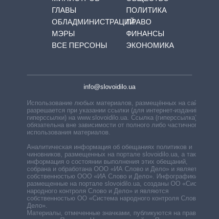
ГЛАВЫ
ПОЛИТИКА
ОБЛАДМИНИСТРАЦИЙ
ПРАВО
МЭРЫ
ФИНАНСЫ
ВСЕ ПЕРСОНЫ
ЭКОНОМИКА
info@slovoidilo.ua
Использование любых материалов, размещённых на сайте,
разрешается при указании ссылки (для интернет-изданий —
гиперссылки) на www.slovoidilo.ua. Ссылка (гиперссылка)
обязательна вне зависимости от полного либо частичного
использования материалов.
Аналитическая информация об обещаниях политиков и
чиновников, размещенных на портале slovoidilo.ua, а также
информация о состоянии выполнения этих обещаний,
собрана и обработана ООО «ИА Слово и Дело» и является
собственностью ООО «ИА Слово и Дело». Инфографики,
размещенные на портале slovoidilo.ua, созданы ОО «Система
народного контроля Слово и Дело» и являются
собственностью ОО «Система народного контроля Слово и
Дело».
Материалы, отмеченные значками, публикуются на правах