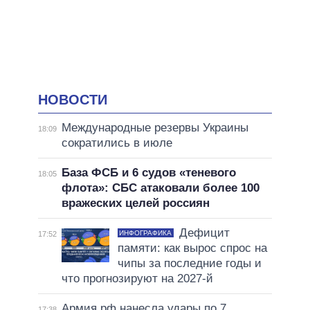
НОВОСТИ
Международные резервы Украины
18:09
сократились в июле
База ФСБ и 6 судов «теневого
18:05
флота»: СБС атаковали более 100
вражеских целей россиян
Дефицит
ИНФОГРАФИКА
17:52
памяти: как вырос спрос на
чипы за последние годы и
что прогнозируют на 2027-й
Армия рф нанесла удары по 7
17:38