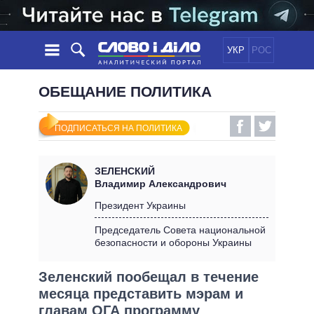
УКР
РОС
НОВОСТИ
ОБЕЩАНИЕ ПОЛИТИКА
ОБЕЩАНИЯ
ЛЕНТА
ПОЛИТИКА
ПОДПИСАТЬСЯ НА ПОЛИТИКА
СОБЫТИЯ
ЭКОНОМИКА
ПОЛИТИКИ
СТАТЬИ
ОБЩЕСТВО
ЗЕЛЕНСКИЙ
ИНФОГРАФИКА
МНЕНИЯ
МИР
ВСЕ ПОЛИТИКИ
Владимир Александрович
ОБЗОРЫ
ПРЕЗИДЕНТ И ОФИС
Президент Украины
ВИДЕО
ДАЙДЖЕСТЫ
ВЕРХОВНАЯ РАДА
Председатель Совета национальной
ПОДДЕРЖАТЬ
безопасности и обороны Украины
КАБИНЕТ МИНИСТРОВ
ГЛАВЫ ОБЛАДМИНИСТРАЦИЙ
СРАВНЕНИЕ ПОЛИТИКОВ
Зеленский пообещал в течение
МЭРЫ
месяца представить мэрам и
ВСЕ ПЕРСОНЫ
главам ОГА программу