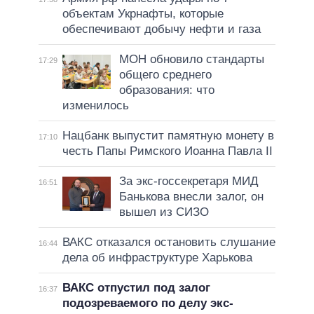
объектам Укрнафты, которые
обеспечивают добычу нефти и газа
МОН обновило стандарты
17:29
общего среднего
образования: что
изменилось
Нацбанк выпустит памятную монету в
17:10
честь Папы Римского Иоанна Павла II
За экс-госсекретаря МИД
16:51
Банькова внесли залог, он
вышел из СИЗО
ВАКС отказался остановить слушание
16:44
дела об инфраструктуре Харькова
ВАКС отпустил под залог
16:37
подозреваемого по делу экс-