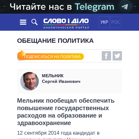
УКР
РОС
НОВОСТИ
ОБЕЩАНИЕ ПОЛИТИКА
ОБЕЩАНИЯ
ЛЕНТА
ПОЛИТИКА
ПОДПИСАТЬСЯ НА ПОЛИТИКА
СОБЫТИЯ
ЭКОНОМИКА
ПОЛИТИКИ
СТАТЬИ
ОБЩЕСТВО
МЕЛЬНИК
ИНФОГРАФИКА
МНЕНИЯ
МИР
ВСЕ ПОЛИТИКИ
Сергей Иванович
ОБЗОРЫ
ПРЕЗИДЕНТ И ОФИС
ВИДЕО
ДАЙДЖЕСТЫ
ВЕРХОВНАЯ РАДА
Мельник пообещал обеспечить
ПОДДЕРЖАТЬ
повышение государственных
КАБИНЕТ МИНИСТРОВ
расходов на образование и
ГЛАВЫ ОБЛАДМИНИСТРАЦИЙ
СРАВНЕНИЕ ПОЛИТИКОВ
здравоохранение
МЭРЫ
12 сентября 2014 года кандидат в
ВСЕ ПЕРСОНЫ