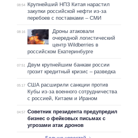
Крупнейший НПЗ Китая нарастил
08:54
закупки российской нефти из-за
перебоев с поставками – СМИ
Дроны атаковали
08:16
очередной логистический
центр Wildberries в
российском Екатеринбурге
Двум крупнейшим банкам россии
07:51
грозит кредитный кризис – разведка
США расширили санкции против
05:17
Кубы из-за военного сотрудничества
с россией, Китаем и Ираном
Советник президента предупредил
04:57
бизнес о фейковых письмах с
угрозами атак дронов