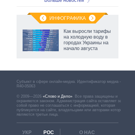
Больше новостей
ИНФОГРАФИКА
Как выросли тарифы
на холодную воду в
городах Украины на
начало августа
Субъект в сфере онлайн-медиа. Идентификатор медиа –
R40-05063
© 2009—2026
«Слово и Дело»
.
Все права защищены и
охраняются законом. Администрация сайта оставляет за
собой право не соглашаться с информацией, которая
публикуется на сайте, владельцами или авторами которой
являются третьи лица.
УКР
РОС
О НАС