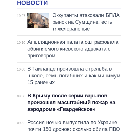
НОВОСТИ
Оккупанты атаковали БПЛА
10:27
рынок на Сумщине, есть
тяжелораненые
Апелляционная палата оштрафовала
10:10
обвиняемого киевского адвоката с
приговором
В Таиланде произошла стрельба в
10:08
школе, семь погибших и как минимум
15 раненых
В Крыму после серии взрывов
09:58
произошел масштабный пожар на
аэродроме «Гвардейское»
Россия ночью выпустила по Украине
09:32
почти 150 дронов: сколько сбила ПВО