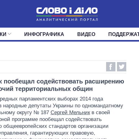
КИ
ИНФОГРАФИКА
ВИДЕО
ПОДДЕРЖА
ИС
ЛЕНТА
ВЕРХОВНАЯ РАДА
СОБЫТИЯ
СТАТЬИ
КАБИНЕТ МИНИСТРОВ
МНЕНИЯ
ОБЗОРЫ
ГЛАВЫ ОБЛАДМИНИ
ДАЙДЖЕСТЫ
ПОЛИТИКА
ДЕПУТАТЫ
ЭКОНОМИКА
КОМИТЕТЫ
ФРАКЦИИ
ОБЩЕСТВО
ОКРУГА
МИР
к пообещал содействовать расширению
очий территориальных общин
редных парламентских выборах 2014 года
в народные депутаты Украины по одномандатному
льному округу № 187
Сергей Мельник
в своей
рной программе пообещал содействовать
 общеевропейских стандартов организации
управления, гарантирующих правовую,