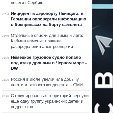
посетит Сербию
Инцидент в аэропорту Лейпцига: в
22:03
Германии опровергли информацию
о боеприпасах на борту самолета
Отдельные списки для зимы и лета:
21:49
Кабмин изменит правила
распределения электроэнергии
Немецкое грузовое судно попало
21:29
под атаку дронами в Черном море –
DW
Россия в июле увеличила добычу
21:25
нефти и газового конденсата – СМИ
С оккупированных территорий вернули
20:46
еще одну группу украинских детей и
подростков