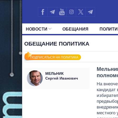
НОВОСТИ
ОБЕЩАНИЯ
ПОЛИТИ
ВСЕ ПОЛИТИКИ
ПРЕЗИДЕНТ И ОФ
ОБЕЩАНИЕ ПОЛИТИКА
ПОДПИСАТЬСЯ НА ПОЛИТИКА
Мельни
МЕЛЬНИК
полном
Сергей Иванович
На внеоче
кандидат 
избирате
предвыбо
внедрению
местного 