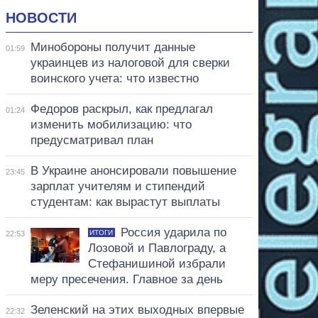
НОВОСТИ
Минобороны получит данные
01:59
украинцев из налоговой для сверки
воинского учета: что известно
Федоров раскрыл, как предлагал
01:24
изменить мобилизацию: что
предусматривал план
В Украине анонсировали повышение
23:45
зарплат учителям и стипендий
студентам: как вырастут выплаты
Россия ударила по
ИТОГИ
22:53
Лозовой и Павлограду, а
Стефанишиной избрали
меру пресечения. Главное за день
Зеленский на этих выходных впервые
22:32