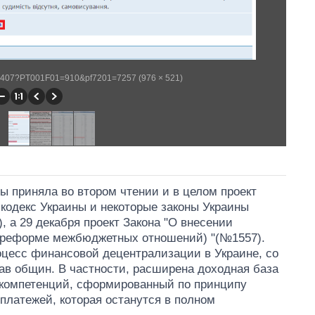
/WP407?PT001F01=910&pf7201=7257 (976 × 521)
ны приняла во втором чтении и в целом проект
кодекс Украины и некоторые законы Украины
, а 29 декабря проект Закона "О внесении
о реформе межбюджетных отношений) "(№1557).
оцесс финансовой децентрализации в Украине, со
в общин. В частности, расширена доходная база
 компетенций, сформированный по принципу
платежей, которая останутся в полном