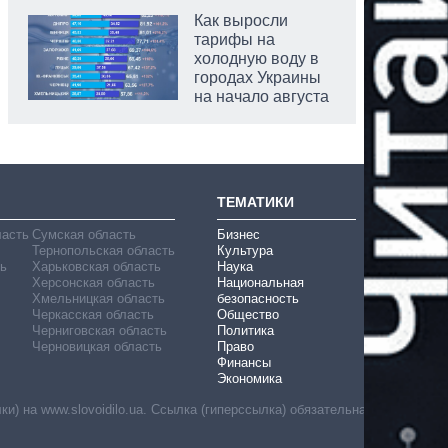
Как выросли
тарифы на
холодную воду в
городах Украины
на начало августа
ТЕМАТИКИ
ласть
Сумская область
Бизнес
Тернопольская область
Культура
ь
Харьковская область
Наука
Херсонская область
Национальная
Хмельницкая область
безопасность
Черкасская область
Общество
Черниговская область
Политика
Черновицкая область
Право
Финансы
Экономика
) на www.slovoidilo.ua. Ссылка (гиперссылка) обязательна