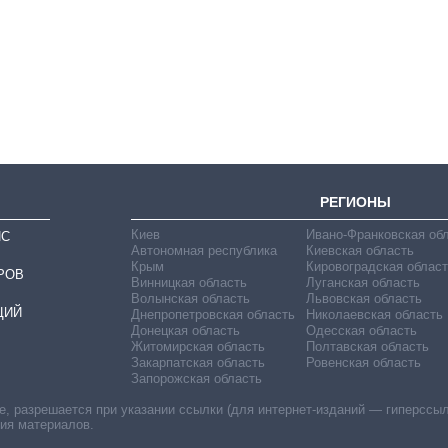
Сколько
картофеля
выращивали в
Украине до и во
время большой
войны
РЕГИОНЫ
Киев
Ивано-Франковская об
ИС
Автономная республика
Киевская область
Крым
Кировоградская област
РОВ
Винницкая область
Луганская область
Волынская область
Львовская область
ЦИЙ
Днепропетровская область
Николаевская область
Донецкая область
Одесская область
Житомирская область
Полтавская область
Закарпатская область
Ровенская область
Запорожская область
 разрешается при указании ссылки (для интернет-изданий — гиперссылки
ния материалов.